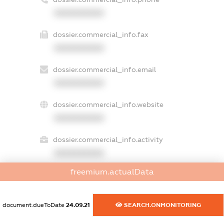
XXXXXXXXXX
dossier.commercial_info.fax
XXXXXXXXXX
dossier.commercial_info.email
XXXXXXXXXX
dossier.commercial_info.website
XXXXXXXXXX
dossier.commercial_info.activity
XXXXXXXXXX
freemium.actualData
freemium.exampleText_1
document.dueToDate
24.09.21
SEARCH.ONMONITORING
freemium.exampleText_2
freemium.anonymousPerSearch2