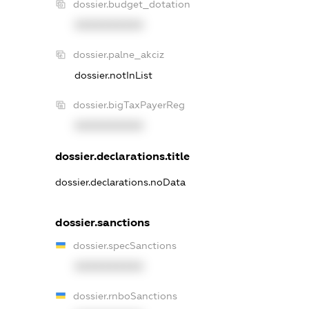
dossier.budget_dotation
XXXXXXXXXX
dossier.palne_akciz
dossier.notInList
dossier.bigTaxPayerReg
XXXXXXXXXX
dossier.declarations.title
dossier.declarations.noData
dossier.sanctions
dossier.specSanctions
XXXXXXXXXX
dossier.rnboSanctions