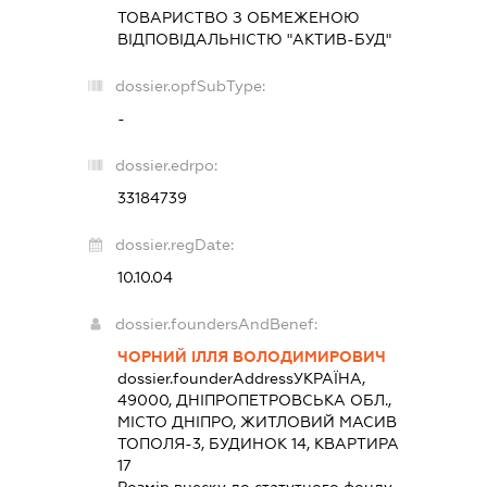
ТОВАРИСТВО З ОБМЕЖЕНОЮ
ВІДПОВІДАЛЬНІСТЮ "АКТИВ-БУД"
dossier.opfSubType:
-
dossier.edrpo:
33184739
dossier.regDate:
10.10.04
dossier.foundersAndBenef:
ЧОРНИЙ ІЛЛЯ ВОЛОДИМИРОВИЧ
dossier.founderAddress
УКРАЇНА,
49000, ДНІПРОПЕТРОВСЬКА ОБЛ.,
МІСТО ДНІПРО, ЖИТЛОВИЙ МАСИВ
ТОПОЛЯ-3, БУДИНОК 14, КВАРТИРА
17