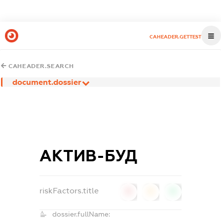
CAHEADER.GETTEST
CAHEADER.SEARCH
document.dossier
АКТИВ-БУД
riskFactors.title
0
0
0
dossier.fullName: