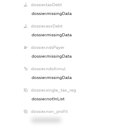
dossier.taxDebt
dossier.missingData
dossier.esvDebt
dossier.missingData
dossier.ndsPayer
dossier.missingData
dossier.ndsAnnul
dossier.missingData
dossier.single_tax_reg
dossier.notInList
dossier.non_profit
XXXXXXXXXX