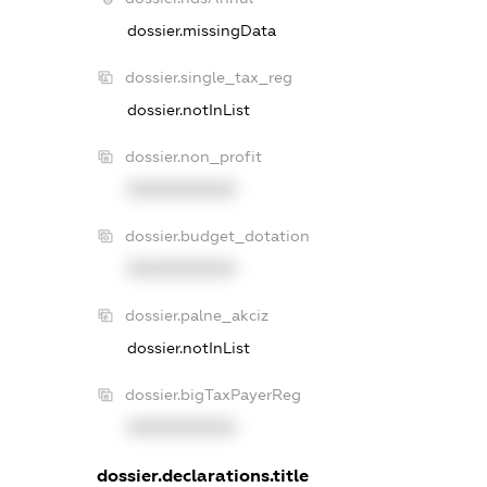
dossier.missingData
dossier.single_tax_reg
dossier.notInList
dossier.non_profit
XXXXXXXXXX
dossier.budget_dotation
XXXXXXXXXX
dossier.palne_akciz
dossier.notInList
dossier.bigTaxPayerReg
XXXXXXXXXX
dossier.declarations.title