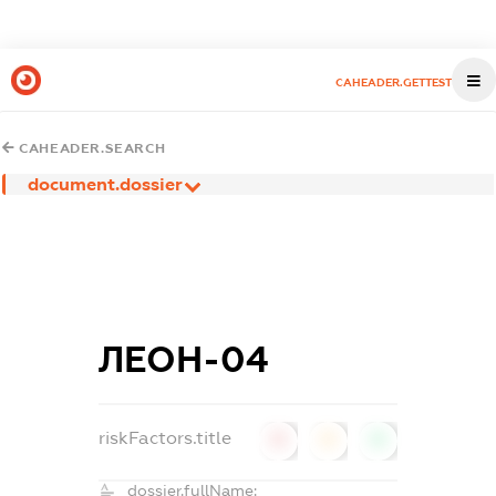
CAHEADER.GETTEST
CAHEADER.SEARCH
document.dossier
ЛЕОН-04
riskFactors.title
0
0
0
dossier.fullName: