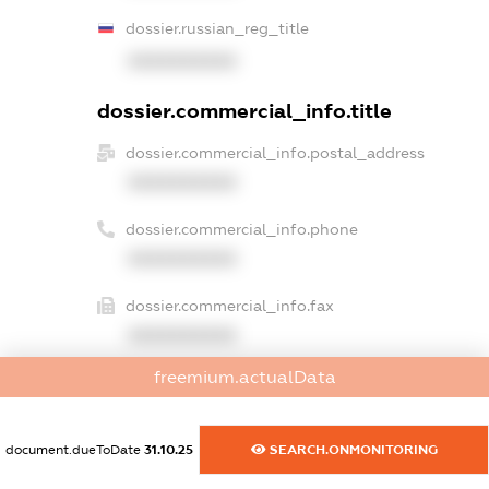
dossier.russian_reg_title
XXXXXXXXXX
dossier.commercial_info.title
dossier.commercial_info.postal_address
XXXXXXXXXX
dossier.commercial_info.phone
XXXXXXXXXX
dossier.commercial_info.fax
XXXXXXXXXX
freemium.actualData
dossier.commercial_info.email
XXXXXXXXXX
document.dueToDate
31.10.25
SEARCH.ONMONITORING
dossier.commercial_info.website
XXXXXXXXXX