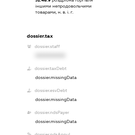
52.48.9
роздрібна торгівля
іншими непродовольчими
товарами, н. в. і. г.
dossier.tax
dossier.staff
XXXXXXXXXX
dossier.taxDebt
dossier.missingData
dossier.esvDebt
dossier.missingData
dossier.ndsPayer
dossier.missingData
dossier.ndsAnnul