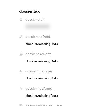
dossier.tax
dossier.staff
XXXXXXXXXX
dossier.taxDebt
dossier.missingData
dossier.esvDebt
dossier.missingData
dossier.ndsPayer
dossier.missingData
dossier.ndsAnnul
dossier.missingData
dossier.single_tax_reg