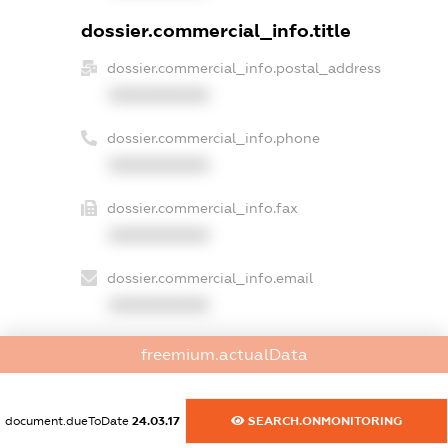
dossier.commercial_info.title
dossier.commercial_info.postal_address
XXXXXXXXXX
dossier.commercial_info.phone
XXXXXXXXXX
dossier.commercial_info.fax
XXXXXXXXXX
dossier.commercial_info.email
XXXXXXXXXX
dossier.commercial_info.website
freemium.actualData
XXXXXXXXXX
dossier.commercial_info.activity
document.dueToDate
24.03.17
SEARCH.ONMONITORING
XXXXXXXXXX