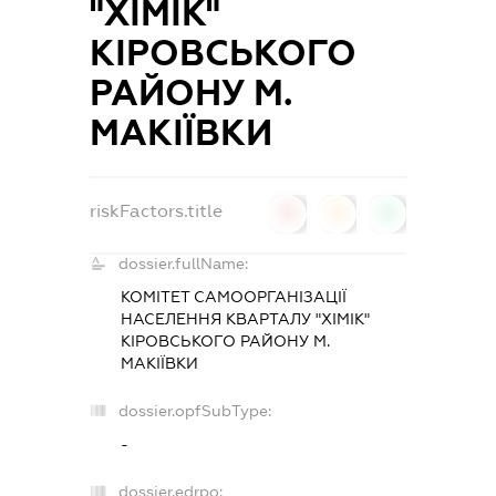
"ХІМІК"
КІРОВСЬКОГО
РАЙОНУ М.
МАКІЇВКИ
riskFactors.title
0
0
0
dossier.fullName:
КОМІТЕТ САМООРГАНІЗАЦІЇ
НАСЕЛЕННЯ КВАРТАЛУ "ХІМІК"
КІРОВСЬКОГО РАЙОНУ М.
МАКІЇВКИ
dossier.opfSubType:
-
dossier.edrpo: