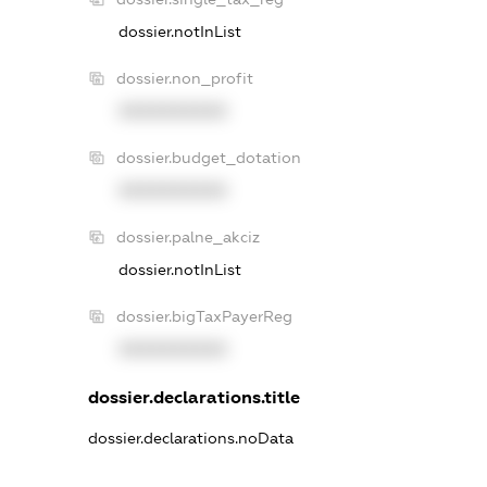
dossier.notInList
dossier.non_profit
XXXXXXXXXX
dossier.budget_dotation
XXXXXXXXXX
dossier.palne_akciz
dossier.notInList
dossier.bigTaxPayerReg
XXXXXXXXXX
dossier.declarations.title
dossier.declarations.noData