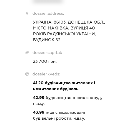
XXXXXXXXXX
dossier.address:
УКРАЇНА, 86103, ДОНЕЦЬКА ОБЛ.,
МІСТО МАКІЇВКА, ВУЛИЦЯ 40
РОКІВ РАДЯНСЬКОЇ УКРАЇНИ,
БУДИНОК 62
dossier.capital:
23 700 грн.
dossier.kveds:
41.20
будівництво житлових і
нежитлових будівель
42.99
будівництво інших споруд,
н.в.і.у.
43.99
інші спеціалізовані
будівельні роботи, н.в.і.у.