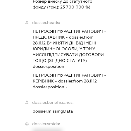
Розмір внеску до статутного
фонду (грн.):
23 700
(100 %)
dossier.heads:
ПЕТРОСЯН МУРАД ТИГРАНОВИЧ
-
ПРЕДСТАВНИК
- dossier.from
28.11.12
ВЧИНЯТИ ДІЇ ВІД ІМЕНІ
ЮРИДИЧНОЇ ОСОБИ, У ТОМУ
ЧИСЛІ ПІДПИСУВАТИ ДОГОВОРИ
ТОЩО (ЗГІДНО СТАТУТУ)
dossier.position -
ПЕТРОСЯН МУРАД ТИГРАНОВИЧ
-
КЕРІВНИК
- dossier.from 28.11.12
dossier.position -
dossier.beneficiaries:
dossier.missingData
dossier.smida: