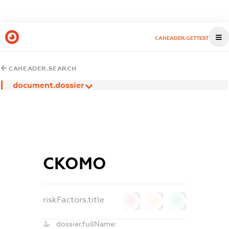
CAHEADER.GETTEST
CAHEADER.SEARCH
document.dossier
СКОМО
riskFactors.title
0
0
0
dossier.fullName: