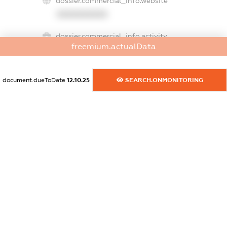
dossier.commercial_info.website
XXXXXXXXXX
dossier.commercial_info.activity
freemium.actualData
XXXXXXXXXX
document.dueToDate
12.10.25
SEARCH.ONMONITORING
freemium.exampleText_1
freemium.exampleText_2
freemium.anonymousPerSearch2
FREEMIUM.DETAILS
FREEMIUM.REGISTER