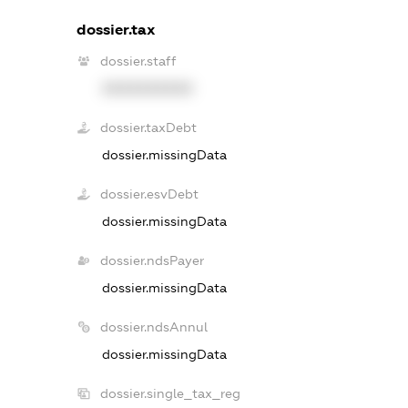
dossier.tax
dossier.staff
XXXXXXXXXX
dossier.taxDebt
dossier.missingData
dossier.esvDebt
dossier.missingData
dossier.ndsPayer
dossier.missingData
dossier.ndsAnnul
dossier.missingData
dossier.single_tax_reg