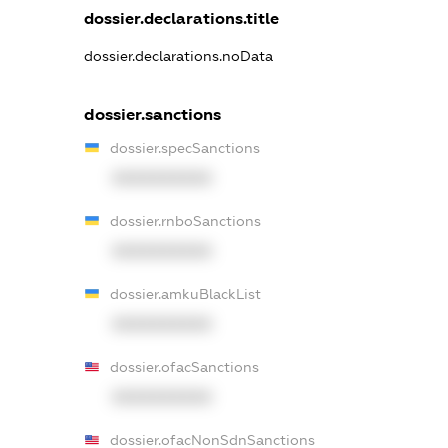
dossier.declarations.title
dossier.declarations.noData
dossier.sanctions
dossier.specSanctions
XXXXXXXXXX
dossier.rnboSanctions
XXXXXXXXXX
dossier.amkuBlackList
XXXXXXXXXX
dossier.ofacSanctions
XXXXXXXXXX
dossier.ofacNonSdnSanctions