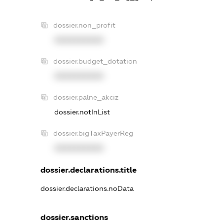
dossier.non_profit
XXXXXXXXXX
dossier.budget_dotation
XXXXXXXXXX
dossier.palne_akciz
dossier.notInList
dossier.bigTaxPayerReg
XXXXXXXXXX
dossier.declarations.title
dossier.declarations.noData
dossier.sanctions