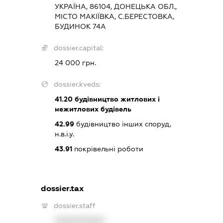
УКРАЇНА, 86104, ДОНЕЦЬКА ОБЛ.,
МІСТО МАКІЇВКА, С.БЕРЕСТОВКА,
БУДИНОК 74А
dossier.capital:
24 000 грн.
dossier.kveds:
41.20
будівництво житлових і
нежитлових будівель
42.99
будівництво інших споруд,
н.в.і.у.
43.91
покрівельні роботи
dossier.tax
dossier.staff
XXXXXXXXXX