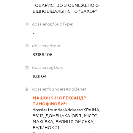
ТОВАРИСТВО З ОБМЕЖЕНОЮ
ВІДПОВІДАЛЬНІСТЮ "БАХОР"
dossier.opfSubType:
-
dossier.edrpo:
33186406
dossier.regDate:
18.11.04
dossier.foundersAndBenef:
МАШОНКІН ОЛЕКСАНДР
ТИМОФІЙОВИЧ
dossier.founderAddress
УКРАЇНА,
86112, ДОНЕЦЬКА ОБЛ., МІСТО
МАКІЇВКА, ВУЛИЦЯ ОМСЬКА,
БУДИНОК 21