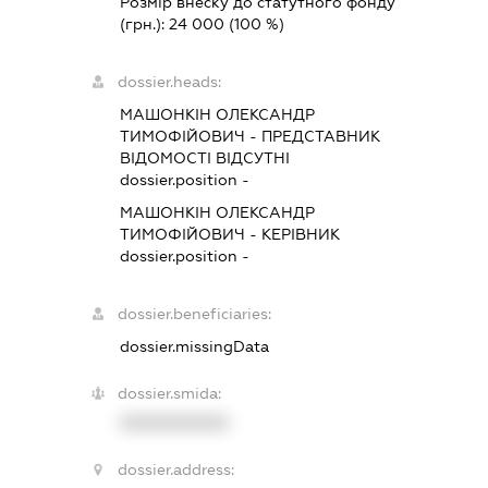
Розмір внеску до статутного фонду
(грн.):
24 000
(100 %)
dossier.heads:
МАШОНКІН ОЛЕКСАНДР
ТИМОФІЙОВИЧ
-
ПРЕДСТАВНИК
ВІДОМОСТІ ВІДСУТНІ
dossier.position -
МАШОНКІН ОЛЕКСАНДР
ТИМОФІЙОВИЧ
-
КЕРІВНИК
dossier.position -
dossier.beneficiaries:
dossier.missingData
dossier.smida:
XXXXXXXXXX
dossier.address: