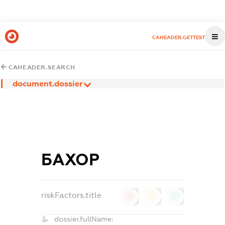
CAHEADER.GETTEST
CAHEADER.SEARCH
document.dossier
БАХОР
riskFactors.title
0
0
0
dossier.fullName: