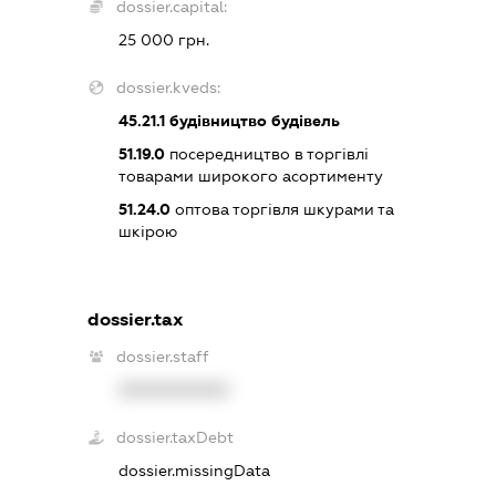
dossier.capital:
25 000 грн.
dossier.kveds:
45.21.1
будівництво будівель
51.19.0
посередництво в торгівлі
товарами широкого асортименту
51.24.0
оптова торгівля шкурами та
шкірою
dossier.tax
dossier.staff
XXXXXXXXXX
dossier.taxDebt
dossier.missingData