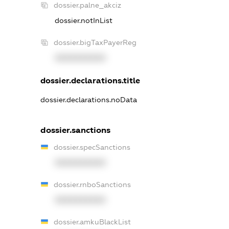
dossier.palne_akciz
dossier.notInList
dossier.bigTaxPayerReg
XXXXXXXXXX
dossier.declarations.title
dossier.declarations.noData
dossier.sanctions
dossier.specSanctions
XXXXXXXXXX
dossier.rnboSanctions
XXXXXXXXXX
dossier.amkuBlackList