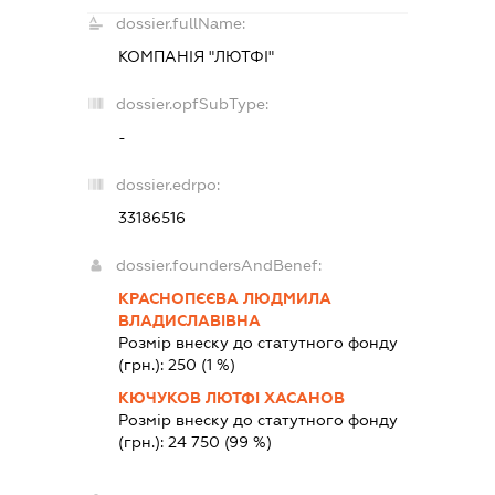
dossier.fullName:
КОМПАНІЯ "ЛЮТФІ"
dossier.opfSubType:
-
dossier.edrpo:
33186516
dossier.foundersAndBenef:
КРАСНОПЄЄВА ЛЮДМИЛА
ВЛАДИСЛАВІВНА
Розмір внеску до статутного фонду
(грн.):
250
(1 %)
КЮЧУКОВ ЛЮТФІ ХАСАНОВ
Розмір внеску до статутного фонду
(грн.):
24 750
(99 %)