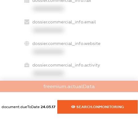
dossier.commercial_info.fax
XXXXXXXXXX
dossier.commercial_info.email
XXXXXXXXXX
dossier.commercial_info.website
XXXXXXXXXX
dossier.commercial_info.activity
XXXXXXXXXX
freemium.actualData
freemium.exampleText_1
freemium.exampleText_2
document.dueToDate
24.03.17
SEARCH.ONMONITORING
freemium.anonymousPerSearch2
FREEMIUM.DETAILS
FREEMIUM.REGISTER