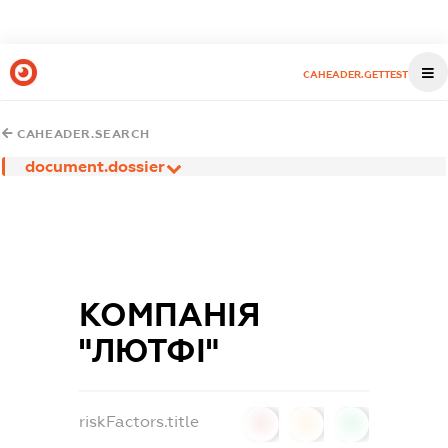
CAHEADER.GETTEST
CAHEADER.SEARCH
document.dossier
КОМПАНІЯ
"ЛЮТФІ"
riskFactors.title
0
0
0