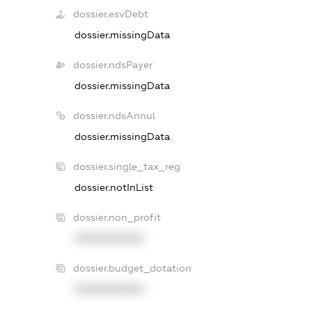
dossier.esvDebt
dossier.missingData
dossier.ndsPayer
dossier.missingData
dossier.ndsAnnul
dossier.missingData
dossier.single_tax_reg
dossier.notInList
dossier.non_profit
XXXXXXXXXX
dossier.budget_dotation
XXXXXXXXXX