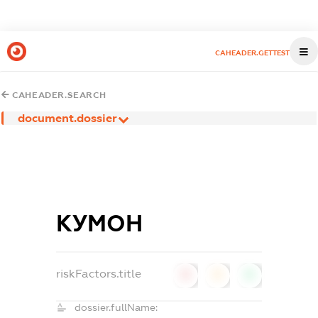
CAHEADER.GETTEST
CAHEADER.SEARCH
document.dossier
КУМОН
riskFactors.title
0
0
0
dossier.fullName: