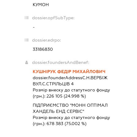
КУМОН
dossier.opfSubType:
-
dossier.edrpo:
33186830
dossier.foundersAndBenef:
КУШНІРУК ФЕДІР МИХАЙЛОВИЧ
dossier.founderAddress
С.Н.ВЕРБІЖ
ВУЛ.С.СТРІЛЬЦІВ 4
Розмір внеску до статутного фонду
(грн.):
226 105
(24.998 %)
ПІДПРИЄМСТВО "МОНН ОПТІМАЛ
ХАНДЕЛЬ ЕНД СЕРВІС"
Розмір внеску до статутного фонду
(грн.):
678 383
(75.002 %)