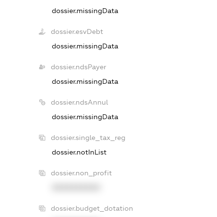
dossier.missingData
dossier.esvDebt
dossier.missingData
dossier.ndsPayer
dossier.missingData
dossier.ndsAnnul
dossier.missingData
dossier.single_tax_reg
dossier.notInList
dossier.non_profit
XXXXXXXXXX
dossier.budget_dotation