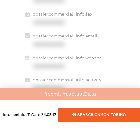
XXXXXXXXXX
dossier.commercial_info.fax
XXXXXXXXXX
dossier.commercial_info.email
XXXXXXXXXX
dossier.commercial_info.website
XXXXXXXXXX
dossier.commercial_info.activity
XXXXXXXXXX
freemium.actualData
document.dueToDate
24.03.17
SEARCH.ONMONITORING
freemium.exampleText_1
freemium.exampleText_2
freemium.anonymousPerSearch2
FREEMIUM.DETAILS