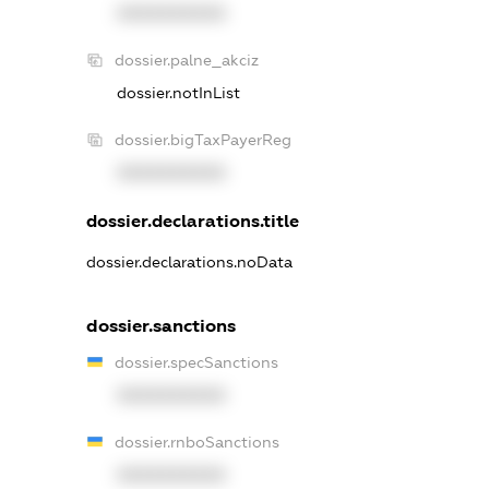
XXXXXXXXXX
dossier.palne_akciz
dossier.notInList
dossier.bigTaxPayerReg
XXXXXXXXXX
dossier.declarations.title
dossier.declarations.noData
dossier.sanctions
dossier.specSanctions
XXXXXXXXXX
dossier.rnboSanctions
XXXXXXXXXX