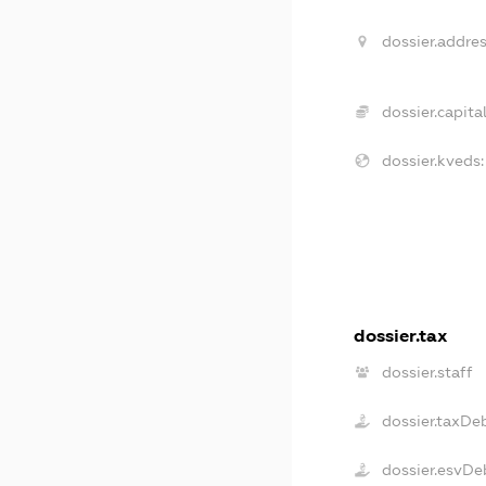
dossier.addres
dossier.capital
dossier.kveds:
dossier.tax
dossier.staff
dossier.taxDe
dossier.esvDe