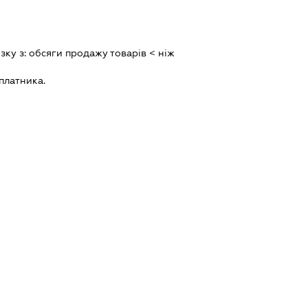
зку з:
обсяги продажу товарiв < нiж
платника.