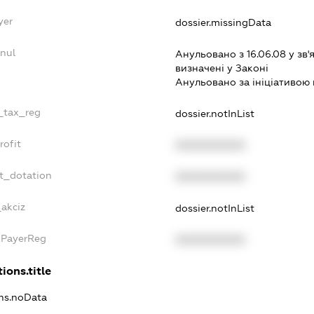
yer
dossier.missingData
nul
Анульовано з 16.06.08 у зв'я
визначенi у Законi
Анульовано за iнiцiативою 
e_tax_reg
dossier.notInList
rofit
XXXXXXXXXX
t_dotation
XXXXXXXXXX
_akciz
dossier.notInList
xPayerReg
XXXXXXXXXX
ions.title
ons.noData