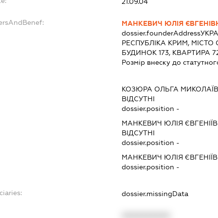
e:
21.09.04
dersAndBenef:
МАНКЕВИЧ ЮЛІЯ ЄВГЕНІВ
dossier.founderAddress
УКРА
РЕСПУБЛІКА КРИМ, МІСТО 
БУДИНОК 173, КВАРТИРА 7
Розмір внеску до статутног
КОЗЮРА ОЛЬГА МИКОЛАЇ
ВІДСУТНІ
dossier.position -
МАНКЕВИЧ ЮЛІЯ ЄВГЕНІЇ
ВІДСУТНІ
dossier.position -
МАНКЕВИЧ ЮЛІЯ ЄВГЕНІЇ
dossier.position -
iaries:
dossier.missingData
XXXXXXXXXX