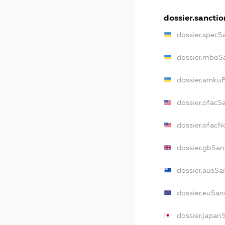
dossier.sanctio
dossier.specS
dossier.rnboS
dossier.amkuB
dossier.ofacS
dossier.ofac
dossier.gbSan
dossier.ausSa
dossier.euSan
dossier.japan