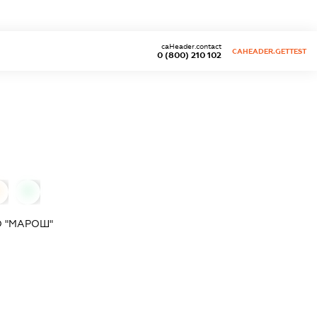
caHeader.contact
CAHEADER.GETTEST
0 (800) 210 102
0
0
 "МАРОШ"