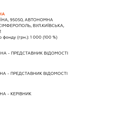
НА
ЇНА, 95050, АВТОНОМНА
СІМФЕРОПОЛЬ, ВУЛ.КИЇВСЬКА,
2
о фонду (грн.):
1 000
(100 %)
ВНА
-
ПРЕДСТАВНИК
ВІДОМОСТІ
ВНА
-
ПРЕДСТАВНИК
ВІДОМОСТІ
ВНА
-
КЕРІВНИК