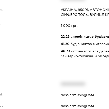
s:
УКРАЇНА, 95001, АВТОНОМ
СІМФЕРОПОЛЬ, ВУЛИЦЯ КР
:
1 000 грн.
22.23
виробництво будівель
41.20
будівництво житлових
46.73
оптова торгівля дере
санітарно-технічним обла
XXXXXXXXXX
bt
dossier.missingData
bt
dossier.missingData