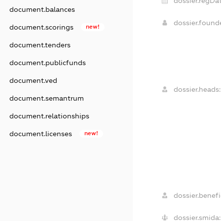
dossier.regDat
document.balances
dossier.foun
document.scorings
new!
document.tenders
document.publicfunds
document.ved
dossier.heads:
document.semantrum
document.relationships
document.licenses
new!
dossier.benefic
dossier.smida: