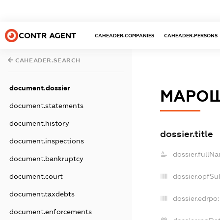
CONTR AGENT
CAHEADER.COMPANIES
CAHEADER.PERSONS
CAHEADER.SEARCH
document.dossier
МАРО
document.statements
document.history
dossier.title
document.inspections
dossier.fullN
document.bankruptcy
dossier.opfSu
document.court
document.taxdebts
dossier.edrpo:
document.enforcements