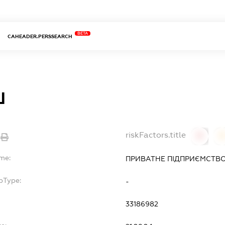
BETA
CAHEADER.PERSSEARCH
Ш
riskFactors.title
0
ame:
ПРИВАТНЕ ПІДПРИЄМСТВО
bType:
-
33186982