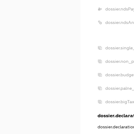
dossier.ndsPa
dossier.ndsAn
dossier.singl
dossier.non_p
dossier.budge
dossier.palne
dossier.bigTa
dossier.declarat
dossier.declarati