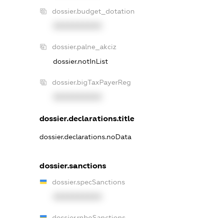
dossier.budget_dotation
XXXXXXXXXX
dossier.palne_akciz
dossier.notInList
dossier.bigTaxPayerReg
XXXXXXXXXX
dossier.declarations.title
dossier.declarations.noData
dossier.sanctions
dossier.specSanctions
XXXXXXXXXX
dossier.rnboSanctions