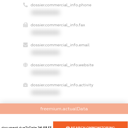
dossier.commercial_info.phone
XXXXXXXXXX
dossier.commercial_info.fax
XXXXXXXXXX
dossier.commercial_info.email
XXXXXXXXXX
dossier.commercial_info.website
XXXXXXXXXX
dossier.commercial_info.activity
XXXXXXXXXX
freemium.actualData
freemium.exampleText_1
freemium.exampleText_2
freemium.anonymousPerSearch2
document.dueToDate
24.03.17
SEARCH.ONMONITORING