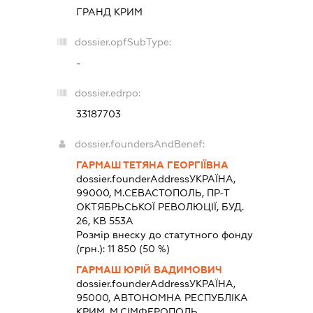
ГРАНД КРИМ
dossier.opfSubType:
-
dossier.edrpo:
33187703
dossier.foundersAndBenef:
ГАРМАШ ТЕТЯНА ГЕОРГІЇВНА
dossier.founderAddress
УКРАЇНА,
99000, М.СЕВАСТОПОЛЬ, ПР-Т
ОКТЯБРЬСЬКОЇ РЕВОЛЮЦІЇ, БУД.
26, КВ 553А
Розмір внеску до статутного фонду
(грн.):
11 850
(50 %)
ГАРМАШ ЮРІЙ ВАДИМОВИЧ
dossier.founderAddress
УКРАЇНА,
95000, АВТОНОМНА РЕСПУБЛІКА
КРИМ, М.СІМФЕРОПОЛЬ,