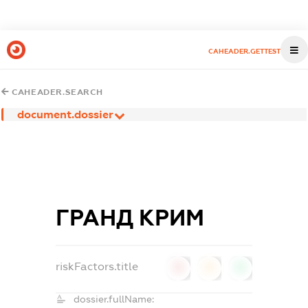
CAHEADER.GETTEST
CAHEADER.SEARCH
document.dossier
ГРАНД КРИМ
riskFactors.title
0
0
0
dossier.fullName: