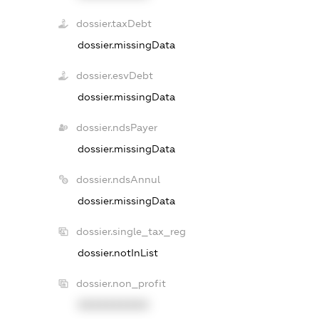
dossier.taxDebt
dossier.missingData
dossier.esvDebt
dossier.missingData
dossier.ndsPayer
dossier.missingData
dossier.ndsAnnul
dossier.missingData
dossier.single_tax_reg
dossier.notInList
dossier.non_profit
XXXXXXXXXX