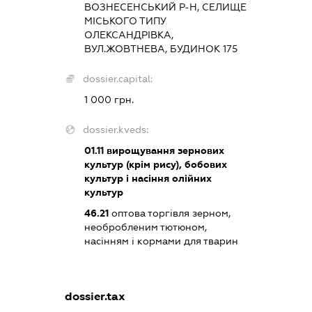
ВОЗНЕСЕНСЬКИЙ Р-Н, СЕЛИЩЕ
МІСЬКОГО ТИПУ
ОЛЕКСАНДРІВКА,
ВУЛ.ЖОВТНЕВА, БУДИНОК 175
dossier.capital:
1 000 грн.
dossier.kveds:
01.11
вирощування зернових
культур (крім рису), бобових
культур і насіння олійних
культур
46.21
оптова торгівля зерном,
необробленим тютюном,
насінням і кормами для тварин
dossier.tax