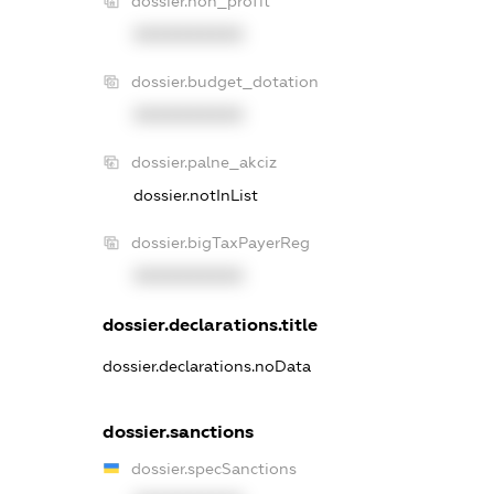
dossier.non_profit
XXXXXXXXXX
dossier.budget_dotation
XXXXXXXXXX
dossier.palne_akciz
dossier.notInList
dossier.bigTaxPayerReg
XXXXXXXXXX
dossier.declarations.title
dossier.declarations.noData
dossier.sanctions
dossier.specSanctions