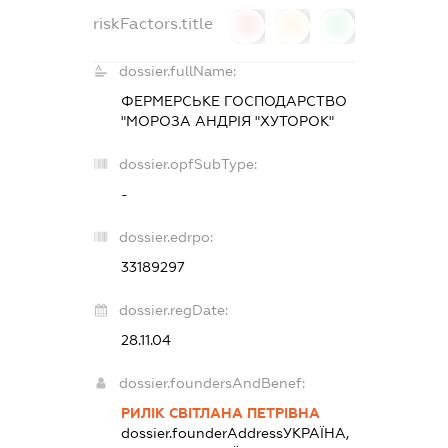
riskFactors.title
0
0
0
dossier.fullName:
ФЕРМЕРСЬКЕ ГОСПОДАРСТВО
"МОРОЗА АНДРІЯ "ХУТОРОК"
dossier.opfSubType:
-
dossier.edrpo:
33189297
dossier.regDate:
28.11.04
dossier.foundersAndBenef:
РИЛІК СВІТЛАНА ПЕТРІВНА
dossier.founderAddress
УКРАЇНА,