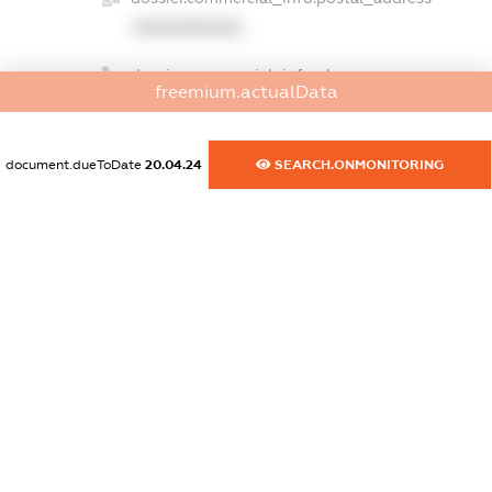
XXXXXXXXXX
dossier.commercial_info.phone
freemium.actualData
XXXXXXXXXX
dossier.commercial_info.fax
document.dueToDate
20.04.24
SEARCH.ONMONITORING
XXXXXXXXXX
dossier.commercial_info.email
XXXXXXXXXX
dossier.commercial_info.website
XXXXXXXXXX
dossier.commercial_info.activity
XXXXXXXXXX