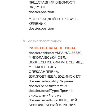
ПРЕДСТАВНИК
ВІДОМОСТІ
ВІДСУТНІ
dossier.position -
МОРОЗ АНДРІЙ ПЕТРОВИЧ
-
КЕРІВНИК
dossier.position -
dossier.beneficiaries:
РИЛІК СВІТЛАНА ПЕТРІВНА
dossier.address:
УКРАЇНА, 56530,
МИКОЛАЇВСЬКА ОБЛ.,
ВОЗНЕСЕНСЬКИЙ Р-Н, СЕЛИЩЕ
МІСЬКОГО ТИПУ
ОЛЕКСАНДРІВКА,
ВУЛ.ЖОВТНЕВА, БУДИНОК 177
dossier.nationality:
Україна
dossier.benefInterest:
30
dossier.benefType:
Прямий
вирішальний вплив
dossier.benefRole:
КІНЦЕВИЙ
БЕНЕФІЦІАРНИЙ ВЛАСНИК