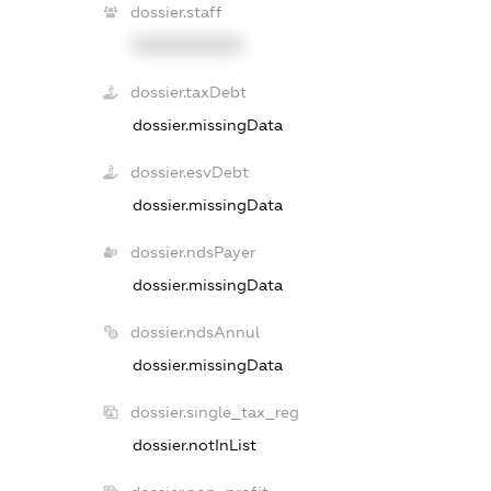
dossier.staff
XXXXXXXXXX
dossier.taxDebt
dossier.missingData
dossier.esvDebt
dossier.missingData
dossier.ndsPayer
dossier.missingData
dossier.ndsAnnul
dossier.missingData
dossier.single_tax_reg
dossier.notInList