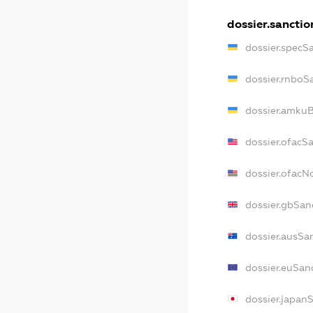
dossier.sanctio
dossier.specS
dossier.rnboS
dossier.amkuB
dossier.ofacS
dossier.ofac
dossier.gbSan
dossier.ausSa
dossier.euSan
dossier.japan