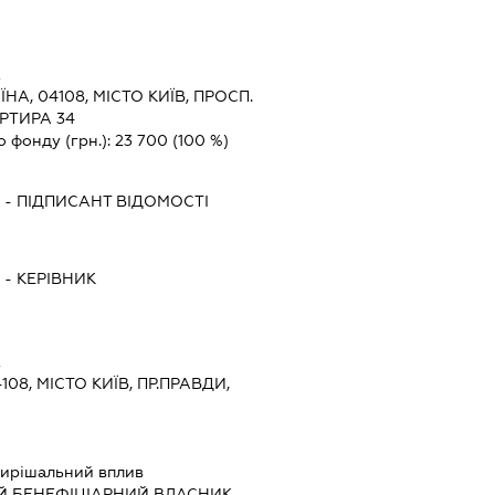
А
ЇНА, 04108, МІСТО КИЇВ, ПРОСП.
РТИРА 34
о фонду (грн.):
23 700
(100 %)
-
ПІДПИСАНТ
ВІДОМОСТІ
-
КЕРІВНИК
А
108, МІСТО КИЇВ, ПР.ПРАВДИ,
ирішальний вплив
Й БЕНЕФІЦІАРНИЙ ВЛАСНИК