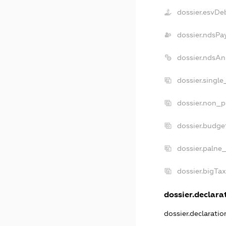
dossier.esvDe
dossier.ndsPa
dossier.ndsAn
dossier.singl
dossier.non_p
dossier.budge
dossier.palne
dossier.bigTa
dossier.declarat
dossier.declarati