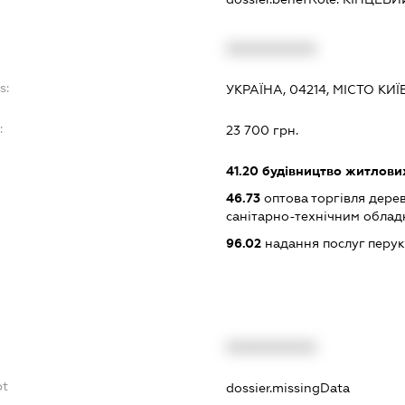
XXXXXXXXXX
s:
УКРАЇНА, 04214, МІСТО КИЇ
:
23 700 грн.
41.20
будівництво житлових
46.73
оптова торгівля дере
санітарно-технічним обла
96.02
надання послуг перук
XXXXXXXXXX
bt
dossier.missingData