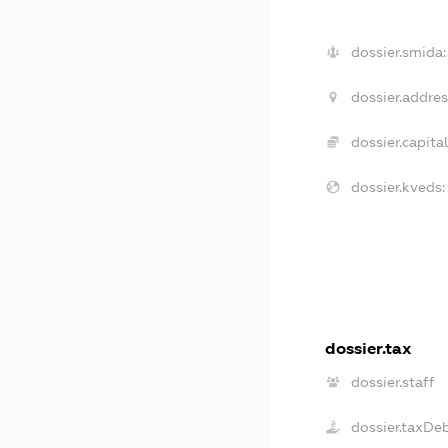
dossier.smida:
dossier.addres
dossier.capital
dossier.kveds:
dossier.tax
dossier.staff
dossier.taxDe