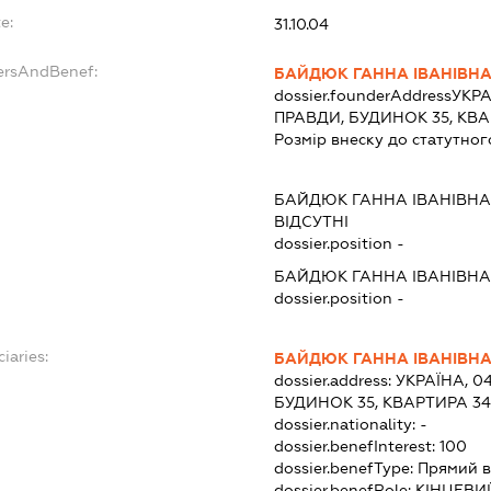
e:
31.10.04
ersAndBenef:
БАЙДЮК ГАННА ІВАНІВН
dossier.founderAddress
УКРА
ПРАВДИ, БУДИНОК 35, КВА
Розмір внеску до статутног
БАЙДЮК ГАННА ІВАНІВНА
ВІДСУТНІ
dossier.position -
БАЙДЮК ГАННА ІВАНІВНА
dossier.position -
iaries:
БАЙДЮК ГАННА ІВАНІВН
dossier.address:
УКРАЇНА, 04
БУДИНОК 35, КВАРТИРА 34
dossier.nationality:
-
dossier.benefInterest:
100
dossier.benefType:
Прямий в
dossier.benefRole:
КІНЦЕВИ