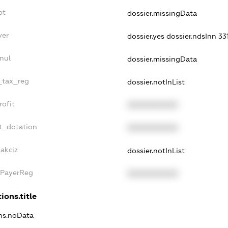
bt
dossier.missingData
yer
dossier.yes
dossier.ndsInn 3
nul
dossier.missingData
e_tax_reg
dossier.notInList
rofit
XXXXXXXXXX
t_dotation
XXXXXXXXXX
_akciz
dossier.notInList
xPayerReg
XXXXXXXXXX
ions.title
ons.noData