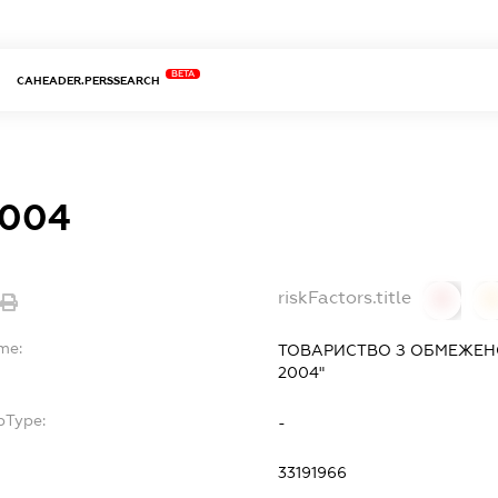
BETA
CAHEADER.PERSSEARCH
2004
riskFactors.title
0
0
me:
ТОВАРИСТВО З ОБМЕЖЕНО
2004"
bType:
-
33191966