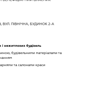
В, ВУЛ. ПІВНІЧНА, БУДИНОК 2-А
 і нежитлових будівель
виною, будівельними матеріалами та
днанням
арнями та салонами краси