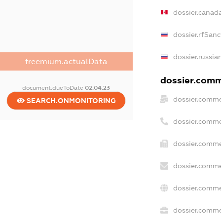
dossier.canad
dossier.rfSanc
dossier.russia
freemium.actualData
dossier.comme
document.dueToDate
02.04.23
dossier.comme
SEARCH.ONMONITORING
dossier.comme
dossier.comme
dossier.comme
dossier.comme
dossier.commer