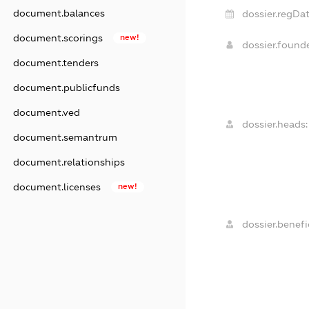
document.balances
dossier.regDat
document.scorings
new!
dossier.found
document.tenders
document.publicfunds
document.ved
dossier.heads:
document.semantrum
document.relationships
document.licenses
new!
dossier.benefic