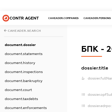
CONTR AGENT
CAHEADER.COMPANIES
CAHEADER.PERSONS
CAHEADER.SEARCH
document.dossier
БПК - 
document.statements
document.history
dossier.title
document.inspections
dossier.fullNa
document.bankruptcy
document.court
dossier.opfSu
document.taxdebts
dossier.edrpo:
document.enforcements