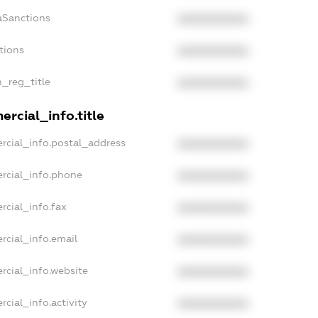
aSanctions
XXXXXXXXXX
tions
XXXXXXXXXX
n_reg_title
XXXXXXXXXX
rcial_info.title
rcial_info.postal_address
XXXXXXXXXX
rcial_info.phone
XXXXXXXXXX
rcial_info.fax
XXXXXXXXXX
rcial_info.email
XXXXXXXXXX
rcial_info.website
XXXXXXXXXX
cial_info.activity
XXXXXXXXXX