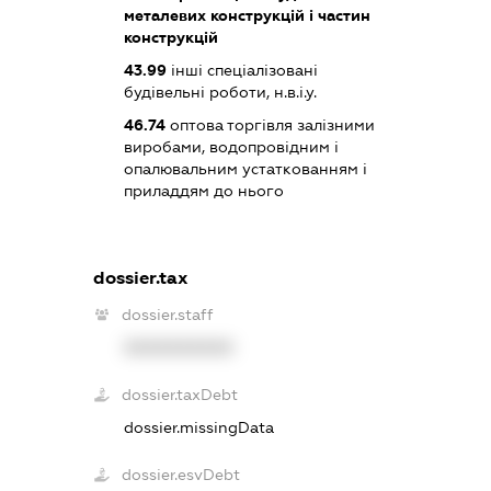
металевих конструкцій і частин
конструкцій
43.99
інші спеціалізовані
будівельні роботи, н.в.і.у.
46.74
оптова торгівля залізними
виробами, водопровідним і
опалювальним устаткованням і
приладдям до нього
dossier.tax
dossier.staff
XXXXXXXXXX
dossier.taxDebt
dossier.missingData
dossier.esvDebt