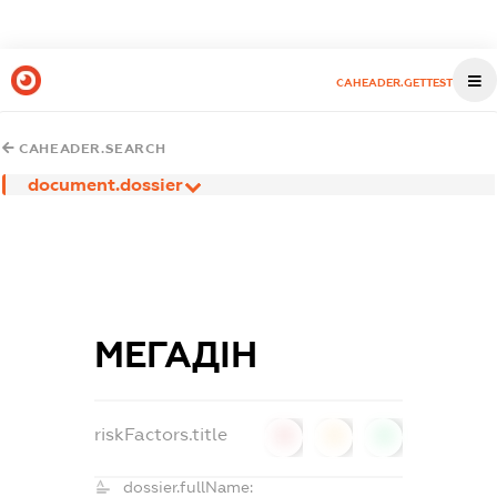
CAHEADER.GETTEST
CAHEADER.SEARCH
document.dossier
МЕГАДІН
riskFactors.title
0
0
0
dossier.fullName: