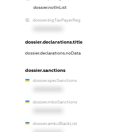
dossier.notInList
dossier.bigTaxPayerReg
XXXXXXXXXX
dossier.declarations.title
dossier.declarations.noData
dossier.sanctions
dossier.specSanctions
XXXXXXXXXX
dossier.rnboSanctions
XXXXXXXXXX
dossier.amkuBlackList