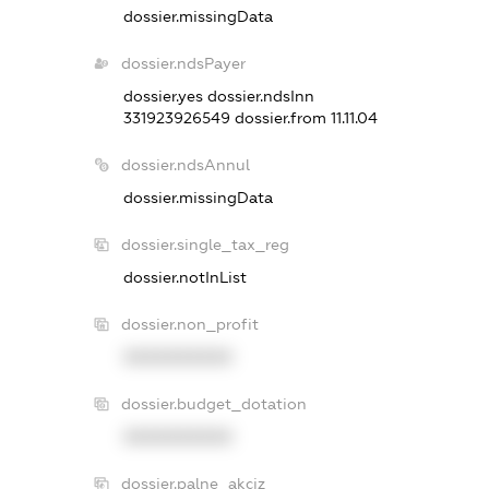
dossier.missingData
dossier.ndsPayer
dossier.yes
dossier.ndsInn
331923926549
dossier.from 11.11.04
dossier.ndsAnnul
dossier.missingData
dossier.single_tax_reg
dossier.notInList
dossier.non_profit
XXXXXXXXXX
dossier.budget_dotation
XXXXXXXXXX
dossier.palne_akciz