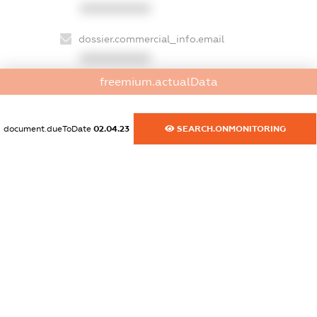
XXXXXXXXXX
dossier.commercial_info.email
XXXXXXXXXX
freemium.actualData
dossier.commercial_info.website
XXXXXXXXXX
document.dueToDate
02.04.23
SEARCH.ONMONITORING
dossier.commercial_info.activity
XXXXXXXXXX
freemium.exampleText_1
freemium.exampleText_2
freemium.anonymousPerSearch2
FREEMIUM.DETAILS
FREEMIUM.REGISTER