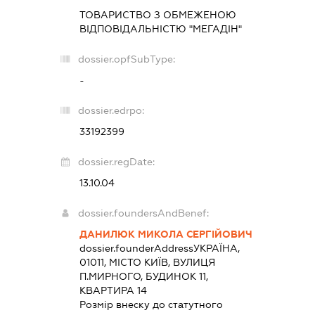
ТОВАРИСТВО З ОБМЕЖЕНОЮ
ВІДПОВІДАЛЬНІСТЮ "МЕГАДІН"
dossier.opfSubType:
-
dossier.edrpo:
33192399
dossier.regDate:
13.10.04
dossier.foundersAndBenef:
ДАНИЛЮК МИКОЛА СЕРГІЙОВИЧ
dossier.founderAddress
УКРАЇНА,
01011, МІСТО КИЇВ, ВУЛИЦЯ
П.МИРНОГО, БУДИНОК 11,
КВАРТИРА 14
Розмір внеску до статутного