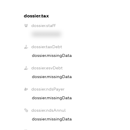
dossier.tax
dossier.staff
XXXXXXXXXX
dossier.taxDebt
dossier.missingData
dossier.esvDebt
dossier.missingData
dossier.ndsPayer
dossier.missingData
dossier.ndsAnnul
dossier.missingData