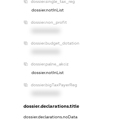
dossier.single_tax_reg
dossier.notInList
dossier.non_profit
XXXXXXXXXX
dossier.budget_dotation
XXXXXXXXXX
dossier.palne_akciz
dossier.notInList
dossier.bigTaxPayerReg
XXXXXXXXXX
dossier.declarations.title
dossier.declarations.noData