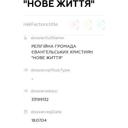
"НОВЕ ЖИТТЯ"
riskFactors.title
0
0
0
dossier.fullName:
РЕЛІГІЙНА ГРОМАДА
ЄВАНГЕЛЬСЬКИХ ХРИСТИЯН
"НОВЕ ЖИТТЯ"
dossier.opfSubType:
-
dossier.edrpo:
33199132
dossier.regDate:
18.07.04