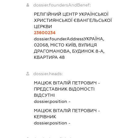
dossier.foundersAndBenef:
РЕЛІГІЙНИЙ ЦЕНТР УКРАЇНСЬКОЇ
ХРИСТИЯНСЬКОЇ ЄВАНГЕЛЬСЬКОЇ
ЦЕРКВИ
23600234
dossier.founderAddress
УКРАЇНА,
02068, МІСТО КИЇВ, ВУЛИЦЯ
ДРАГОМАНОВА, БУДИНОК 8-А,
КВАРТИРА 48
dossier.heads:
МАЦЮК ВІТАЛІЙ ПЕТРОВИЧ
-
ПРЕДСТАВНИК
ВІДОМОСТІ
ВІДСУТНІ
dossier.position -
МАЦЮК ВІТАЛІЙ ПЕТРОВИЧ
-
КЕРІВНИК
dossier.position -