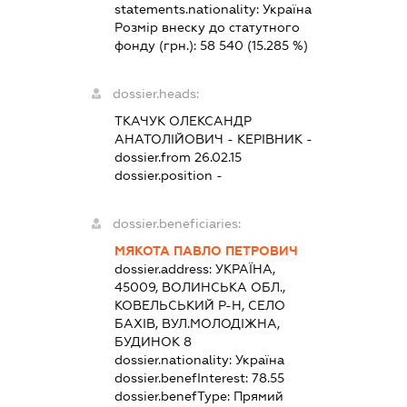
statements.nationality:
Україна
Розмір внеску до статутного
фонду (грн.):
58 540
(15.285 %)
dossier.heads:
ТКАЧУК ОЛЕКСАНДР
АНАТОЛІЙОВИЧ
-
КЕРІВНИК
-
dossier.from 26.02.15
dossier.position -
dossier.beneficiaries:
МЯКОТА ПАВЛО ПЕТРОВИЧ
dossier.address:
УКРАЇНА,
45009, ВОЛИНСЬКА ОБЛ.,
КОВЕЛЬСЬКИЙ Р-Н, СЕЛО
БАХІВ, ВУЛ.МОЛОДІЖНА,
БУДИНОК 8
dossier.nationality:
Україна
dossier.benefInterest:
78.55
dossier.benefType:
Прямий