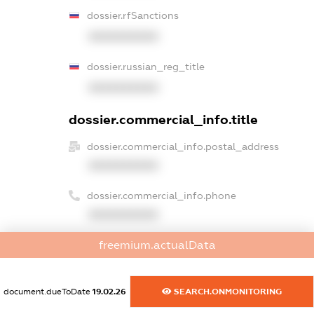
dossier.rfSanctions
XXXXXXXXXX
dossier.russian_reg_title
XXXXXXXXXX
dossier.commercial_info.title
dossier.commercial_info.postal_address
XXXXXXXXXX
dossier.commercial_info.phone
XXXXXXXXXX
freemium.actualData
dossier.commercial_info.fax
XXXXXXXXXX
document.dueToDate
19.02.26
SEARCH.ONMONITORING
dossier.commercial_info.email
XXXXXXXXXX