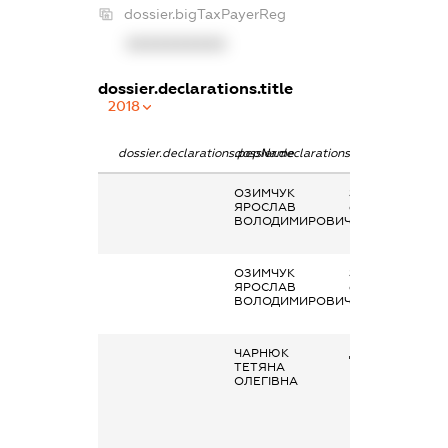
dossier.bigTaxPayerReg
XXXXXXXXXX
dossier.declarations.title
2018
dossier.declarations.pepName
dossier.declarations.personName
dossier.declarat
ОЗИМЧУК
Заробітна плата
ЯРОСЛАВ
отримана за
ВОЛОДИМИРОВИЧ
основним місцем
роботи
ОЗИМЧУК
Заробітна плата
ЯРОСЛАВ
отримана за
ВОЛОДИМИРОВИЧ
основним місцем
роботи
ЧАРНЮК
Дохід від
ТЕТЯНА
відчуження
ОЛЕГІВНА
рухомого майна 
крім цінних
паперів та
корпоративних
прав)