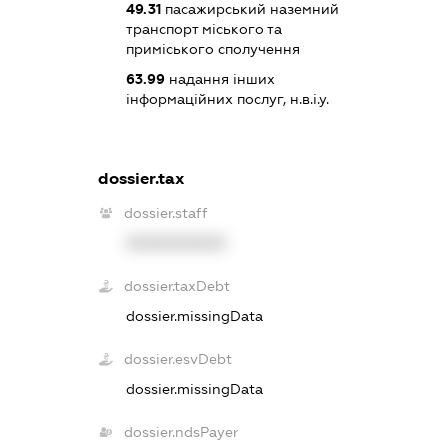
49.31
пасажирський наземний
транспорт міського та
приміського сполучення
63.99
надання інших
інформаційних послуг, н.в.і.у.
dossier.tax
dossier.staff
XXXXXXXXXX
dossier.taxDebt
dossier.missingData
dossier.esvDebt
dossier.missingData
dossier.ndsPayer