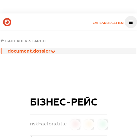
CAHEADER.GETTEST
CAHEADER.SEARCH
document.dossier
БІЗНЕС-РЕЙС
riskFactors.title
0
0
0