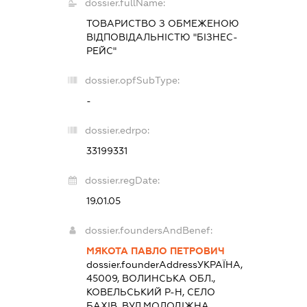
dossier.fullName:
ТОВАРИСТВО З ОБМЕЖЕНОЮ
ВІДПОВІДАЛЬНІСТЮ "БІЗНЕС-
РЕЙС"
dossier.opfSubType:
-
dossier.edrpo:
33199331
dossier.regDate:
19.01.05
dossier.foundersAndBenef:
МЯКОТА ПАВЛО ПЕТРОВИЧ
dossier.founderAddress
УКРАЇНА,
45009, ВОЛИНСЬКА ОБЛ.,
КОВЕЛЬСЬКИЙ Р-Н, СЕЛО
БАХІВ, ВУЛ.МОЛОДІЖНА,