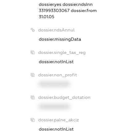
dossier.yes
dossier.ndsInn
331993303067
dossier.from
31.01.05
dossier.ndsAnnul
dossier.missingData
dossier.single_tax_reg
dossier.notInList
dossier.non_profit
XXXXXXXXXX
dossier.budget_dotation
XXXXXXXXXX
dossier.palne_akciz
dossier.notInList