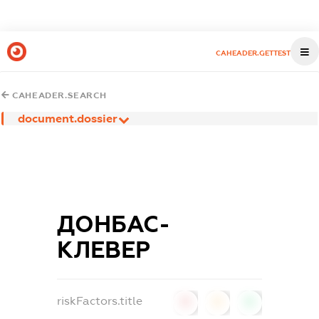
CAHEADER.GETTEST
CAHEADER.SEARCH
document.dossier
ДОНБАС-
КЛЕВЕР
riskFactors.title
0
0
0