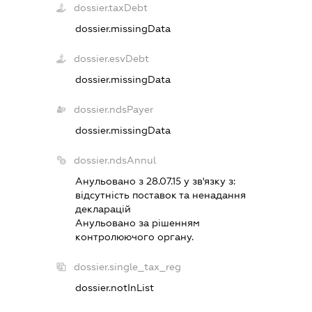
dossier.taxDebt
dossier.missingData
dossier.esvDebt
dossier.missingData
dossier.ndsPayer
dossier.missingData
dossier.ndsAnnul
Анульовано з 28.07.15 у зв'язку з:
вiдсутнiсть поставок та ненадання
декларацiй
Анульовано за рiшенням
контролюючого органу.
dossier.single_tax_reg
dossier.notInList