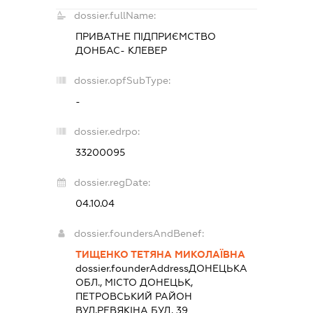
dossier.fullName:
ПРИВАТНЕ ПІДПРИЄМСТВО
ДОНБАС- КЛЕВЕР
dossier.opfSubType:
-
dossier.edrpo:
33200095
dossier.regDate:
04.10.04
dossier.foundersAndBenef:
ТИЩЕНКО ТЕТЯНА МИКОЛАЇВНА
dossier.founderAddress
ДОНЕЦЬКА
ОБЛ., МІСТО ДОНЕЦЬК,
ПЕТРОВСЬКИЙ РАЙОН
ВУЛ.РЕВЯКІНА БУД. 39