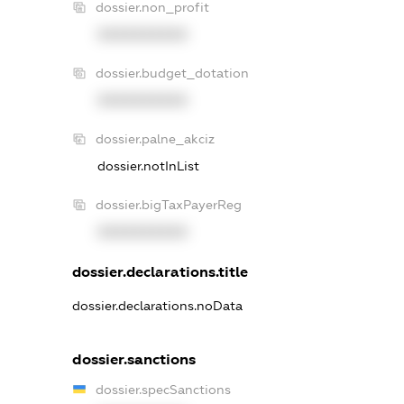
dossier.non_profit
XXXXXXXXXX
dossier.budget_dotation
XXXXXXXXXX
dossier.palne_akciz
dossier.notInList
dossier.bigTaxPayerReg
XXXXXXXXXX
dossier.declarations.title
dossier.declarations.noData
dossier.sanctions
dossier.specSanctions