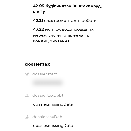
42.99
будівництво інших споруд,
н.в.і.у.
43.21
електромонтажні роботи
43.22
монтаж водопровідних
мереж, систем опалення та
кондиціонування
dossier.tax
dossier.staff
XXXXXXXXXX
dossier.taxDebt
dossier.missingData
dossier.esvDebt
dossier.missingData