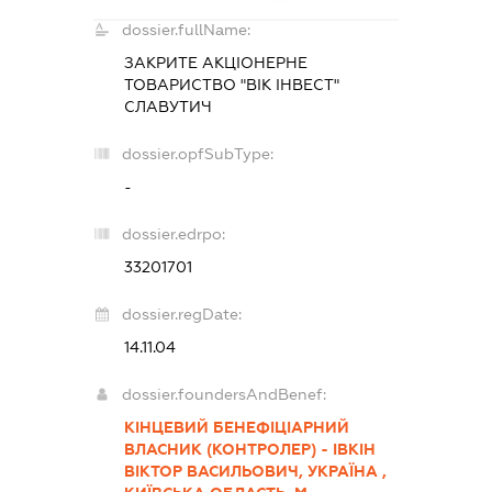
dossier.fullName:
ЗАКРИТЕ АКЦІОНЕРНЕ
ТОВАРИСТВО "ВІК ІНВЕСТ"
СЛАВУТИЧ
dossier.opfSubType:
-
dossier.edrpo:
33201701
dossier.regDate:
14.11.04
dossier.foundersAndBenef:
КІНЦЕВИЙ БЕНЕФІЦІАРНИЙ
ВЛАСНИК (КОНТРОЛЕР) - ІВКІН
ВІКТОР ВАСИЛЬОВИЧ, УКРАЇНА ,