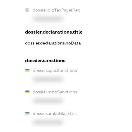
dossier.bigTaxPayerReg
XXXXXXXXXX
dossier.declarations.title
dossier.declarations.noData
dossier.sanctions
dossier.specSanctions
XXXXXXXXXX
dossier.rnboSanctions
XXXXXXXXXX
dossier.amkuBlackList
XXXXXXXXXX