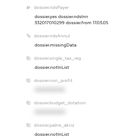
dossier.ndsPayer
dossier.yes
dossier.ndsInn
332017010299
dossier.from 17.03.05
dossier.ndsAnnul
dossier.missingData
dossier.single_tax_reg
dossier.notInList
dossier.non_profit
XXXXXXXXXX
dossier.budget_dotation
XXXXXXXXXX
dossier.palne_akciz
dossier.notInList