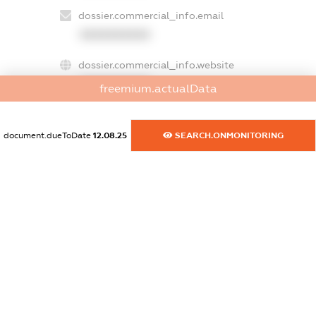
dossier.commercial_info.email
XXXXXXXXXX
dossier.commercial_info.website
XXXXXXXXXX
freemium.actualData
dossier.commercial_info.activity
XXXXXXXXXX
document.dueToDate
12.08.25
SEARCH.ONMONITORING
freemium.exampleText_1
freemium.exampleText_2
freemium.anonymousPerSearch2
FREEMIUM.DETAILS
FREEMIUM.REGISTER