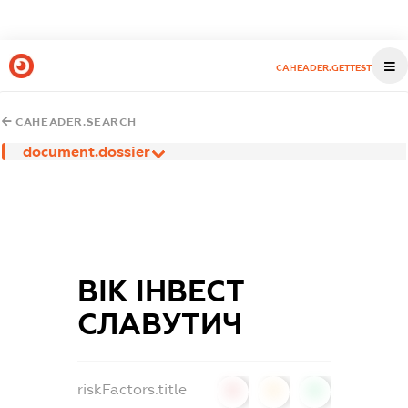
CAHEADER.GETTEST
CAHEADER.SEARCH
document.dossier
ВІК ІНВЕСТ
СЛАВУТИЧ
riskFactors.title
0
0
0