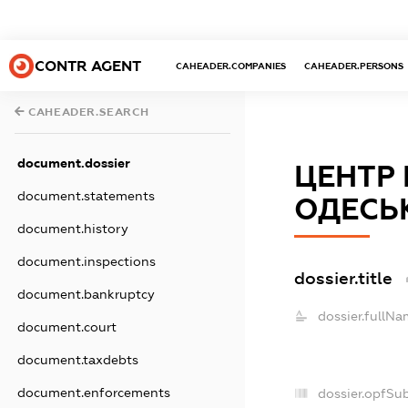
CONTR AGENT
CAHEADER.COMPANIES
CAHEADER.PERSONS
CAHEADER.SEARCH
document.dossier
ЦЕНТР 
document.statements
ОДЕСЬК
document.history
document.inspections
dossier.title
document.bankruptcy
dossier.fullNa
document.court
document.taxdebts
document.enforcements
dossier.opfSu