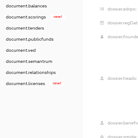
document.balances
dossier.edrpo:
document.scorings
new!
dossier.regDat
document.tenders
dossier.found
document.publicfunds
document.ved
document.semantrum
document.relationships
dossier.heads:
document.licenses
new!
dossier.benefic
dossier.smida: