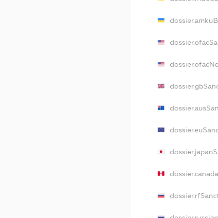
dossier.amkuB
dossier.ofacS
dossier.ofacN
dossier.gbSan
dossier.ausSa
dossier.euSan
dossier.japan
dossier.canad
dossier.rfSanc
dossier.russia