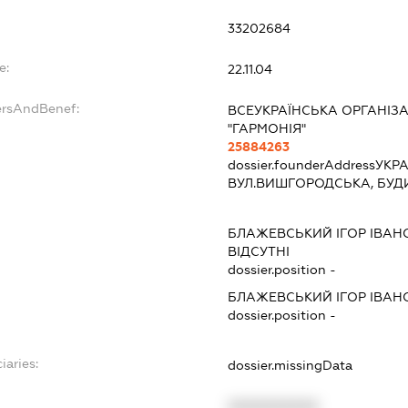
33202684
e:
22.11.04
ersAndBenef:
ВСЕУКРАЇНСЬКА ОРГАНІЗА
"ГАРМОНІЯ"
25884263
dossier.founderAddress
УКРА
ВУЛ.ВИШГОРОДСЬКА, БУДИ
БЛАЖЕВСЬКИЙ ІГОР ІВАН
ВІДСУТНІ
dossier.position -
БЛАЖЕВСЬКИЙ ІГОР ІВАН
dossier.position -
iaries:
dossier.missingData
XXXXXXXXXX