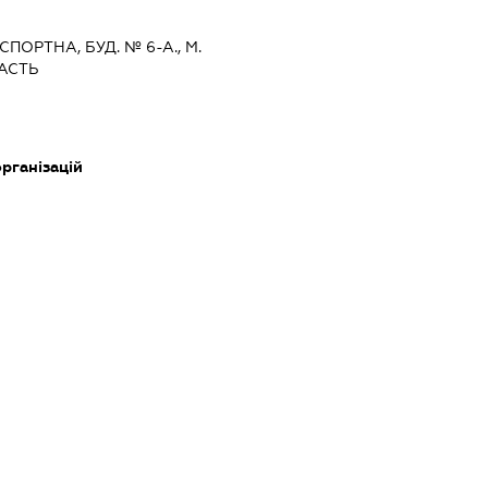
СПОРТНА, БУД. № 6-А., М.
ЛАСТЬ
рганізацій