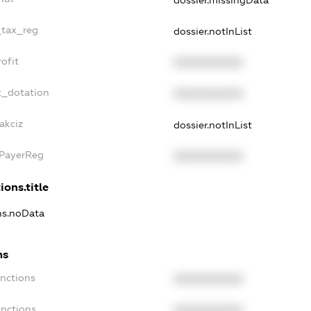
dossier.missingData
_tax_reg
dossier.notInList
ofit
XXXXXXXXXX
t_dotation
XXXXXXXXXX
akciz
dossier.notInList
xPayerReg
XXXXXXXXXX
ions.title
ons.noData
ns
anctions
XXXXXXXXXX
anctions
XXXXXXXXXX