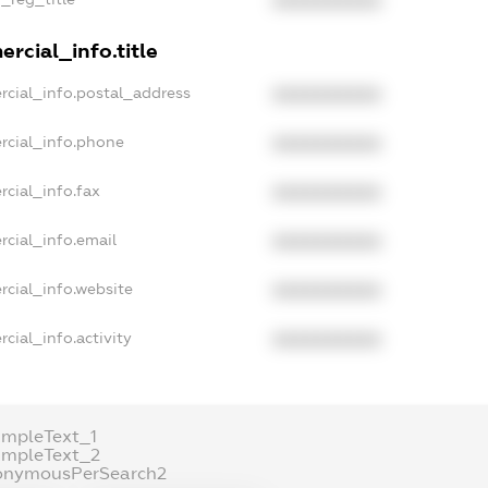
XXXXXXXXXX
rcial_info.title
rcial_info.postal_address
XXXXXXXXXX
rcial_info.phone
XXXXXXXXXX
rcial_info.fax
XXXXXXXXXX
rcial_info.email
XXXXXXXXXX
rcial_info.website
XXXXXXXXXX
cial_info.activity
XXXXXXXXXX
ampleText_1
ampleText_2
onymousPerSearch2