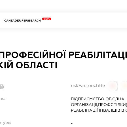
BETA
CAHEADER.PERSSEARCH
ПРОФЕСІЙНОЇ РЕАБІЛІТАЦІЇ
ІЙ ОБЛАСТІ
riskFactors.title
0
0
me:
ПІДПРИЄМСТВО ОБ'ЄДНАН
ОРГАНІЗАЦІЇ,ПРОФСПІЛКИ
РЕАБІЛІТАЦІЇ ІНВАЛІДІВ В
bType:
-