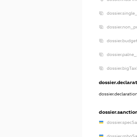
dossier.single
dossier.non_pr
dossier.budge
dossier.palne_
dossier.bigTa
dossier.declarat
dossier.declarati
dossier.sanctio
dossier.specS
dossier.rnboS