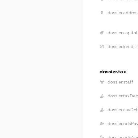
dossier.addres
dossier.capital
dossier.kveds:
dossier.tax
dossier.staff
dossier.taxDeb
dossier.esvDe
dossier.ndsPa
dossier.ndsAn