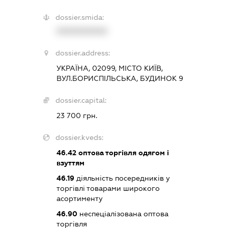
dossier.smida:
XXXXXXXXXX
dossier.address:
УКРАЇНА, 02099, МІСТО КИЇВ,
ВУЛ.БОРИСПІЛЬСЬКА, БУДИНОК 9
dossier.capital:
23 700 грн.
dossier.kveds:
46.42
оптова торгівля одягом і
взуттям
46.19
діяльність посередників у
торгівлі товарами широкого
асортименту
46.90
неспеціалізована оптова
торгівля