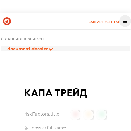
CAHEADER.GETTEST
CAHEADER.SEARCH
document.dossier
КАПА ТРЕЙД
riskFactors.title
0
0
0
dossier.fullName: