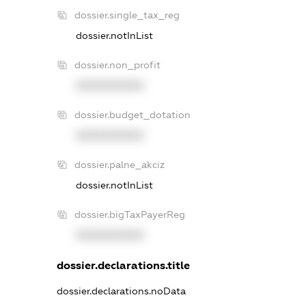
dossier.single_tax_reg
dossier.notInList
dossier.non_profit
XXXXXXXXXX
dossier.budget_dotation
XXXXXXXXXX
dossier.palne_akciz
dossier.notInList
dossier.bigTaxPayerReg
XXXXXXXXXX
dossier.declarations.title
dossier.declarations.noData