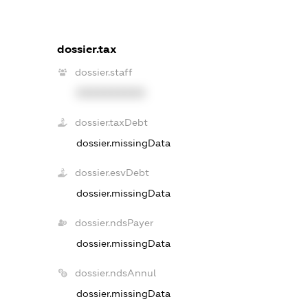
dossier.tax
dossier.staff
XXXXXXXXXX
dossier.taxDebt
dossier.missingData
dossier.esvDebt
dossier.missingData
dossier.ndsPayer
dossier.missingData
dossier.ndsAnnul
dossier.missingData