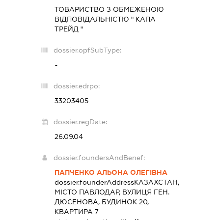
ТОВАРИСТВО З ОБМЕЖЕНОЮ
ВІДПОВІДАЛЬНІСТЮ " КАПА
ТРЕЙД "
dossier.opfSubType:
-
dossier.edrpo:
33203405
dossier.regDate:
26.09.04
dossier.foundersAndBenef:
ПАПЧЕНКО АЛЬОНА ОЛЕГІВНА
dossier.founderAddress
КАЗАХСТАН,
МІСТО ПАВЛОДАР, ВУЛИЦЯ ГЕН.
ДЮСЕНОВА, БУДИНОК 20,
КВАРТИРА 7