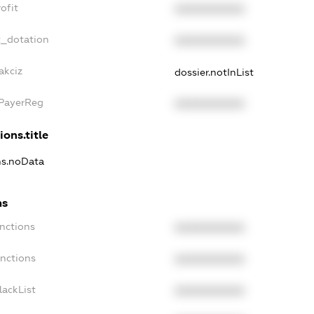
ofit
XXXXXXXXXX
t_dotation
XXXXXXXXXX
akciz
dossier.notInList
xPayerReg
XXXXXXXXXX
ions.title
ns.noData
ns
nctions
XXXXXXXXXX
anctions
XXXXXXXXXX
lackList
XXXXXXXXXX