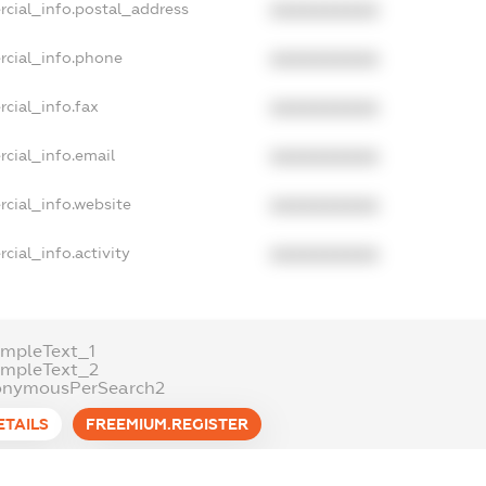
rcial_info.postal_address
XXXXXXXXXX
rcial_info.phone
XXXXXXXXXX
cial_info.fax
XXXXXXXXXX
cial_info.email
XXXXXXXXXX
cial_info.website
XXXXXXXXXX
cial_info.activity
XXXXXXXXXX
mpleText_1
ampleText_2
onymousPerSearch2
ETAILS
FREEMIUM.REGISTER