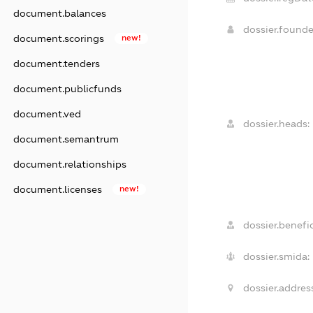
document.balances
dossier.found
document.scorings
new!
document.tenders
document.publicfunds
document.ved
dossier.heads:
document.semantrum
document.relationships
document.licenses
new!
dossier.benefic
dossier.smida:
dossier.addres