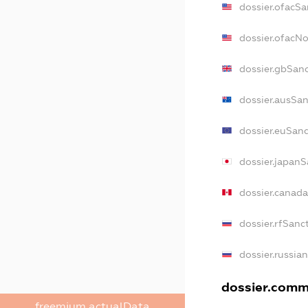
dossier.ofacSa
dossier.ofacN
dossier.gbSan
dossier.ausSan
dossier.euSan
dossier.japanS
dossier.canad
dossier.rfSanc
dossier.russia
dossier.comme
freemium.actualData