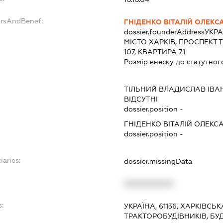
ersAndBenef:
ГНІДЕНКО ВІТАЛІЙ ОЛЕК
dossier.founderAddress
УКРА
МІСТО ХАРКІВ, ПРОСПЕКТ
107, КВАРТИРА 71
Розмір внеску до статутног
ТІЛЬНИЙ ВЛАДИСЛАВ ІВ
ВІДСУТНІ
dossier.position -
ГНІДЕНКО ВІТАЛІЙ ОЛЕК
dossier.position -
iaries:
dossier.missingData
XXXXXXXXXX
s:
УКРАЇНА, 61136, ХАРКІВСЬ
ТРАКТОРОБУДІВНИКІВ, БУД