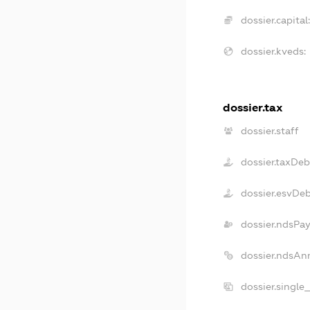
dossier.capital:
dossier.kveds:
dossier.tax
dossier.staff
dossier.taxDeb
dossier.esvDe
dossier.ndsPay
dossier.ndsAn
dossier.single