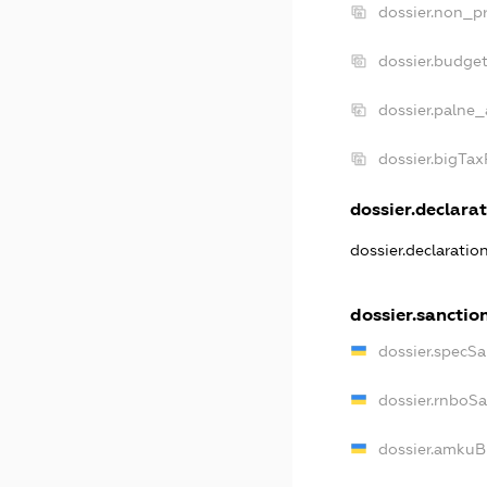
dossier.non_pr
dossier.budge
dossier.palne_
dossier.bigTa
dossier.declarat
dossier.declaratio
dossier.sanctio
dossier.specSa
dossier.rnboS
dossier.amkuB