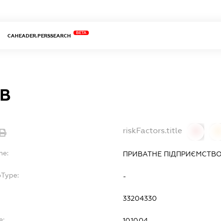
BETA
CAHEADER.PERSSEARCH
 В
riskFactors.title
0
0
me:
ПРИВАТНЕ ПІДПРИЄМСТВО
bType:
-
33204330
e:
10.10.04