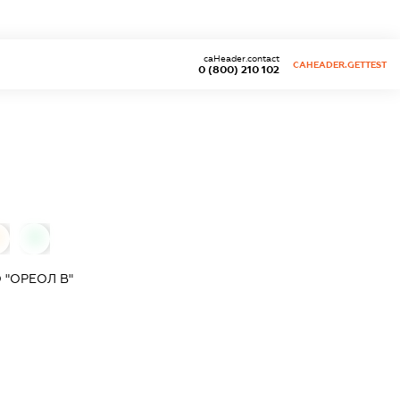
caHeader.contact
CAHEADER.GETTEST
0 (800) 210 102
0
 "ОРЕОЛ В"