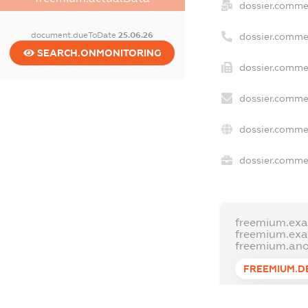
dossier.comme
document.dueToDate
25.06.26
dossier.comme
SEARCH.ONMONITORING
dossier.commer
dossier.commer
dossier.commer
dossier.commer
freemium.exa
freemium.ex
freemium.an
FREEMIUM.D