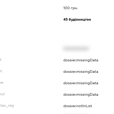
100 грн.
45
будівництво
XXXXXXXXXX
t
dossier.missingData
bt
dossier.missingData
er
dossier.missingData
nul
dossier.missingData
_tax_reg
dossier.notInList