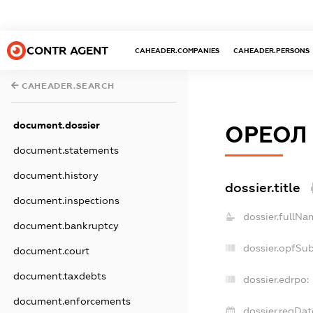
CONTR AGENT
CAHEADER.COMPANIES
CAHEADER.PERSONS
CAHEADER.SEARCH
document.dossier
ОРЕОЛ
document.statements
document.history
dossier.title
document.inspections
dossier.fullNa
document.bankruptcy
dossier.opfSu
document.court
document.taxdebts
dossier.edrpo:
document.enforcements
dossier.regDat