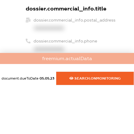
dossier.commercial_info.title
dossier.commercial_info.postal_address
XXXXXXXXXX
dossier.commercial_info.phone
XXXXXXXXXX
freemium.actualData
dossier.commercial_info.fax
XXXXXXXXXX
document.dueToDate
05.05.23
SEARCH.ONMONITORING
dossier.commercial_info.email
XXXXXXXXXX
dossier.commercial_info.website
XXXXXXXXXX
dossier.commercial_info.activity
XXXXXXXXXX