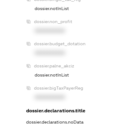
dossier.notInList
dossier.non_profit
XXXXXXXXXX
dossier.budget_dotation
XXXXXXXXXX
dossier.palne_akciz
dossier.notInList
dossier.bigTaxPayerReg
XXXXXXXXXX
dossier.declarations.title
dossier.declarations.noData