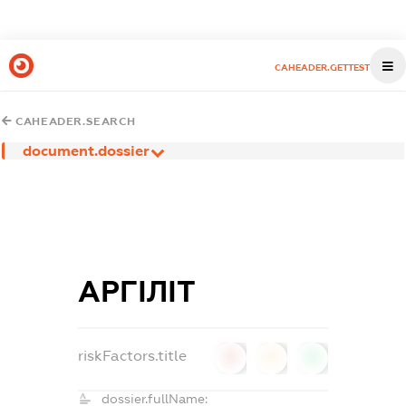
CAHEADER.GETTEST
CAHEADER.SEARCH
document.dossier
АРГІЛІТ
riskFactors.title
0
0
0
dossier.fullName: