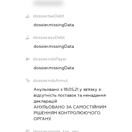
XXXXXXXXXX
dossier.taxDebt
dossier.missingData
dossier.esvDebt
dossier.missingData
dossier.ndsPayer
dossier.missingData
dossier.ndsAnnul
Анульовано з 18.05.21 у зв'язку з:
вiдсутнiсть поставок та ненадання
декларацiй
АНУЛЬОВАНО ЗА САМОСТIЙНИМ
РIШЕННЯМ КОНТРОЛЮЮЧОГО
ОРГАНУ.
dossier.single_tax_reg