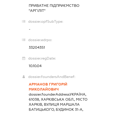
ПРИВАТНЕ ПІДПРИЄМСТВО
"АРГІЛІТ"
dossier.opfSubType:
-
dossier.edrpo:
33204351
dossier.regDate:
10.10.04
dossier.foundersAndBenef:
АРМАНОВ ГРИГОРІЙ
МИКОЛАЙОВИЧ
dossier.founderAddress
УКРАЇНА,
61038, ХАРКІВСЬКА ОБЛ., МІСТО
ХАРКІВ, ВУЛИЦЯ МАРШАЛА
БАТИЦЬКОГО, БУДИНОК 31-А,