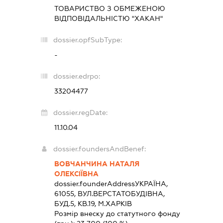
ТОВАРИСТВО З ОБМЕЖЕНОЮ
ВІДПОВІДАЛЬНІСТЮ "ХАКАН"
dossier.opfSubType:
-
dossier.edrpo:
33204477
dossier.regDate:
11.10.04
dossier.foundersAndBenef:
ВОВЧАНЧИНА НАТАЛЯ
ОЛЕКСІЇВНА
dossier.founderAddress
УКРАЇНА,
61055, ВУЛ.ВЕРСТАТОБУДІВНА,
БУД.5, КВ.19, М.ХАРКІВ
Розмір внеску до статутного фонду