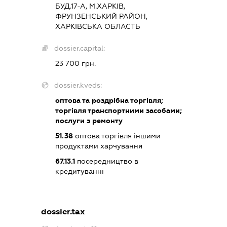
БУД.17-А, М.ХАРКІВ,
ФРУНЗЕНСЬКИЙ РАЙОН,
ХАРКІВСЬКА ОБЛАСТЬ
dossier.capital:
23 700 грн.
dossier.kveds:
оптова
та роздрібна торгівля;
торгівля транспортними засобами;
послуги з ремонту
51.38
оптова торгівля іншими
продуктами харчування
67.13.1
посередництво в
кредитуванні
dossier.tax