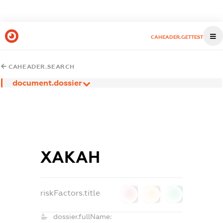
CAHEADER.GETTEST
CAHEADER.SEARCH
document.dossier
ХАКАН
riskFactors.title
0
0
0
dossier.fullName: