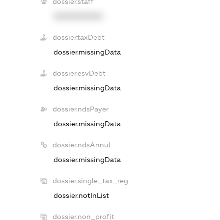
dossier.staff
XXXXXXXXXX
dossier.taxDebt
dossier.missingData
dossier.esvDebt
dossier.missingData
dossier.ndsPayer
dossier.missingData
dossier.ndsAnnul
dossier.missingData
dossier.single_tax_reg
dossier.notInList
dossier.non_profit