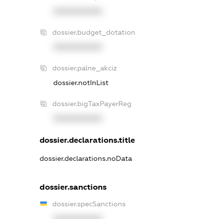
XXXXXXXXXX
dossier.budget_dotation
XXXXXXXXXX
dossier.palne_akciz
dossier.notInList
dossier.bigTaxPayerReg
XXXXXXXXXX
dossier.declarations.title
dossier.declarations.noData
dossier.sanctions
dossier.specSanctions
XXXXXXXXXX