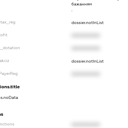
бажанням
.
_tax_reg
dossier.notInList
ofit
XXXXXXXXXX
t_dotation
XXXXXXXXXX
akciz
dossier.notInList
xPayerReg
XXXXXXXXXX
ions.title
ons.noData
ns
anctions
XXXXXXXXXX