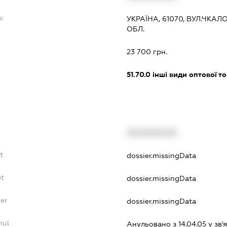
s:
УКРАЇНА, 61070, ВУЛ.ЧКАЛО
ОБЛ.
:
23 700 грн.
51.70.0
інші види оптової то
XXXXXXXXXX
t
dossier.missingData
bt
dossier.missingData
yer
dossier.missingData
nul
Анульовано з 14.04.05 у зв'я