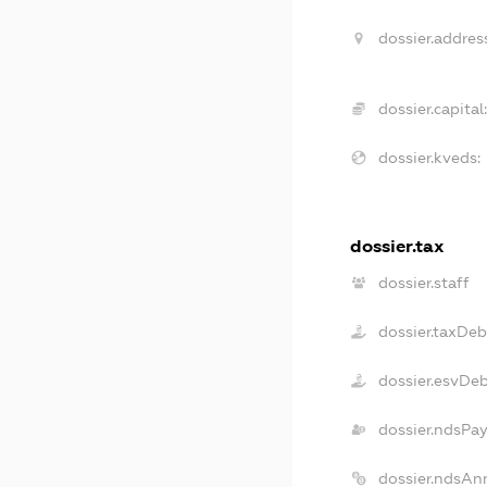
dossier.addres
dossier.capital
dossier.kveds:
dossier.tax
dossier.staff
dossier.taxDeb
dossier.esvDe
dossier.ndsPa
dossier.ndsAn