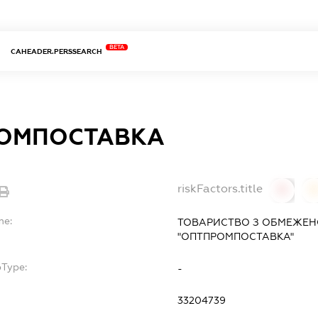
BETA
CAHEADER.PERSSEARCH
ОМПОСТАВКА
riskFactors.title
0
0
me:
ТОВАРИСТВО З ОБМЕЖЕН
"ОПТПРОМПОСТАВКА"
bType:
-
33204739