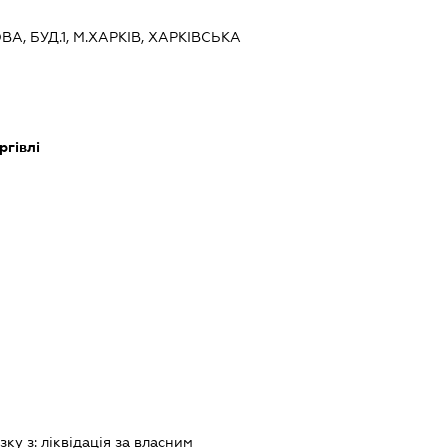
ВА, БУД.1, М.ХАРКІВ, ХАРКІВСЬКА
ргівлі
зку з:
лiквiдацiя за власним