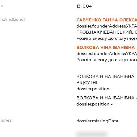
e:
13.10.04
ersAndBenef:
САВЧЕНКО ГАННА ОЛЕКС
dossier.founderAddress
УКРА
ПРОВ.НАХІЧЕВАНСЬКИЙ, 1
Розмір внеску до статутног
ВОЛКОВА НІНА ІВАНІВНА
dossier.founderAddress
УКРА
Розмір внеску до статутног
ВОЛКОВА НІНА ІВАНІВНА
ВІДСУТНІ
dossier.position -
ВОЛКОВА НІНА ІВАНІВНА
dossier.position -
iaries:
dossier.missingData
XXXXXXXXXX