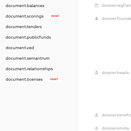
dossier.regDat
document.balances
document.scorings
new!
dossier.found
document.tenders
document.publicfunds
document.ved
document.semantrum
document.relationships
dossier.heads:
document.licenses
new!
dossier.benefic
dossier.smida: