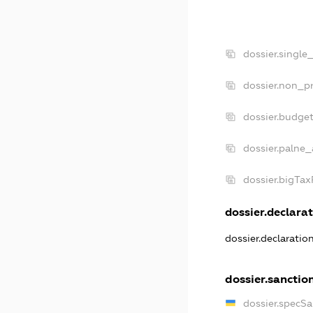
dossier.single
dossier.non_pr
dossier.budge
dossier.palne_
dossier.bigTa
dossier.declarat
dossier.declarati
dossier.sanctio
dossier.specS