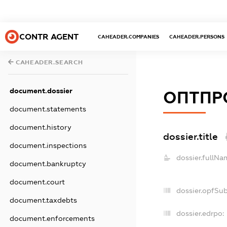
CONTR AGENT
CAHEADER.COMPANIES
CAHEADER.PERSONS
CAHEADER.SEARCH
document.dossier
ОПТПР
document.statements
document.history
dossier.title
document.inspections
dossier.fullNa
document.bankruptcy
document.court
dossier.opfSu
document.taxdebts
dossier.edrpo:
document.enforcements