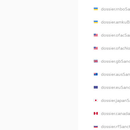
dossier.rnboS
dossier.amkuB
dossier.ofacSa
dossier.ofacN
dossier.gbSan
dossier.ausSa
dossier.euSan
dossier.japan
dossier.canad
dossier.rfSanc