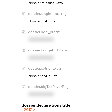
dossier.missingData
dossier.single_tax_reg
dossier.notInList
dossier.non_profit
XXXXXXXXXX
dossier.budget_dotation
XXXXXXXXXX
dossier.palne_akciz
dossier.notInList
dossier.bigTaxPayerReg
XXXXXXXXXX
dossier.declarations.title
2017