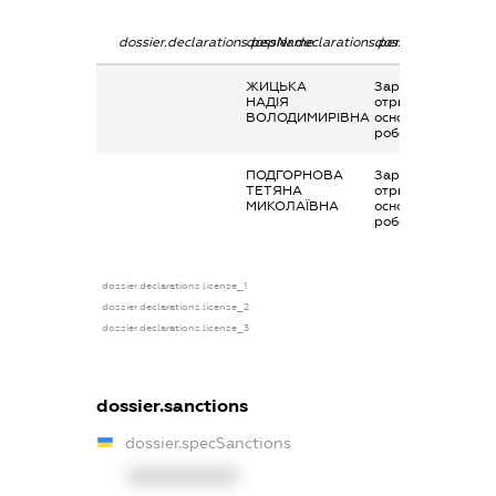
dossier.declarations.pepName
dossier.declarations.personName
dossier.declaratio
ЖИЦЬКА
Заробітна плата
НАДІЯ
отримана за
ВОЛОДИМИРІВНА
основним місцем
роботи
ПОДГОРНОВА
Заробітна плата
ТЕТЯНА
отримана за
МИКОЛАЇВНА
основним місцем
роботи
dossier.declarations.license_1
dossier.declarations.license_2
dossier.declarations.license_3
dossier.sanctions
dossier.specSanctions
XXXXXXXXXX