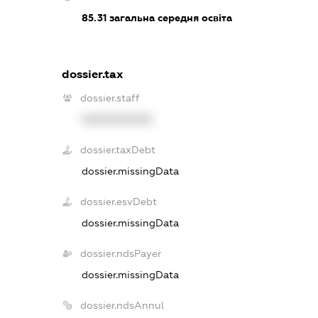
85.31
загальна середня освіта
dossier.tax
dossier.staff
XXXXXXXXXX
dossier.taxDebt
dossier.missingData
dossier.esvDebt
dossier.missingData
dossier.ndsPayer
dossier.missingData
dossier.ndsAnnul