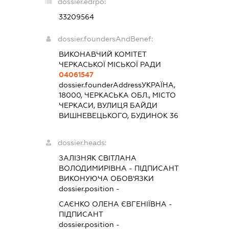
dossier.edrpo:
33209564
dossier.foundersAndBenef:
ВИКОНАВЧИЙ КОМІТЕТ
ЧЕРКАСЬКОЇ МІСЬКОЇ РАДИ
04061547
dossier.founderAddress
УКРАЇНА,
18000, ЧЕРКАСЬКА ОБЛ., МІСТО
ЧЕРКАСИ, ВУЛИЦЯ БАЙДИ
ВИШНЕВЕЦЬКОГО, БУДИНОК 36
dossier.heads:
ЗАЛІЗНЯК СВІТЛАНА
ВОЛОДИМИРІВНА
-
ПІДПИСАНТ
ВИКОНУЮЧА ОБОВ'ЯЗКИ
dossier.position -
САЄНКО ОЛЕНА ЄВГЕНІЇВНА
-
ПІДПИСАНТ
dossier.position -