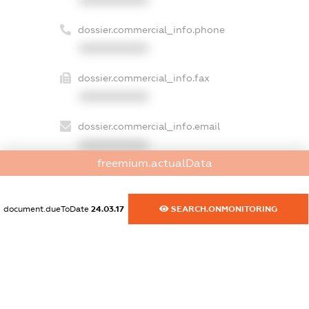
dossier.commercial_info.phone
XXXXXXXXXX
dossier.commercial_info.fax
XXXXXXXXXX
dossier.commercial_info.email
XXXXXXXXXX
freemium.actualData
dossier.commercial_info.website
XXXXXXXXXX
document.dueToDate
24.03.17
SEARCH.ONMONITORING
dossier.commercial_info.activity
XXXXXXXXXX
freemium.exampleText_1