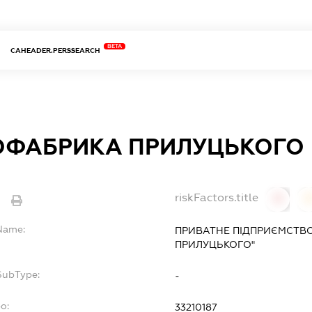
BETA
CAHEADER.PERSSEARCH
ОФАБРИКА ПРИЛУЦЬКОГО
riskFactors.title
e
0
lName:
ПРИВАТНЕ ПІДПРИЄМСТВ
ПРИЛУЦЬКОГО"
SubType:
-
o:
33210187