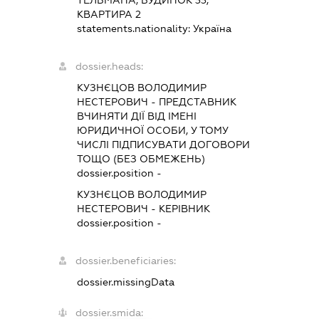
ТЕЛЬМАНА, БУДИНОК 33,
КВАРТИРА 2
statements.nationality:
Україна
dossier.heads:
КУЗНЄЦОВ ВОЛОДИМИР
НЕСТЕРОВИЧ
-
ПРЕДСТАВНИК
ВЧИНЯТИ ДІЇ ВІД ІМЕНІ
ЮРИДИЧНОЇ ОСОБИ, У ТОМУ
ЧИСЛІ ПІДПИСУВАТИ ДОГОВОРИ
ТОЩО (БЕЗ ОБМЕЖЕНЬ)
dossier.position -
КУЗНЄЦОВ ВОЛОДИМИР
НЕСТЕРОВИЧ
-
КЕРІВНИК
dossier.position -
dossier.beneficiaries:
dossier.missingData
dossier.smida: