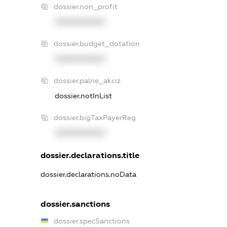
dossier.non_profit
XXXXXXXXXX
dossier.budget_dotation
XXXXXXXXXX
dossier.palne_akciz
dossier.notInList
dossier.bigTaxPayerReg
XXXXXXXXXX
dossier.declarations.title
dossier.declarations.noData
dossier.sanctions
dossier.specSanctions