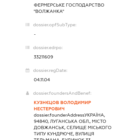
ФЕРМЕРСЬКЕ ГОСПОДАРСТВО
"ВОЛЖАНКА"
dossier.opfSubType:
-
dossier.edrpo:
33211609
dossier.regDate:
04.11.04
dossier.foundersAndBenef:
КУЗНЄЦОВ ВОЛОДИМИР
НЕСТЕРОВИЧ
dossier.founderAddress
УКРАЇНА,
94840, ЛУГАНСЬКА ОБЛ., МІСТО
ДОВЖАНСЬК, СЕЛИЩЕ МІСЬКОГО
ТИПУ КУНДРЮЧЕ, ВУЛИЦЯ