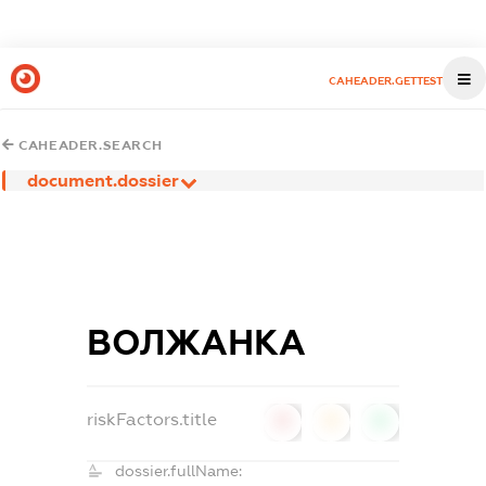
CAHEADER.GETTEST
CAHEADER.SEARCH
document.dossier
ВОЛЖАНКА
riskFactors.title
0
0
0
dossier.fullName: