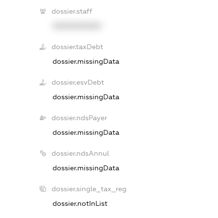
dossier.staff
XXXXXXXXXX
dossier.taxDebt
dossier.missingData
dossier.esvDebt
dossier.missingData
dossier.ndsPayer
dossier.missingData
dossier.ndsAnnul
dossier.missingData
dossier.single_tax_reg
dossier.notInList