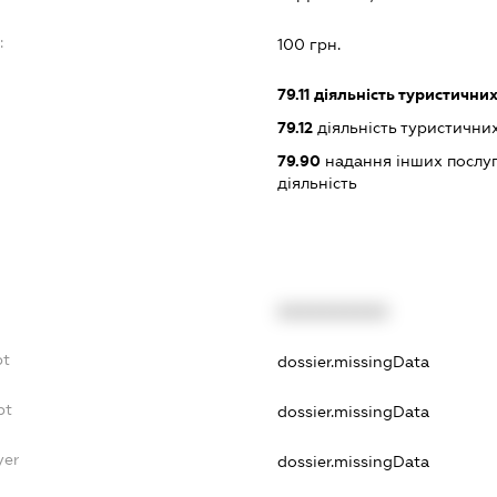
:
100 грн.
79.11
діяльність туристичних
79.12
діяльність туристични
79.90
надання інших послуг
діяльність
XXXXXXXXXX
bt
dossier.missingData
bt
dossier.missingData
yer
dossier.missingData