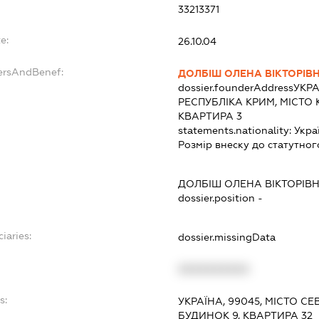
33213371
e:
26.10.04
ersAndBenef:
ДОЛБІШ ОЛЕНА ВІКТОРІВ
dossier.founderAddress
УКРА
РЕСПУБЛІКА КРИМ, МІСТО 
КВАРТИРА 3
statements.nationality:
Укра
Розмір внеску до статутног
ДОЛБІШ ОЛЕНА ВІКТОРІВ
dossier.position -
iaries:
dossier.missingData
XXXXXXXXXX
s:
УКРАЇНА, 99045, МІСТО 
БУДИНОК 9, КВАРТИРА 32