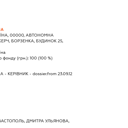
НА
ЇНА, 00000, АВТОНОМНА
КЕРЧ, БОРЗЕНКА, БУДИНОК 25,
їна
о фонду (грн.):
100
(100 %)
НА
-
КЕРІВНИК
- dossier.from 23.09.12
СЕВАСТОПОЛЬ, ДМИТРА УЛЬЯНОВА,