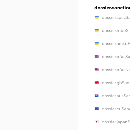
dossier.sanctio
dossier.specS
dossier.rnboS
dossier.amkuB
dossier.ofacS
dossier.ofac
dossier.gbSan
dossier.ausSa
dossier.euSan
dossier.japan