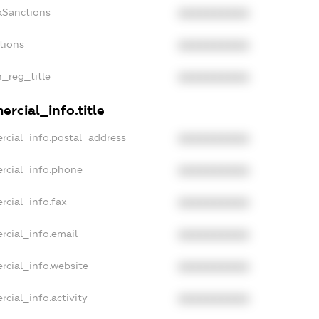
aSanctions
XXXXXXXXXX
tions
XXXXXXXXXX
n_reg_title
XXXXXXXXXX
rcial_info.title
rcial_info.postal_address
XXXXXXXXXX
rcial_info.phone
XXXXXXXXXX
rcial_info.fax
XXXXXXXXXX
rcial_info.email
XXXXXXXXXX
rcial_info.website
XXXXXXXXXX
cial_info.activity
XXXXXXXXXX