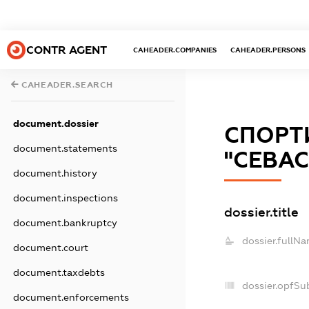
CONTR AGENT
CAHEADER.COMPANIES
CAHEADER.PERSONS
CAHEADER.SEARCH
document.dossier
СПОРТ
document.statements
"СЕВА
document.history
document.inspections
dossier.title
document.bankruptcy
dossier.fullNa
document.court
document.taxdebts
dossier.opfSu
document.enforcements