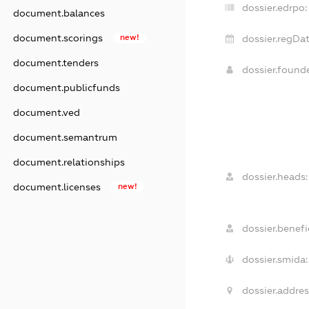
dossier.edrpo:
document.balances
document.scorings
new!
dossier.regDat
document.tenders
dossier.found
document.publicfunds
document.ved
document.semantrum
document.relationships
dossier.heads:
document.licenses
new!
dossier.benefic
dossier.smida:
dossier.addres