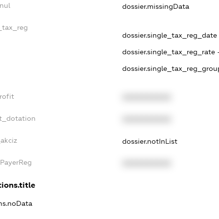
nul
dossier.missingData
e_tax_reg
dossier.single_tax_reg_date -
dossier.single_tax_reg_rate 
dossier.single_tax_reg_grou
rofit
XXXXXXXXXX
t_dotation
XXXXXXXXXX
_akciz
dossier.notInList
xPayerReg
XXXXXXXXXX
ions.title
ons.noData