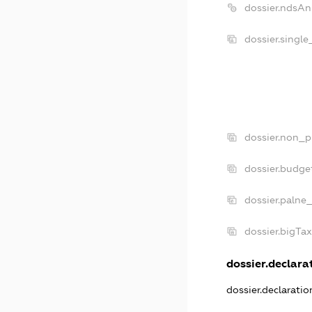
dossier.ndsAn
dossier.singl
dossier.non_p
dossier.budge
dossier.palne
dossier.bigTa
dossier.declarat
dossier.declarati