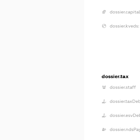
dossier.capital
dossier.kveds:
dossier.tax
dossier.staff
dossier.taxDe
dossier.esvDe
dossier.ndsPa