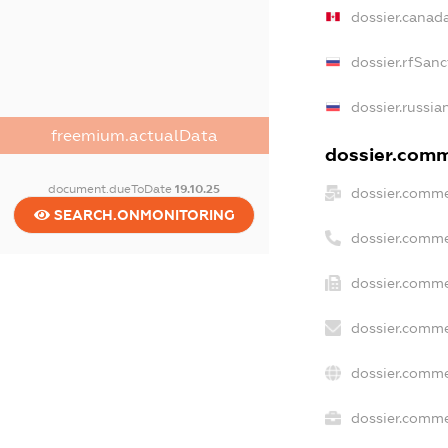
dossier.canad
dossier.rfSanc
dossier.russia
freemium.actualData
dossier.comme
document.dueToDate
19.10.25
dossier.comme
SEARCH.ONMONITORING
dossier.comme
dossier.comme
dossier.comme
dossier.comme
dossier.commer