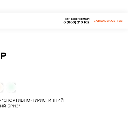
caHeader.contact
CAHEADER.GETTEST
0 (800) 210 102
ТР
0
0
О "СПОРТИВНО-ТУРИСТИЧНИЙ
ИЙ БРИЗ"