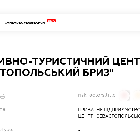
BETA
CAHEADER.PERSSEARCH
ИВНО-ТУРИСТИЧНИЙ ЦЕН
СТОПОЛЬСЬКИЙ БРИЗ"
riskFactors.title
0
me:
ПРИВАТНЕ ПІДПРИЄМСТВ
ЦЕНТР "СЕВАСТОПОЛЬСЬК
bType:
-