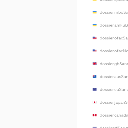
dossier.rnboS
dossier.amkuB
dossier.ofacS
dossier.ofacN
dossier.gbSan
dossier.ausSa
dossier.euSan
dossier.japan
dossier.canad