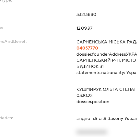
-
33213880
e:
12.09.97
ersAndBenef:
САРНЕНСЬКА МІСЬКА РАД
04057770
dossier.founderAddress
УКРА
САРНЕНСЬКИЙ Р-Н, МІСТО
БУДИНОК 31
statements.nationality:
Укра
КУШМИРУК ОЛЬГА СТЕПАН
03.10.22
dossier.position -
iaries:
згідно п.9 ст.9 Закону Укра
XXXXXXXXXX