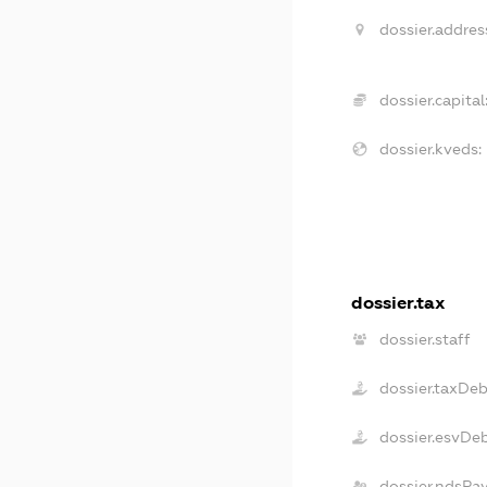
dossier.addres
dossier.capital
dossier.kveds:
dossier.tax
dossier.staff
dossier.taxDeb
dossier.esvDe
dossier.ndsPa