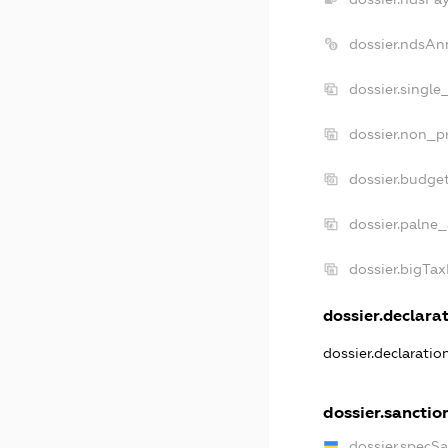
dossier.ndsAn
dossier.single
dossier.non_pr
dossier.budge
dossier.palne_
dossier.bigTa
dossier.declarat
dossier.declarati
dossier.sanctio
dossier.specS