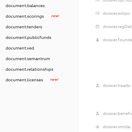
document.balances
dossier.edrpo:
document.scorings
new!
dossier.regDat
document.tenders
document.publicfunds
dossier.found
document.ved
document.semantrum
document.relationships
document.licenses
new!
dossier.heads:
dossier.benefic
dossier.smida: