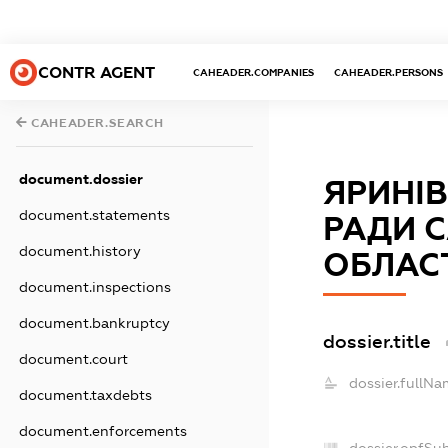
CONTR AGENT
CAHEADER.COMPANIES
CAHEADER.PERSONS
CAHEADER.SEARCH
document.dossier
ЯРИНІВ
document.statements
РАДИ 
document.history
ОБЛАС
document.inspections
document.bankruptcy
dossier.title
document.court
dossier.fullNa
document.taxdebts
document.enforcements
dossier.opfSu