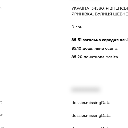
s:
УКРАЇНА, 34580, РІВНЕНС
ЯРИНІВКА, ВУЛИЦЯ ШЕВЧЕ
:
0 грн.
85.31
загальна середня осві
85.10
дошкільна освіта
85.20
початкова освіта
XXXXXXXXXX
t
dossier.missingData
bt
dossier.missingData
yer