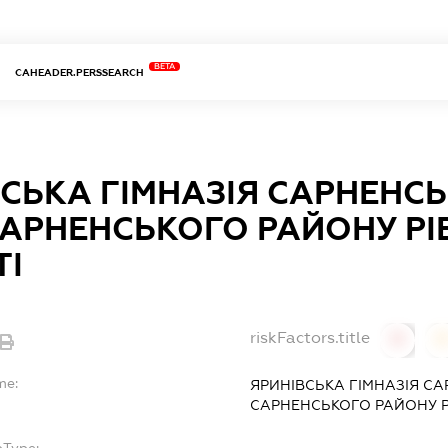
BETA
CAHEADER.PERSSEARCH
СЬКА ГІМНАЗІЯ САРНЕНСЬ
САРНЕНСЬКОГО РАЙОНУ РІ
ТІ
riskFactors.title
0
0
me:
ЯРИНІВСЬКА ГІМНАЗІЯ СА
САРНЕНСЬКОГО РАЙОНУ Р
bType: