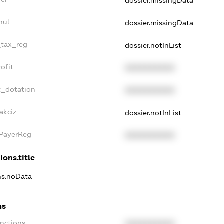
dossier.missingData
nul
dossier.missingData
_tax_reg
dossier.notInList
ofit
XXXXXXXXXX
t_dotation
XXXXXXXXXX
akciz
dossier.notInList
xPayerReg
XXXXXXXXXX
ions.title
ons.noData
ns
anctions