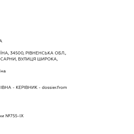
А
ЇНА, 34500, РІВНЕНСЬКА ОБЛ.,
 САРНИ, ВУЛИЦЯ ШИРОКА,
їна
ІВНА
-
КЕРІВНИК
- dossier.from
їни №755-ІХ