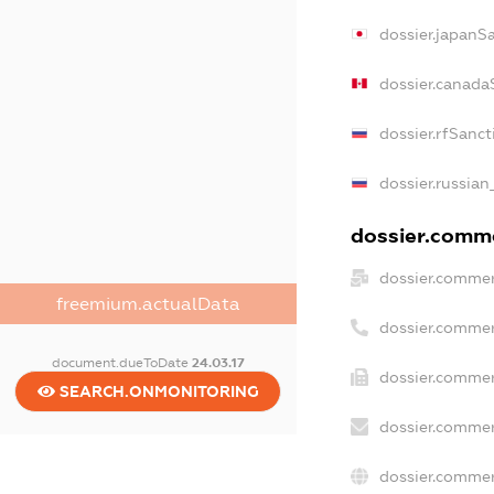
dossier.japanS
dossier.canada
dossier.rfSanct
dossier.russian
dossier.comme
dossier.commer
freemium.actualData
dossier.commer
document.dueToDate
24.03.17
dossier.commer
SEARCH.ONMONITORING
dossier.commer
dossier.commer