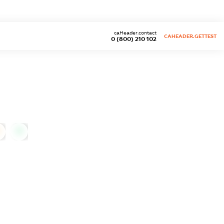
caHeader.contact
CAHEADER.GETTEST
0 (800) 210 102
0