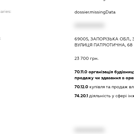
aries:
dossier.missingData
XXXXXXXXXX
:
69005, ЗАПОРІЗЬКА ОБЛ.
ВУЛИЦЯ ПАТРІОТИЧНА, 68
23 700 грн.
70.11.0
організація будівниц
продажу чи здавання в ор
70.12.0
купівля та продаж в
74.20.1
діяльність у сфері і
XXXXXXXXXX