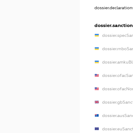
dossier.declaratio
dossier.sanction
dossier.specSa
dossier.rnboSa
dossier.amkuBl
dossier.ofacSa
dossier.ofacN
dossier.gbSanc
dossier.ausSan
dossier.euSanc