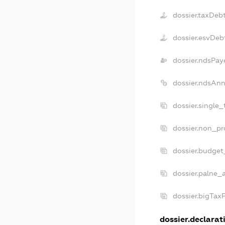
dossier.taxDeb
dossier.esvDeb
dossier.ndsPay
dossier.ndsAnn
dossier.single
dossier.non_pr
dossier.budget
dossier.palne_
dossier.bigTax
dossier.declarati