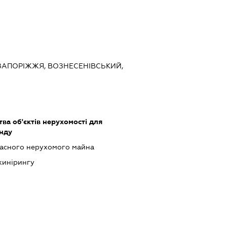
, ЗАПОРІЖЖЯ, ВОЗНЕСЕНІВСЬКИЙ,
тва об'єктів нерухомості для
енду
ласного нерухомого майна
нжинірингу