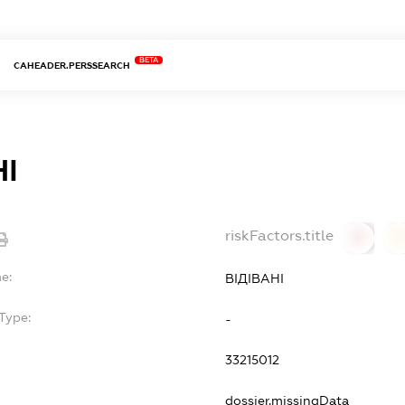
BETA
CAHEADER.PERSSEARCH
НІ
riskFactors.title
0
0
e:
ВІДІВАНІ
Type:
-
33215012
dossier.missingData