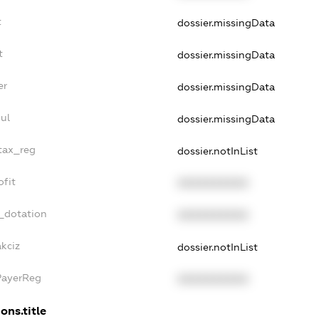
t
dossier.missingData
t
dossier.missingData
er
dossier.missingData
ul
dossier.missingData
_tax_reg
dossier.notInList
ofit
XXXXXXXXXX
_dotation
XXXXXXXXXX
akciz
dossier.notInList
PayerReg
XXXXXXXXXX
ons.title