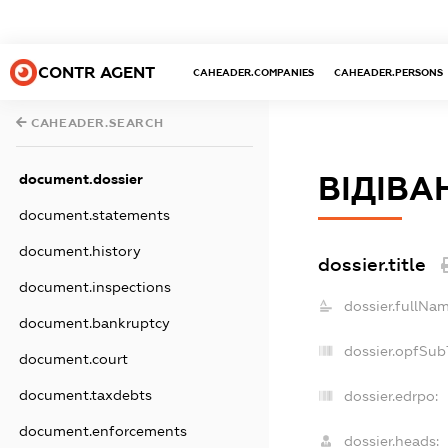
CONTR AGENT
CAHEADER.COMPANIES
CAHEADER.PERSONS
CAHEADER.SEARCH
ВІДІВА
document.dossier
document.statements
document.history
dossier.title
document.inspections
dossier.fullNam
document.bankruptcy
dossier.opfSub
document.court
document.taxdebts
dossier.edrpo:
document.enforcements
dossier.heads: