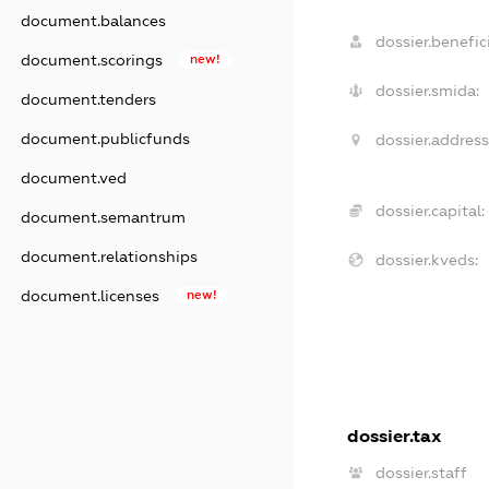
document.balances
dossier.benefici
document.scorings
new!
dossier.smida:
document.tenders
document.publicfunds
dossier.address
document.ved
dossier.capital:
document.semantrum
document.relationships
dossier.kveds:
document.licenses
new!
dossier.tax
dossier.staff