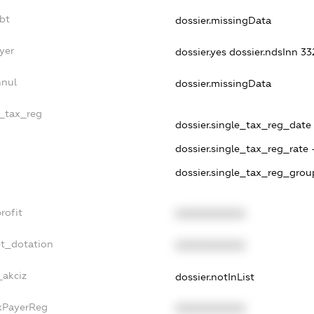
bt
dossier.missingData
yer
dossier.yes
dossier.ndsInn 3
nnul
dossier.missingData
e_tax_reg
dossier.single_tax_reg_date -
dossier.single_tax_reg_rate 
dossier.single_tax_reg_grou
rofit
XXXXXXXXXX
et_dotation
XXXXXXXXXX
_akciz
dossier.notInList
axPayerReg
XXXXXXXXXX