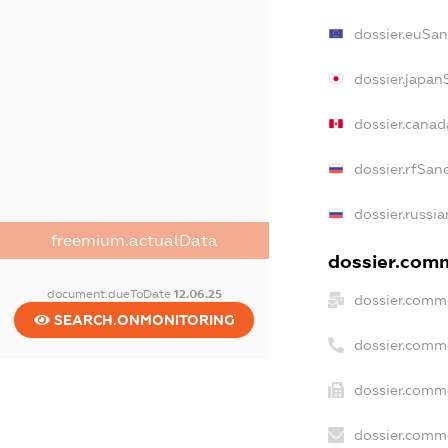
dossier.euSan
dossier.japan
dossier.cana
dossier.rfSan
dossier.russia
freemium.actualData
dossier.comm
document.dueToDate
12.06.25
dossier.comme
SEARCH.ONMONITORING
dossier.comm
dossier.comme
dossier.comme