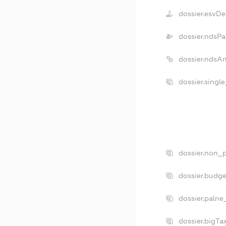
dossier.esvDe
dossier.ndsPa
dossier.ndsA
dossier.singl
dossier.non_p
dossier.budg
dossier.palne
dossier.bigT