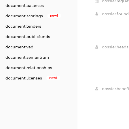
dossier.regDa
document.balances
dossier.foun
document.scorings
new!
document.tenders
document.publicfunds
dossier.heads
document.ved
document.semantrum
document.relationships
document.licenses
new!
dossier.benefi