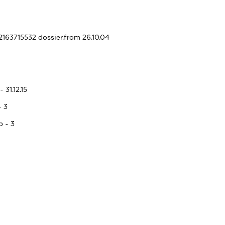
32163715532
dossier.from 26.10.04
 31.12.15
- 3
p - 3