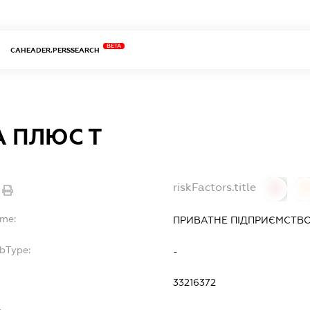
BETA
CAHEADER.PERSSEARCH
 ПЛЮС Т
riskFactors.title
0
ame:
ПРИВАТНЕ ПІДПРИЄМСТВО
ubType:
-
33216372