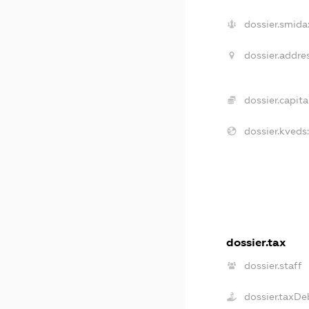
dossier.smida
dossier.addres
dossier.capital
dossier.kveds:
dossier.tax
dossier.staff
dossier.taxDe