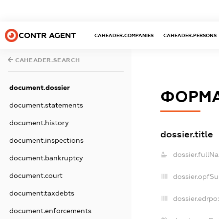
CONTR AGENT
CAHEADER.COMPANIES
CAHEADER.PERSONS
CAHEADER.SEARCH
document.dossier
ФОРМА
document.statements
document.history
dossier.title
document.inspections
dossier.fullN
document.bankruptcy
document.court
dossier.opfS
document.taxdebts
dossier.edrpo:
document.enforcements