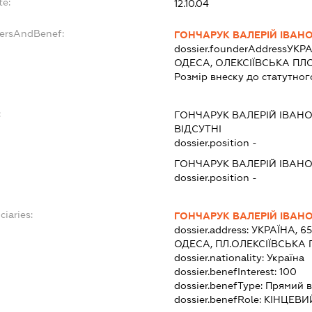
te:
12.10.04
dersAndBenef:
ГОНЧАРУК ВАЛЕРІЙ ІВАН
dossier.founderAddress
УКРА
ОДЕСА, ОЛЕКСІЇВСЬКА ПЛО
Розмір внеску до статутног
:
ГОНЧАРУК ВАЛЕРІЙ ІВАН
ВІДСУТНІ
dossier.position -
ГОНЧАРУК ВАЛЕРІЙ ІВАН
dossier.position -
ciaries:
ГОНЧАРУК ВАЛЕРІЙ ІВАН
dossier.address:
УКРАЇНА, 6
ОДЕСА, ПЛ.ОЛЕКСІЇВСЬКА 
dossier.nationality:
Україна
dossier.benefInterest:
100
dossier.benefType:
Прямий в
dossier.benefRole:
КІНЦЕВИ