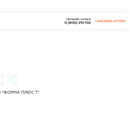
caHeader.contact
CAHEADER.GETTEST
0 (800) 210 102
0
0
 "ФОРМА ПЛЮС Т"