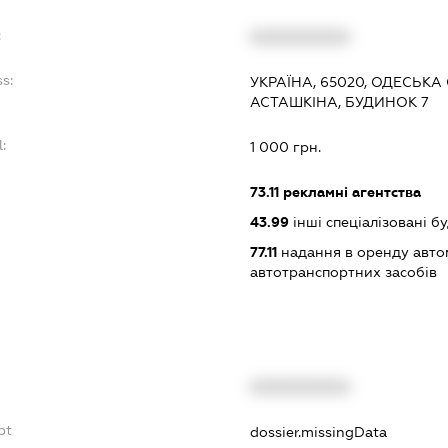
:
XXXXXXXXXX
s:
УКРАЇНА, 65020, ОДЕСЬКА
АСТАШКІНА, БУДИНОК 7
:
1 000 грн.
73.11
рекламні агентства
43.99
інші спеціалізовані буд
77.11
надання в оренду автом
автотранспортних засобів
XXXXXXXXXX
bt
dossier.missingData