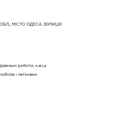
 ОБЛ., МІСТО ОДЕСА, ВУЛИЦЯ
івельні роботи, н.в.і.у.
обілів і легкових