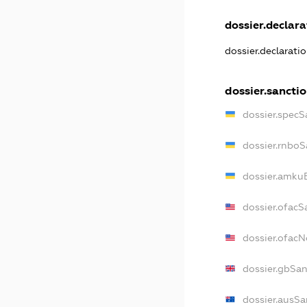
dossier.declarat
dossier.declarati
dossier.sancti
dossier.specS
dossier.rnboS
dossier.amkuB
dossier.ofacS
dossier.ofac
dossier.gbSan
dossier.ausSa