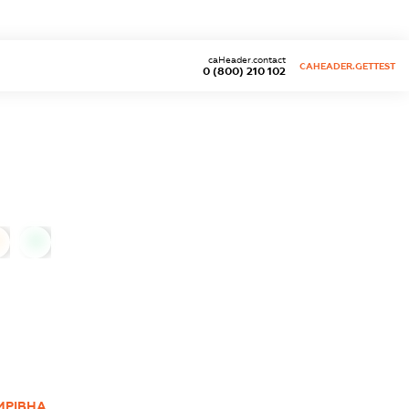
caHeader.contact
CAHEADER.GETTEST
0 (800) 210 102
0
ИРІВНА