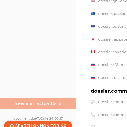
dossier.gbSanc
dossier.ausSan
dossier.euSanc
dossier.japanS
dossier.canad
dossier.rfSanc
dossier.russian
dossier.comme
dossier.commer
freemium.actualData
dossier.comme
document.dueToDate
24.03.17
SEARCH.ONMONITORING