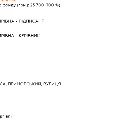
о фонду (грн.):
23 700
(100 %)
ИРІВНА
-
ПІДПИСАНТ
ИРІВНА
-
КЕРІВНИК
ДЕСА, ПРИМОРСЬКИЙ, ВУЛИЦЯ
ргівлі
ь