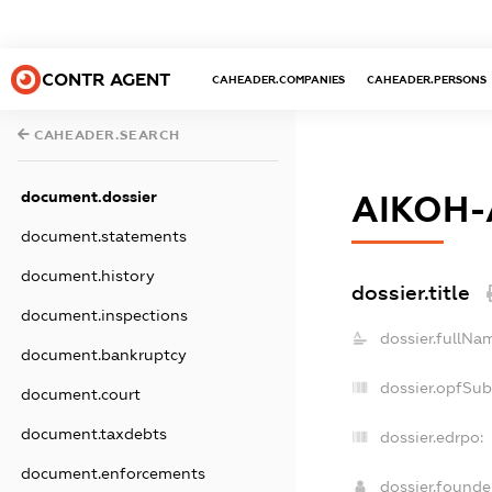
CONTR AGENT
CAHEADER.COMPANIES
CAHEADER.PERSONS
CAHEADER.SEARCH
document.dossier
АІКОН-
document.statements
document.history
dossier.title
document.inspections
dossier.fullNa
document.bankruptcy
dossier.opfSub
document.court
document.taxdebts
dossier.edrpo:
document.enforcements
dossier.found