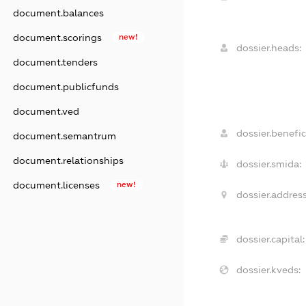
document.balances
document.scorings
new!
dossier.heads:
document.tenders
document.publicfunds
document.ved
dossier.benefic
document.semantrum
document.relationships
dossier.smida:
document.licenses
new!
dossier.address
dossier.capital:
dossier.kveds: