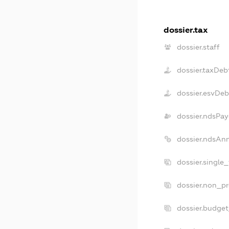
dossier.tax
dossier.staff
dossier.taxDeb
dossier.esvDeb
dossier.ndsPay
dossier.ndsAn
dossier.single
dossier.non_pr
dossier.budge