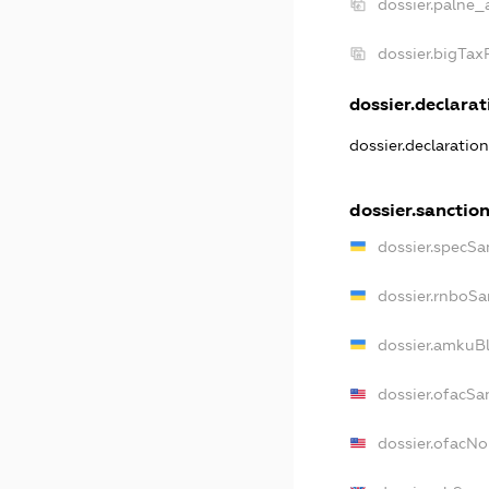
dossier.palne_
dossier.bigTa
dossier.declarati
dossier.declaratio
dossier.sanctio
dossier.specSa
dossier.rnboSa
dossier.amkuBl
dossier.ofacSa
dossier.ofacN