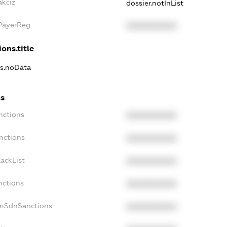
akciz
dossier.notInList
xPayerReg
XXXXXXXXXX
ons.title
ns.noData
ns
nctions
XXXXXXXXXX
nctions
XXXXXXXXXX
ackList
XXXXXXXXXX
nctions
XXXXXXXXXX
onSdnSanctions
XXXXXXXXXX