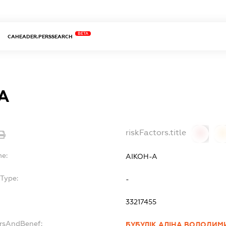
BETA
CAHEADER.PERSSEARCH
А
riskFactors.title
0
0
me:
АІКОН-А
Type:
-
33217455
ersAndBenef:
БУБУЛІК АЛІНА ВОЛОДИМ