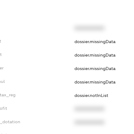
XXXXXXXXXX
t
dossier.missingData
t
dossier.missingData
er
dossier.missingData
nul
dossier.missingData
_tax_reg
dossier.notInList
ofit
XXXXXXXXXX
t_dotation
XXXXXXXXXX