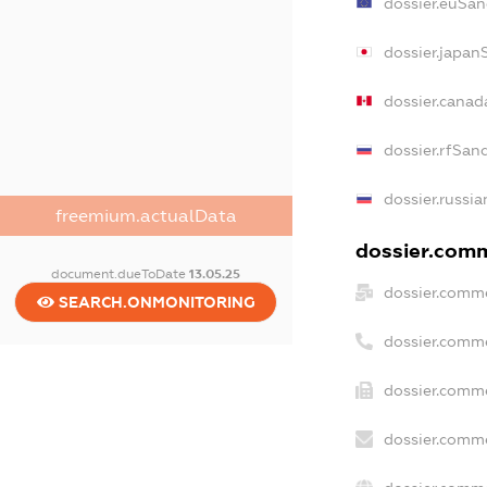
dossier.euSan
dossier.japan
dossier.canad
dossier.rfSan
dossier.russia
freemium.actualData
dossier.comme
document.dueToDate
13.05.25
dossier.comme
SEARCH.ONMONITORING
dossier.comm
dossier.comme
dossier.comme