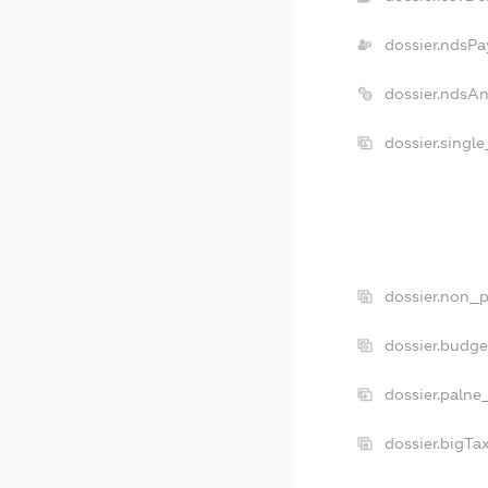
dossier.ndsPa
dossier.ndsA
dossier.singl
dossier.non_p
dossier.budg
dossier.palne
dossier.bigT