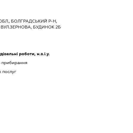
 ОБЛ., БОЛГРАДСЬКИЙ Р-Н,
ВУЛ.ЗЕРНОВА, БУДИНОК 2Б
дівельні роботи, н.в.і.у.
із прибирання
 послуг