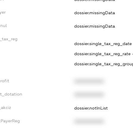
yer
dossier.missingData
nnul
dossier.missingData
e_tax_reg
dossier.single_tax_reg_date -
dossier.single_tax_reg_rate 
dossier.single_tax_reg_grou
rofit
XXXXXXXXXX
et_dotation
XXXXXXXXXX
_akciz
dossier.notInList
axPayerReg
XXXXXXXXXX