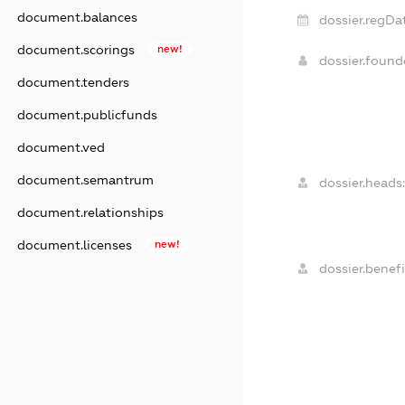
document.balances
dossier.regDat
document.scorings
new!
dossier.foun
document.tenders
document.publicfunds
document.ved
document.semantrum
dossier.heads:
document.relationships
document.licenses
new!
dossier.benefi