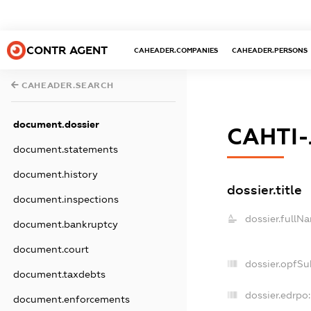
CONTR AGENT
CAHEADER.COMPANIES
CAHEADER.PERSONS
CAHEADER.SEARCH
document.dossier
САНТІ
document.statements
document.history
dossier.title
document.inspections
dossier.fullN
document.bankruptcy
document.court
dossier.opfSu
document.taxdebts
dossier.edrpo:
document.enforcements