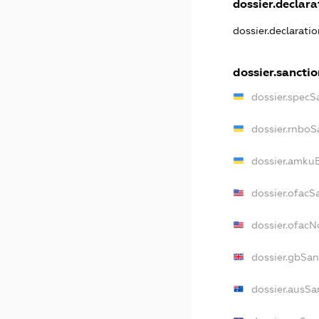
dossier.declarat
dossier.declarati
dossier.sanctio
dossier.specS
dossier.rnboS
dossier.amkuB
dossier.ofacS
dossier.ofac
dossier.gbSan
dossier.ausSa