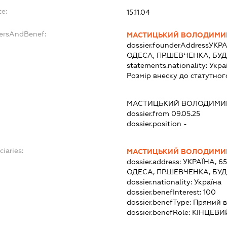
e:
15.11.04
dersAndBenef:
МАСТИЦЬКИЙ ВОЛОДИМИ
dossier.founderAddress
УКРА
ОДЕСА, ПР.ШЕВЧЕНКА, БУД
statements.nationality:
Укра
Розмір внеску до статутног
МАСТИЦЬКИЙ ВОЛОДИМИ
dossier.from 09.05.25
dossier.position -
ciaries:
МАСТИЦЬКИЙ ВОЛОДИМИ
dossier.address:
УКРАЇНА, 6
ОДЕСА, ПР.ШЕВЧЕНКА, БУД
dossier.nationality:
Україна
dossier.benefInterest:
100
dossier.benefType:
Прямий в
dossier.benefRole:
КІНЦЕВИ