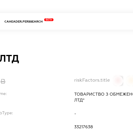
BETA
CAHEADER.PERSSEARCH
-ЛТД
riskFactors.title
0
ame:
ТОВАРИСТВО З ОБМЕЖЕНО
ЛТД"
bType:
-
33217638