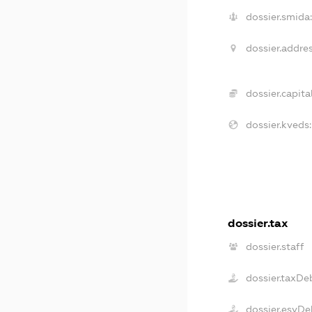
dossier.smida:
dossier.addres
dossier.capital
dossier.kveds:
dossier.tax
dossier.staff
dossier.taxDe
dossier.esvDe