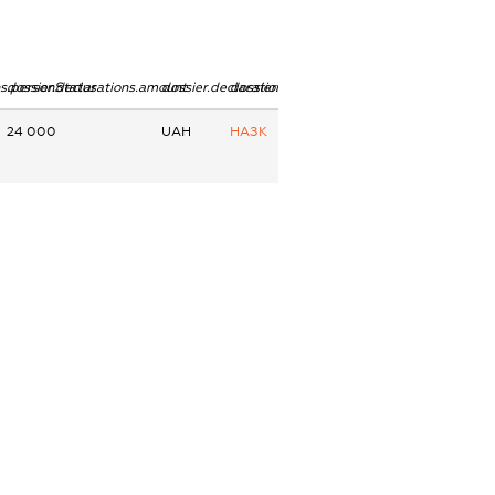
ns.personStatus
dossier.declarations.amount
dossier.declarations.currency
dossier.declarations.source
24 000
UAH
НАЗК