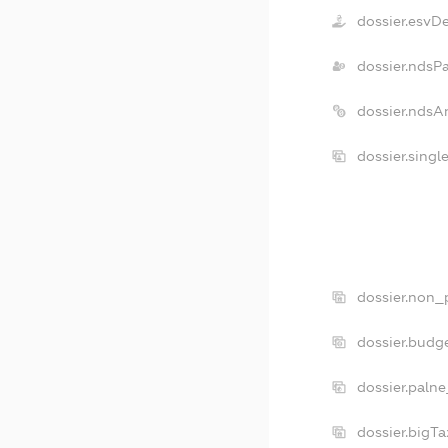
dossier.esvD
dossier.ndsP
dossier.ndsA
dossier.singl
dossier.non_p
dossier.budg
dossier.palne
dossier.bigT