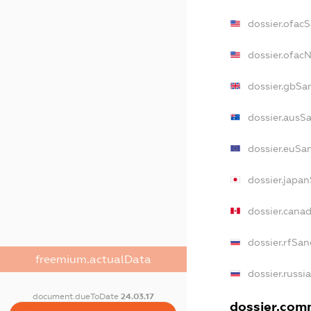
dossier.ofac
dossier.ofac
dossier.gbSa
dossier.ausS
dossier.euSa
dossier.japa
dossier.cana
dossier.rfSan
freemium.actualData
dossier.russi
document.dueToDate
24.03.17
dossier.comm