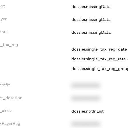
ebt
dossier.missingData
ayer
dossier.missingData
nnul
dossier.missingData
e_tax_reg
dossier.single_tax_reg_date 
dossier.single_tax_reg_rate 
dossier.single_tax_reg_grou
rofit
XXXXXXXXXX
et_dotation
XXXXXXXXXX
_akciz
dossier.notInList
axPayerReg
XXXXXXXXXX