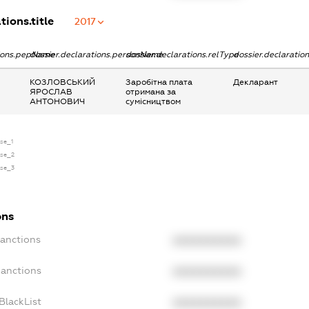
tions.title
2017
tions.pepName
dossier.declarations.personName
dossier.declarations.relType
dossier.declaratio
КОЗЛОВСЬКИЙ
Заробітна плата
Декларант
ЯРОСЛАВ
отримана за
АНТОНОВИЧ
сумісництвом
nse_1
nse_2
nse_3
ons
Sanctions
XXXXXXXXXX
Sanctions
XXXXXXXXXX
BlackList
XXXXXXXXXX