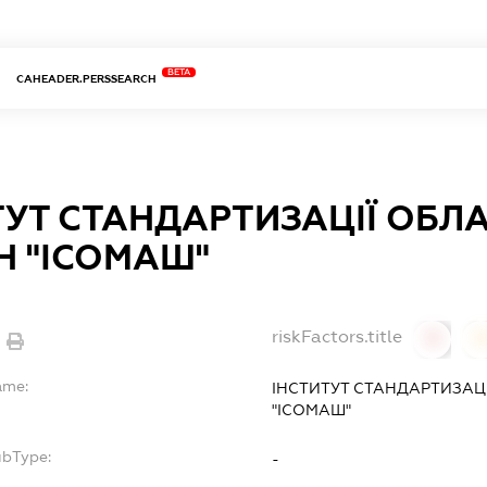
BETA
CAHEADER.PERSSEARCH
ТУТ СТАНДАРТИЗАЦІЇ ОБЛ
 "ІСОМАШ"
riskFactors.title
0
ame:
ІНСТИТУТ СТАНДАРТИЗАЦ
"ІСОМАШ"
ubType:
-