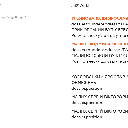
:
33217643
dersAndBenef:
УЛЬЯНОВА ЮЛІЯ ЯРОСЛАВ
dossier.founderAddress
УКРА
ПРИМОРСЬКИЙ ВУЛ. СЕРЕД
Розмір внеску до статутног
МАЛИХ ЛЮДМИЛА ЯРОСЛ
dossier.founderAddress
УКРА
МАЛИНОВСЬКИЙ ВУЛ. МАЛИ
Розмір внеску до статутног
:
КОЗЛОВСЬКИЙ ЯРОСЛАВ
ОБМЕЖЕНЬ
dossier.position -
МАЛИХ СЕРГІЙ ВІКТОРОВ
dossier.position -
МАЛИХ СЕРГІЙ ВІКТОРОВ
dossier.position -