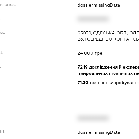
ciaries:
dossier.missingData
:
XXXXXXXXXX
ss:
65039, ОДЕСЬКА ОБЛ., ОД
ВУЛ.СЕРЕДНЬОФОНТАНСЬКА
l:
24 000 грн.
:
72.19
дослідження й експер
природничих і технічних н
71.20
технічні випробування
XXXXXXXXXX
ebt
dossier.missingData