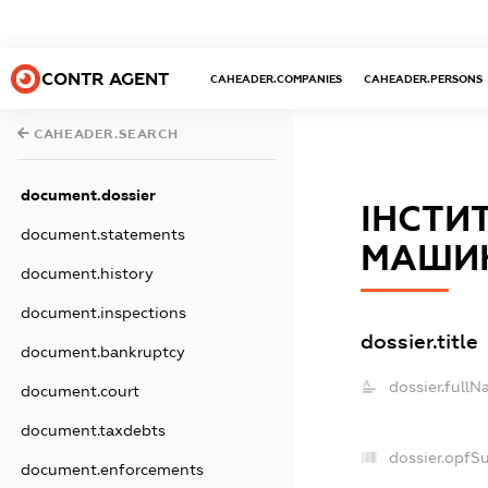
CONTR AGENT
CAHEADER.COMPANIES
CAHEADER.PERSONS
CAHEADER.SEARCH
document.dossier
ІНСТИ
document.statements
МАШИН
document.history
document.inspections
dossier.title
document.bankruptcy
dossier.fullN
document.court
document.taxdebts
dossier.opfS
document.enforcements