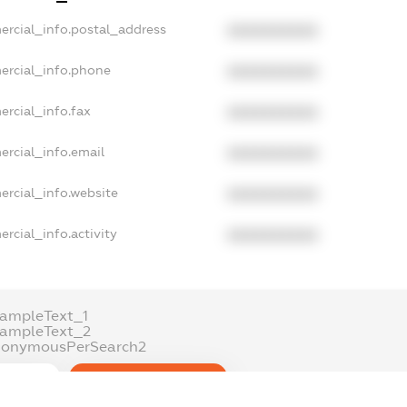
ercial_info.postal_address
XXXXXXXXXX
ercial_info.phone
XXXXXXXXXX
ercial_info.fax
XXXXXXXXXX
ercial_info.email
XXXXXXXXXX
ercial_info.website
XXXXXXXXXX
rcial_info.activity
XXXXXXXXXX
ampleText_1
xampleText_2
nonymousPerSearch2
DETAILS
FREEMIUM.REGISTER