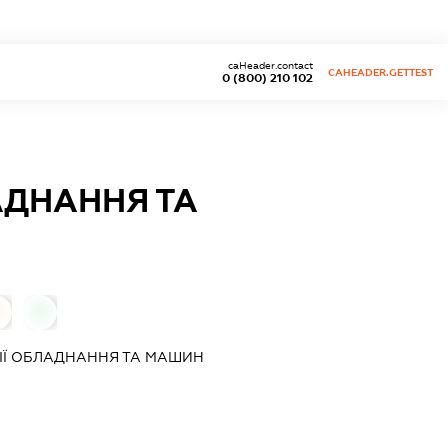
caHeader.contact
CAHEADER.GETTEST
0 (800) 210 102
АДНАННЯ ТА
0
0
ІЇ ОБЛАДНАННЯ ТА МАШИН