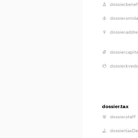
dossier.benefi
dossier.smida
dossier.addre
dossier.capita
dossier.kveds
dossier.tax
dossier.staff
dossier.taxD