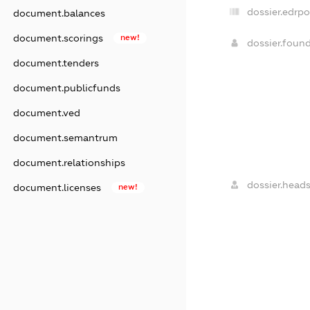
dossier.edrpo
document.balances
document.scorings
new!
dossier.foun
document.tenders
document.publicfunds
document.ved
document.semantrum
document.relationships
dossier.heads
document.licenses
new!