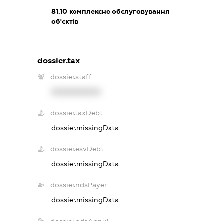
81.10
комплексне обслуговування
об'єктів
dossier.tax
dossier.staff
XXXXXXXXXX
dossier.taxDebt
dossier.missingData
dossier.esvDebt
dossier.missingData
dossier.ndsPayer
dossier.missingData