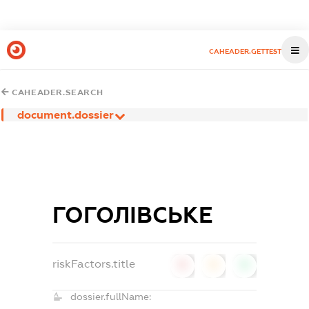
CAHEADER.GETTEST
CAHEADER.SEARCH
document.dossier
ГОГОЛІВСЬКЕ
riskFactors.title
0
0
0
dossier.fullName: