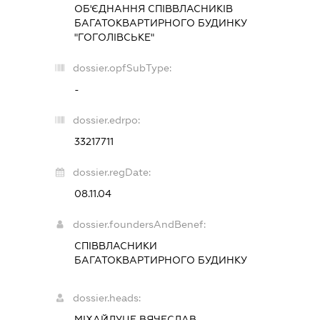
ОБ'ЄДНАННЯ СПІВВЛАСНИКІВ
БАГАТОКВАРТИРНОГО БУДИНКУ
"ГОГОЛІВСЬКЕ"
dossier.opfSubType:
-
dossier.edrpo:
33217711
dossier.regDate:
08.11.04
dossier.foundersAndBenef:
СПІВВЛАСНИКИ
БАГАТОКВАРТИРНОГО БУДИНКУ
dossier.heads:
МІХАЙЛУЦЕ ВЯЧЕСЛАВ