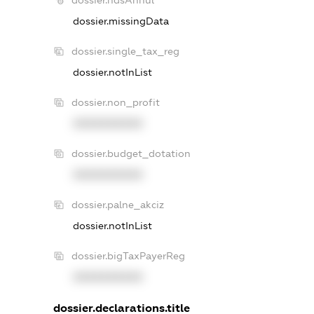
dossier.ndsAnnul
dossier.missingData
dossier.single_tax_reg
dossier.notInList
dossier.non_profit
XXXXXXXXXX
dossier.budget_dotation
XXXXXXXXXX
dossier.palne_akciz
dossier.notInList
dossier.bigTaxPayerReg
XXXXXXXXXX
dossier.declarations.title