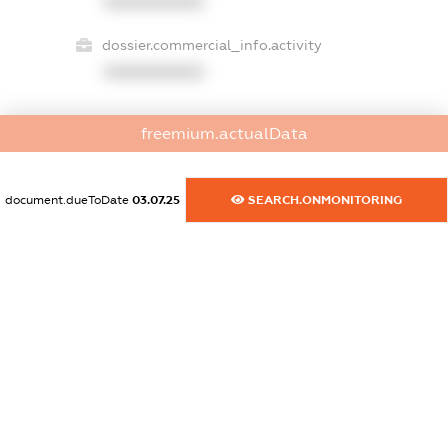
XXXXXXXXXX
dossier.commercial_info.activity
XXXXXXXXXX
freemium.actualData
freemium.exampleText_1
freemium.exampleText_2
freemium.anonymousPerSearch2
document.dueToDate
03.07.25
SEARCH.ONMONITORING
FREEMIUM.DETAILS
FREEMIUM.REGISTER