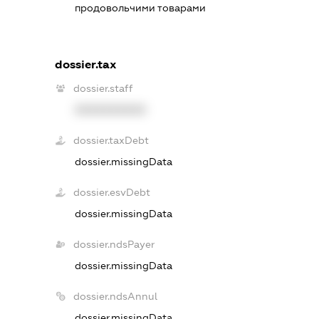
продовольчими товарами
dossier.tax
dossier.staff
XXXXXXXXXX
dossier.taxDebt
dossier.missingData
dossier.esvDebt
dossier.missingData
dossier.ndsPayer
dossier.missingData
dossier.ndsAnnul
dossier.missingData