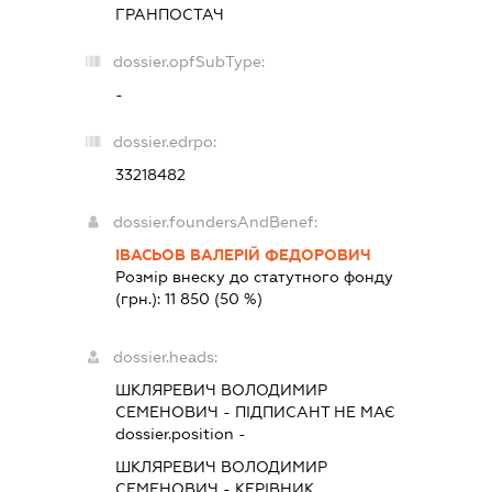
ГРАНПОСТАЧ
dossier.opfSubType:
-
dossier.edrpo:
33218482
dossier.foundersAndBenef:
ІВАСЬОВ ВАЛЕРІЙ ФЕДОРОВИЧ
Розмір внеску до статутного фонду
(грн.):
11 850
(50 %)
dossier.heads:
ШКЛЯРЕВИЧ ВОЛОДИМИР
СЕМЕНОВИЧ
-
ПІДПИСАНТ
НЕ МАЄ
dossier.position -
ШКЛЯРЕВИЧ ВОЛОДИМИР
СЕМЕНОВИЧ
-
КЕРІВНИК