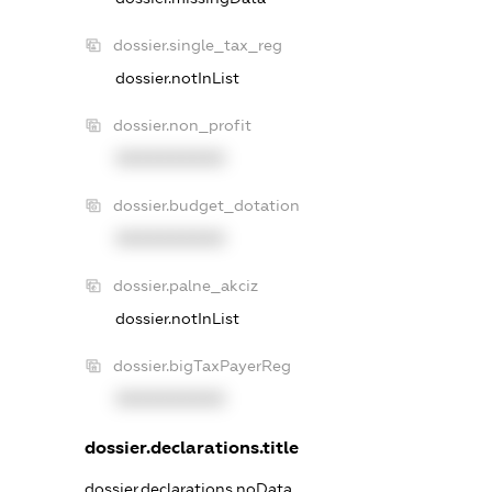
dossier.single_tax_reg
dossier.notInList
dossier.non_profit
XXXXXXXXXX
dossier.budget_dotation
XXXXXXXXXX
dossier.palne_akciz
dossier.notInList
dossier.bigTaxPayerReg
XXXXXXXXXX
dossier.declarations.title
dossier.declarations.noData