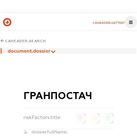
CAHEADER.GETTEST
CAHEADER.SEARCH
document.dossier
ГРАНПОСТАЧ
riskFactors.title
0
0
0
dossier.fullName: