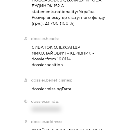
НОВОАЗОВСЬК, ВУЛИЦЯ КІРОВА,
БУДИНОК 152 А
statements.nationality:
Україна
Розмір внеску до статутного фонду
(грн.):
23 700
(100 %)
dossier.heads:
СИВАЧОК ОЛЕКСАНДР
МИКОЛАЙОВИЧ
-
КЕРІВНИК
-
dossier.from 16.01.14
dossier.position -
dossier.beneficiaries:
dossier.missingData
dossier.smida:
XXXXXXXXXX
dossier.address: