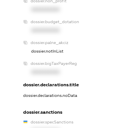
dossier.non_profit
XXXXXXXXXX
dossier.budget_dotation
XXXXXXXXXX
dossier.palne_akciz
dossier.notInList
dossier.bigTaxPayerReg
XXXXXXXXXX
dossier.declarations.title
dossier.declarations.noData
dossier.sanctions
dossier.specSanctions