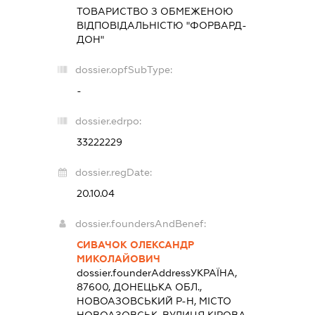
ТОВАРИСТВО З ОБМЕЖЕНОЮ
ВІДПОВІДАЛЬНІСТЮ "ФОРВАРД-
ДОН"
dossier.opfSubType:
-
dossier.edrpo:
33222229
dossier.regDate:
20.10.04
dossier.foundersAndBenef:
СИВАЧОК ОЛЕКСАНДР
МИКОЛАЙОВИЧ
dossier.founderAddress
УКРАЇНА,
87600, ДОНЕЦЬКА ОБЛ.,
НОВОАЗОВСЬКИЙ Р-Н, МІСТО