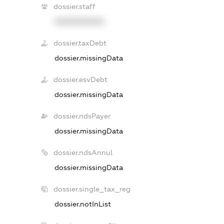
dossier.staff
XXXXXXXXXX
dossier.taxDebt
dossier.missingData
dossier.esvDebt
dossier.missingData
dossier.ndsPayer
dossier.missingData
dossier.ndsAnnul
dossier.missingData
dossier.single_tax_reg
dossier.notInList