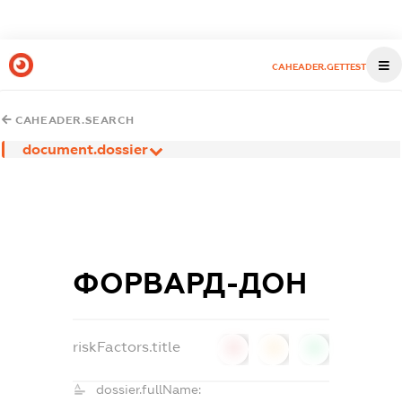
CAHEADER.GETTEST
CAHEADER.SEARCH
document.dossier
ФОРВАРД-ДОН
riskFactors.title
0
0
0
dossier.fullName: