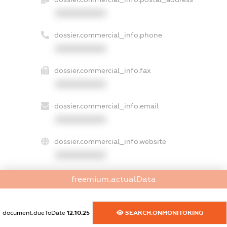
XXXXXXXXXX
dossier.commercial_info.phone
XXXXXXXXXX
dossier.commercial_info.fax
XXXXXXXXXX
dossier.commercial_info.email
XXXXXXXXXX
dossier.commercial_info.website
XXXXXXXXXX
dossier.commercial_info.activity
freemium.actualData
XXXXXXXXXX
document.dueToDate
12.10.25
SEARCH.ONMONITORING