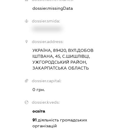
dossier.missingData
dossier.smida:
XXXXXXXXXX
dossier.address:
УКРАЇНА, 89420, ВУЛ.ДОБОВ
ІШТВАНА, 45, С.ШИШЛІВЦІ,
УЖГОРОДСЬКИЙ РАЙОН,
ЗАКАРПАТСЬКА ОБЛАСТЬ
dossier.capital:
0 грн.
dossier.kveds:
освіта
91
діяльність громадських
організацій