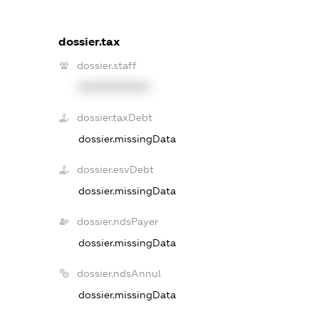
dossier.tax
dossier.staff
XXXXXXXXXX
dossier.taxDebt
dossier.missingData
dossier.esvDebt
dossier.missingData
dossier.ndsPayer
dossier.missingData
dossier.ndsAnnul
dossier.missingData