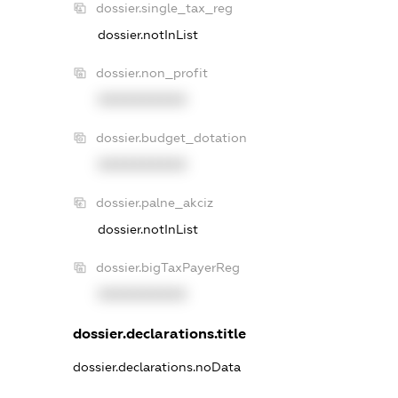
dossier.single_tax_reg
dossier.notInList
dossier.non_profit
XXXXXXXXXX
dossier.budget_dotation
XXXXXXXXXX
dossier.palne_akciz
dossier.notInList
dossier.bigTaxPayerReg
XXXXXXXXXX
dossier.declarations.title
dossier.declarations.noData