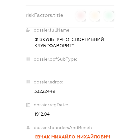
riskFactors.title
0
0
0
dossier.fullName:
ФІЗКУЛЬТУРНО-СПОРТИВНИЙ
КЛУБ "ФАВОРИТ"
dossier.opfSubType:
-
dossier.edrpo:
33222449
dossier.regDate:
19.12.04
dossier.foundersAndBenef:
ЄВЧАК МИХАЙЛО МИХАЙЛОВИЧ