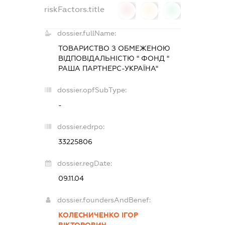
riskFactors.title
0
0
0
dossier.fullName:
ТОВАРИСТВО З ОБМЕЖЕНОЮ
ВІДПОВІДАЛЬНІСТЮ " ФОНД "
РАША ПАРТНЕРС-УКРАЇНА"
dossier.opfSubType:
-
dossier.edrpo:
33225806
dossier.regDate:
09.11.04
dossier.foundersAndBenef:
КОЛЕСНИЧЕНКО ІГОР
ВІКТОРОВИЧ