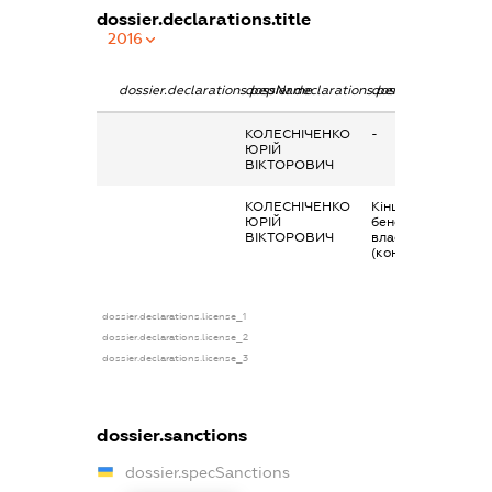
dossier.declarations.title
2016
dossier.declarations.pepName
dossier.declarations.personName
dossier.declaratio
КОЛЕСНІЧЕНКО
-
ЮРІЙ
ВІКТОРОВИЧ
КОЛЕСНІЧЕНКО
Кінцевий
ЮРІЙ
бенефіціарний
ВІКТОРОВИЧ
власник
(контролер)
dossier.declarations.license_1
dossier.declarations.license_2
dossier.declarations.license_3
dossier.sanctions
dossier.specSanctions