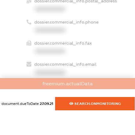
dossier.commercial_info.postal_address
XXXXXXXXXX
dossier.commercial_info.phone
XXXXXXXXXX
dossier.commercial_info.fax
XXXXXXXXXX
dossier.commercial_info.email
XXXXXXXXXX
freemium.actualData
dossier.commercial_info.website
XXXXXXXXXX
document.dueToDate
27.09.21
SEARCH.ONMONITORING
dossier.commercial_info.activity
XXXXXXXXXX