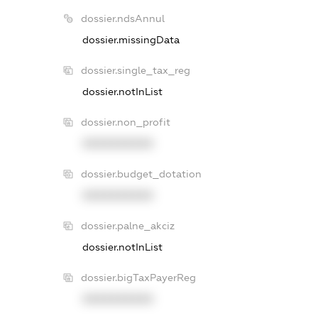
dossier.ndsAnnul
dossier.missingData
dossier.single_tax_reg
dossier.notInList
dossier.non_profit
XXXXXXXXXX
dossier.budget_dotation
XXXXXXXXXX
dossier.palne_akciz
dossier.notInList
dossier.bigTaxPayerReg
XXXXXXXXXX