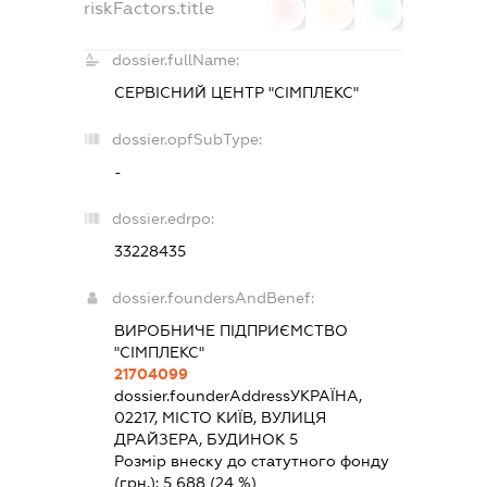
riskFactors.title
0
0
0
dossier.fullName:
СЕРВІСНИЙ ЦЕНТР "СІМПЛЕКС"
dossier.opfSubType:
-
dossier.edrpo:
33228435
dossier.foundersAndBenef:
ВИРОБНИЧЕ ПІДПРИЄМСТВО
"СІМПЛЕКС"
21704099
dossier.founderAddress
УКРАЇНА,
02217, МІСТО КИЇВ, ВУЛИЦЯ
ДРАЙЗЕРА, БУДИНОК 5
Розмір внеску до статутного фонду
(грн.):
5 688
(24 %)