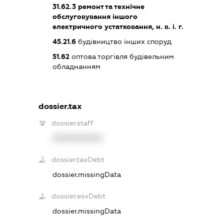
31.62.3
ремонт та технічне
обслуговування іншого
електричного устатковання, н. в. і. г.
45.21.6
будівництво інших споруд
51.62
оптова торгівля будівельним
обладнанням
dossier.tax
dossier.staff
XXXXXXXXXX
dossier.taxDebt
dossier.missingData
dossier.esvDebt
dossier.missingData