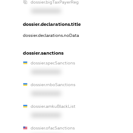
dossier.bigTaxPayerReg
XXXXXXXXXX
dossier.declarations.title
dossier.declarations.noData
dossier.sanctions
dossier.specSanctions
XXXXXXXXXX
dossier.rnboSanctions
XXXXXXXXXX
dossier.amkuBlackList
XXXXXXXXXX
dossier.ofacSanctions