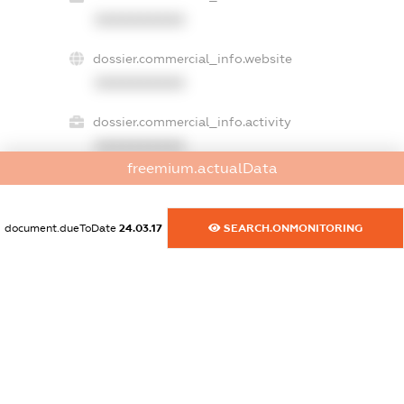
XXXXXXXXXX
dossier.commercial_info.website
XXXXXXXXXX
dossier.commercial_info.activity
XXXXXXXXXX
freemium.actualData
freemium.exampleText_1
document.dueToDate
24.03.17
SEARCH.ONMONITORING
freemium.exampleText_2
freemium.anonymousPerSearch2
FREEMIUM.DETAILS
FREEMIUM.REGISTER