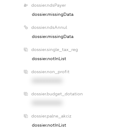
dossier.ndsPayer
dossier.missingData
dossier.ndsAnnul
dossier.missingData
dossier.single_tax_reg
dossier.notInList
dossier.non_profit
XXXXXXXXXX
dossier.budget_dotation
XXXXXXXXXX
dossier.palne_akciz
dossier.notInList