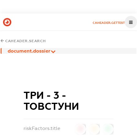
CAHEADER.GETTEST
CAHEADER.SEARCH
document.dossier
ТРИ - 3 -
ТОВСТУНИ
riskFactors.title
0
0
0