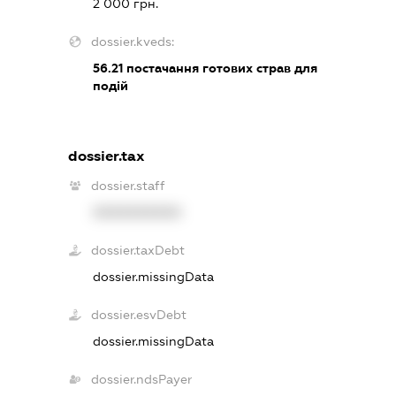
2 000 грн.
dossier.kveds:
56.21
постачання готових страв для
подій
dossier.tax
dossier.staff
XXXXXXXXXX
dossier.taxDebt
dossier.missingData
dossier.esvDebt
dossier.missingData
dossier.ndsPayer