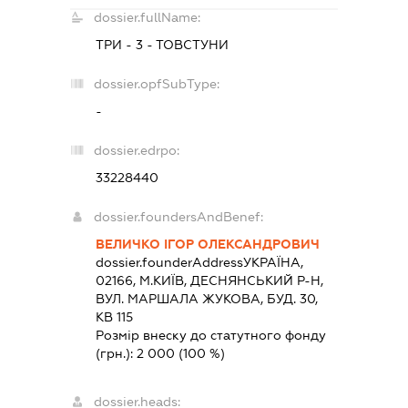
dossier.fullName:
ТРИ - 3 - ТОВСТУНИ
dossier.opfSubType:
-
dossier.edrpo:
33228440
dossier.foundersAndBenef:
ВЕЛИЧКО ІГОР ОЛЕКСАНДРОВИЧ
dossier.founderAddress
УКРАЇНА,
02166, М.КИЇВ, ДЕСНЯНСЬКИЙ Р-Н,
ВУЛ. МАРШАЛА ЖУКОВА, БУД. 30,
КВ 115
Розмір внеску до статутного фонду
(грн.):
2 000
(100 %)
dossier.heads: