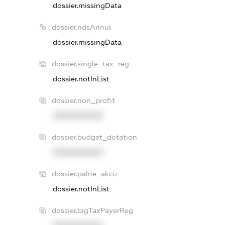
dossier.missingData
dossier.ndsAnnul
dossier.missingData
dossier.single_tax_reg
dossier.notInList
dossier.non_profit
XXXXXXXXXX
dossier.budget_dotation
XXXXXXXXXX
dossier.palne_akciz
dossier.notInList
dossier.bigTaxPayerReg