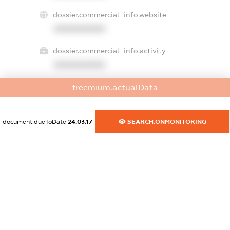
dossier.commercial_info.website
XXXXXXXXXX
dossier.commercial_info.activity
XXXXXXXXXX
freemium.actualData
freemium.exampleText_1
freemium.exampleText_2
document.dueToDate
24.03.17
SEARCH.ONMONITORING
freemium.anonymousPerSearch2
FREEMIUM.DETAILS
FREEMIUM.REGISTER