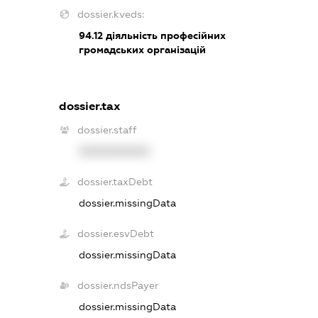
dossier.kveds:
94.12
діяльність професійних
громадських організацій
dossier.tax
dossier.staff
XXXXXXXXXX
dossier.taxDebt
dossier.missingData
dossier.esvDebt
dossier.missingData
dossier.ndsPayer
dossier.missingData