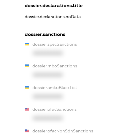
dossier.declarations.title
dossier.declarations.noData
dossier.sanctions
dossier.specSanctions
XXXXXXXXXX
dossier.rnboSanctions
XXXXXXXXXX
dossier.amkuBlackList
XXXXXXXXXX
dossier.ofacSanctions
XXXXXXXXXX
dossier.ofacNonSdnSanctions