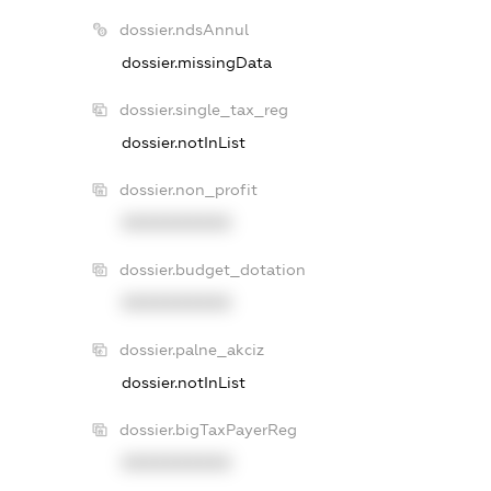
dossier.ndsAnnul
dossier.missingData
dossier.single_tax_reg
dossier.notInList
dossier.non_profit
XXXXXXXXXX
dossier.budget_dotation
XXXXXXXXXX
dossier.palne_akciz
dossier.notInList
dossier.bigTaxPayerReg
XXXXXXXXXX