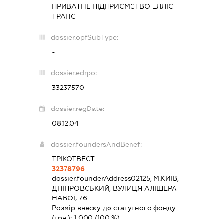
ПРИВАТНЕ ПІДПРИЄМСТВО
ЕЛЛІС
ТРАНС
dossier.opfSubType:
-
dossier.edrpo:
33237570
dossier.regDate:
08.12.04
dossier.foundersAndBenef:
ТРІКОТВЕСТ
32378796
dossier.founderAddress
02125, М.КИЇВ,
ДНІПРОВСЬКИЙ, ВУЛИЦЯ АЛІШЕРА
НАВОЇ, 76
Розмір внеску до статутного фонду
(грн.):
1 000
(100 %)