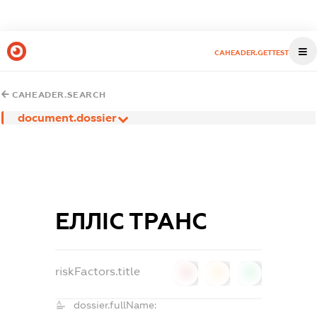
CAHEADER.GETTEST
CAHEADER.SEARCH
document.dossier
ЕЛЛІС ТРАНС
riskFactors.title
0
0
0
dossier.fullName: