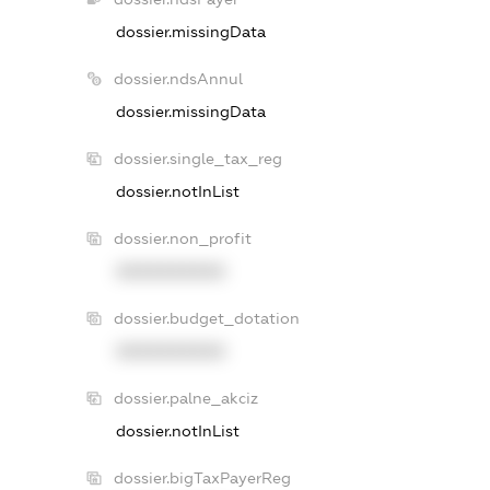
dossier.missingData
dossier.ndsAnnul
dossier.missingData
dossier.single_tax_reg
dossier.notInList
dossier.non_profit
XXXXXXXXXX
dossier.budget_dotation
XXXXXXXXXX
dossier.palne_akciz
dossier.notInList
dossier.bigTaxPayerReg