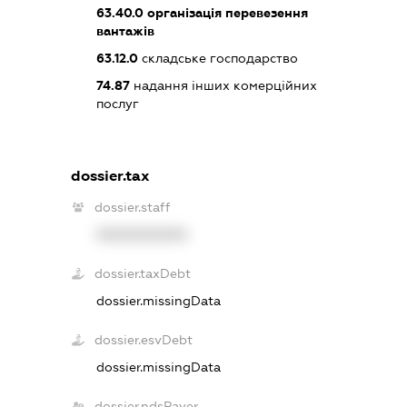
63.40.0
організація перевезення
вантажів
63.12.0
складське господарство
74.87
надання інших комерційних
послуг
dossier.tax
dossier.staff
XXXXXXXXXX
dossier.taxDebt
dossier.missingData
dossier.esvDebt
dossier.missingData
dossier.ndsPayer