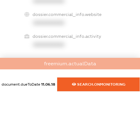
XXXXXXXXXX
dossier.commercial_info.website
XXXXXXXXXX
dossier.commercial_info.activity
XXXXXXXXXX
freemium.actualData
freemium.exampleText_1
freemium.exampleText_2
freemium.anonymousPerSearch2
document.dueToDate
11.06.18
SEARCH.ONMONITORING
FREEMIUM.DETAILS
FREEMIUM.REGISTER