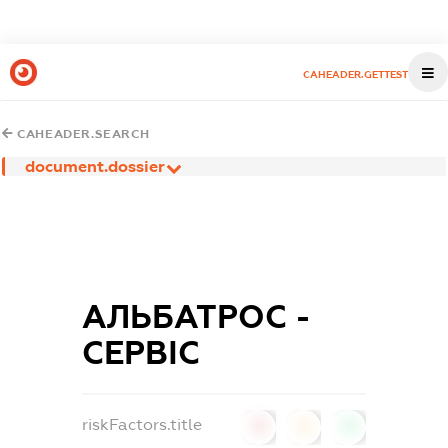
CAHEADER.GETTEST
CAHEADER.SEARCH
document.dossier
АЛЬБАТРОС -
СЕРВІС
riskFactors.title
0
0
0