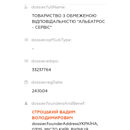
dossier.fullName:
ТОВАРИСТВО З ОБМЕЖЕНОЮ
ВІДПОВІДАЛЬНІСТЮ "АЛЬБАТРОС
- СЕРВІС"
dossier.opfSubType:
-
dossier.edrpo:
33237764
dossier.regDate:
24.10.04
dossier.foundersAndBenef:
СТРОЦЬКИЙ ВАДИМ
ВОЛОДИМИРОВИЧ
dossier.founderAddress
УКРАЇНА,
03115, МІСТО КИЇВ, ВУЛИЦЯ