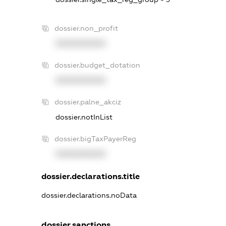
dossier.non_profit
XXXXXXXXXX
dossier.budget_dotation
XXXXXXXXXX
dossier.palne_akciz
dossier.notInList
dossier.bigTaxPayerReg
XXXXXXXXXX
dossier.declarations.title
dossier.declarations.noData
dossier.sanctions