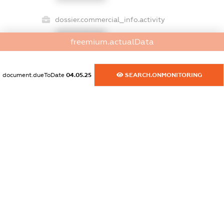
dossier.commercial_info.activity
XXXXXXXXXX
freemium.actualData
document.dueToDate
04.05.25
SEARCH.ONMONITORING
freemium.exampleText_1
freemium.exampleText_2
freemium.anonymousPerSearch2
FREEMIUM.DETAILS
FREEMIUM.REGISTER