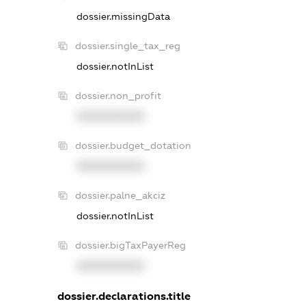
dossier.missingData
dossier.single_tax_reg
dossier.notInList
dossier.non_profit
XXXXXXXXXX
dossier.budget_dotation
XXXXXXXXXX
dossier.palne_akciz
dossier.notInList
dossier.bigTaxPayerReg
XXXXXXXXXX
dossier.declarations.title