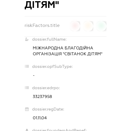
ДІТЯМ"
riskFactors.title
0
0
0
dossier.fullName:
МІЖНАРОДНА БЛАГОДІЙНА
ОРГАНІЗАЦІЯ "СВІТАНОК ДІТЯМ"
dossier.opfSubType:
-
dossier.edrpo:
33237958
dossier.regDate:
01.11.04
dossier.foundersAndBenef: