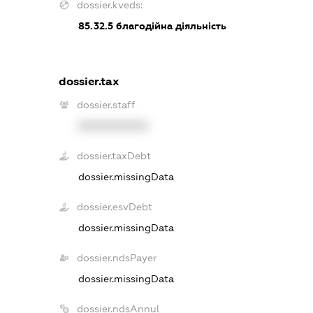
dossier.kveds:
85.32.5
благодійна діяльність
dossier.tax
dossier.staff
XXXXXXXXXX
dossier.taxDebt
dossier.missingData
dossier.esvDebt
dossier.missingData
dossier.ndsPayer
dossier.missingData
dossier.ndsAnnul