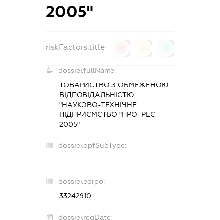
2005"
riskFactors.title
0
0
0
dossier.fullName:
ТОВАРИСТВО З ОБМЕЖЕНОЮ
ВІДПОВІДАЛЬНІСТЮ
"НАУКОВО-ТЕХНІЧНЕ
ПІДПРИЄМСТВО "ПРОГРЕС
2005"
dossier.opfSubType:
-
dossier.edrpo:
33242910
dossier.regDate: