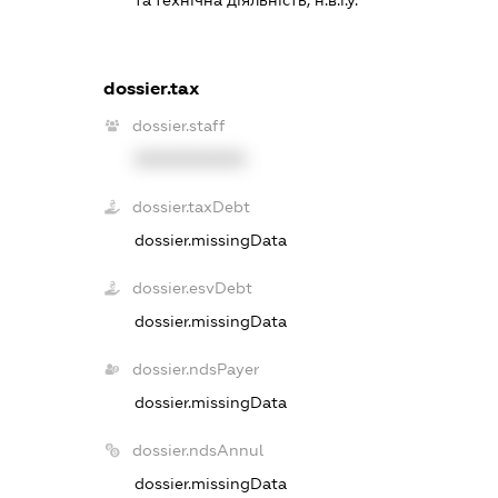
dossier.tax
dossier.staff
XXXXXXXXXX
dossier.taxDebt
dossier.missingData
dossier.esvDebt
dossier.missingData
dossier.ndsPayer
dossier.missingData
dossier.ndsAnnul
dossier.missingData