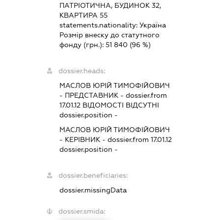
ПАТРІОТИЧНА, БУДИНОК 32,
КВАРТИРА 55
statements.nationality:
Україна
Розмір внеску до статутного
фонду (грн.):
51 840
(96 %)
dossier.heads:
МАСЛОВ ЮРІЙ ТИМОФІЙОВИЧ
-
ПРЕДСТАВНИК
- dossier.from
17.01.12
ВІДОМОСТІ ВІДСУТНІ
dossier.position -
МАСЛОВ ЮРІЙ ТИМОФІЙОВИЧ
-
КЕРІВНИК
- dossier.from 17.01.12
dossier.position -
dossier.beneficiaries:
dossier.missingData
dossier.smida: