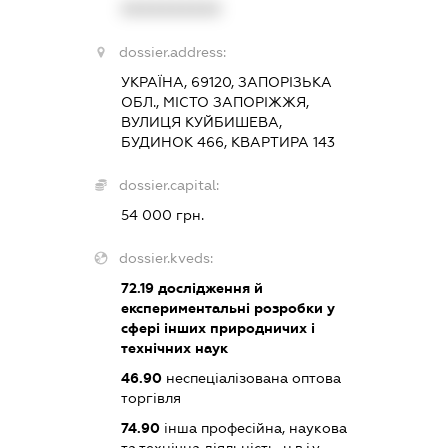
XXXXXXXXXX
dossier.address:
УКРАЇНА, 69120, ЗАПОРІЗЬКА
ОБЛ., МІСТО ЗАПОРІЖЖЯ,
ВУЛИЦЯ КУЙБИШЕВА,
БУДИНОК 466, КВАРТИРА 143
dossier.capital:
54 000 грн.
dossier.kveds:
72.19
дослідження й
експериментальні розробки у
сфері інших природничих і
технічних наук
46.90
неспеціалізована оптова
торгівля
74.90
інша професійна, наукова
та технічна діяльність, н.в.і.у.