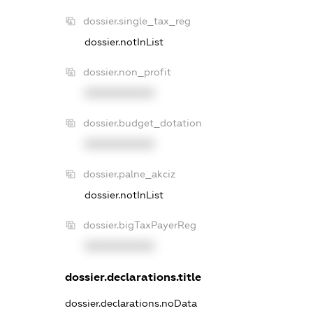
dossier.single_tax_reg
dossier.notInList
dossier.non_profit
XXXXXXXXXX
dossier.budget_dotation
XXXXXXXXXX
dossier.palne_akciz
dossier.notInList
dossier.bigTaxPayerReg
XXXXXXXXXX
dossier.declarations.title
dossier.declarations.noData