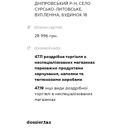
ДНІПРОВСЬКИЙ Р-Н, СЕЛО
СУРСЬКО-ЛИТОВСЬКЕ,
ВУЛ.ЛЕНІНА, БУДИНОК 18
dossier.capital:
28 996 грн.
dossier.kveds:
47.11
роздрібна торгівля в
неспеціалізованих магазинах
переважно продуктами
харчування, напоями та
тютюновими виробами
47.19
інші види роздрібної
торгівлі в неспеціалізованих
магазинах
dossier.tax