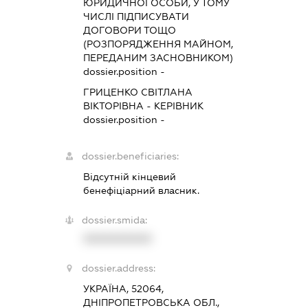
ЮРИДИЧНОЇ ОСОБИ, У ТОМУ
ЧИСЛІ ПІДПИСУВАТИ
ДОГОВОРИ ТОЩО
(РОЗПОРЯДЖЕННЯ МАЙНОМ,
ПЕРЕДАНИМ ЗАСНОВНИКОМ)
dossier.position -
ГРИЦЕНКО СВІТЛАНА
ВІКТОРІВНА
-
КЕРІВНИК
dossier.position -
dossier.beneficiaries:
Відсутній кінцевий
бенефіціарний власник.
dossier.smida:
XXXXXXXXXX
dossier.address:
УКРАЇНА, 52064,
ДНІПРОПЕТРОВСЬКА ОБЛ.,