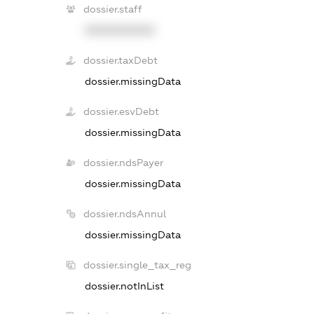
dossier.staff
XXXXXXXXXX
dossier.taxDebt
dossier.missingData
dossier.esvDebt
dossier.missingData
dossier.ndsPayer
dossier.missingData
dossier.ndsAnnul
dossier.missingData
dossier.single_tax_reg
dossier.notInList