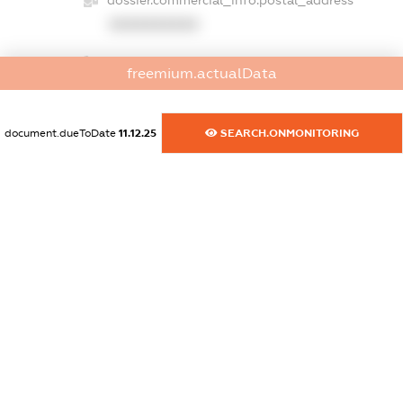
XXXXXXXXXX
dossier.commercial_info.phone
freemium.actualData
XXXXXXXXXX
dossier.commercial_info.fax
document.dueToDate
11.12.25
SEARCH.ONMONITORING
XXXXXXXXXX
dossier.commercial_info.email
XXXXXXXXXX
dossier.commercial_info.website
XXXXXXXXXX
dossier.commercial_info.activity
XXXXXXXXXX