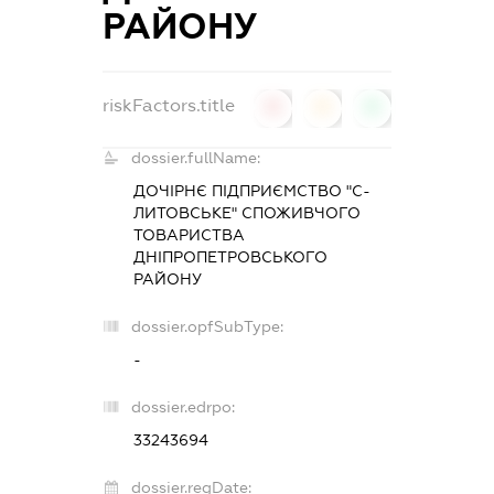
РАЙОНУ
riskFactors.title
0
0
0
dossier.fullName:
ДОЧІРНЄ ПІДПРИЄМСТВО "С-
ЛИТОВСЬКЕ" СПОЖИВЧОГО
ТОВАРИСТВА
ДНІПРОПЕТРОВСЬКОГО
РАЙОНУ
dossier.opfSubType:
-
dossier.edrpo:
33243694
dossier.regDate: