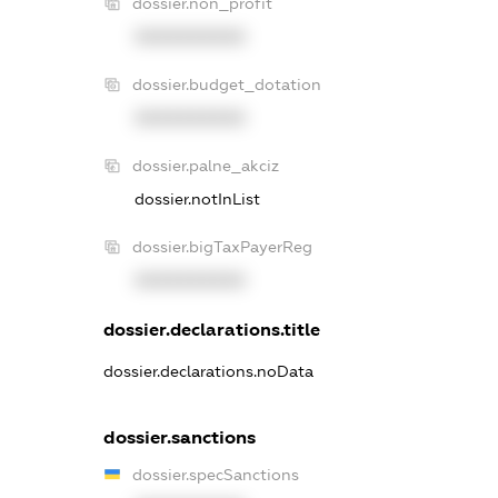
dossier.non_profit
XXXXXXXXXX
dossier.budget_dotation
XXXXXXXXXX
dossier.palne_akciz
dossier.notInList
dossier.bigTaxPayerReg
XXXXXXXXXX
dossier.declarations.title
dossier.declarations.noData
dossier.sanctions
dossier.specSanctions