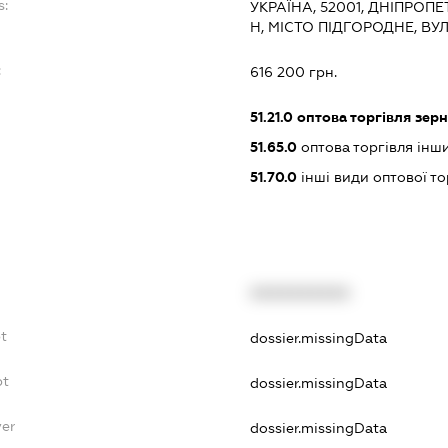
s:
УКРАЇНА, 52001, ДНІПРОП
Н, МІСТО ПІДГОРОДНЕ, В
:
616 200 грн.
51.21.0
оптова торгівля зерн
51.65.0
оптова торгівля ін
51.70.0
інші види оптової то
XXXXXXXXXX
t
dossier.missingData
bt
dossier.missingData
yer
dossier.missingData