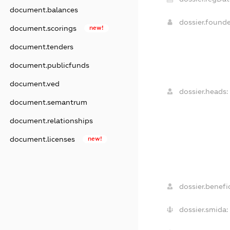
document.balances
dossier.found
document.scorings
new!
document.tenders
document.publicfunds
document.ved
dossier.heads:
document.semantrum
document.relationships
document.licenses
new!
dossier.benefic
dossier.smida: