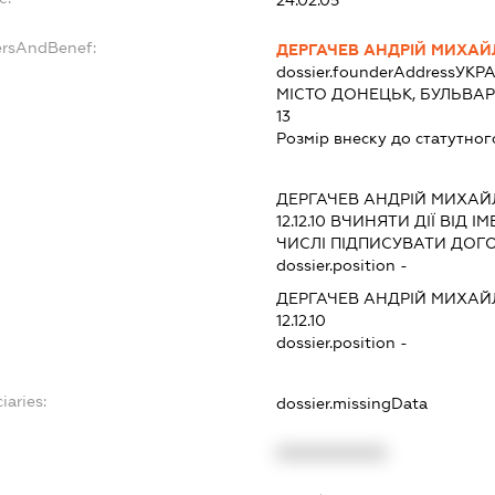
24.02.05
ersAndBenef:
ДЕРГАЧЕВ АНДРІЙ МИХА
dossier.founderAddress
УКРА
МІСТО ДОНЕЦЬК, БУЛЬВАР
13
Розмір внеску до статутног
ДЕРГАЧЕВ АНДРІЙ МИХА
12.12.10
ВЧИНЯТИ ДІЇ ВІД І
ЧИСЛІ ПІДПИСУВАТИ ДОГ
dossier.position -
ДЕРГАЧЕВ АНДРІЙ МИХА
12.12.10
dossier.position -
iaries:
dossier.missingData
XXXXXXXXXX