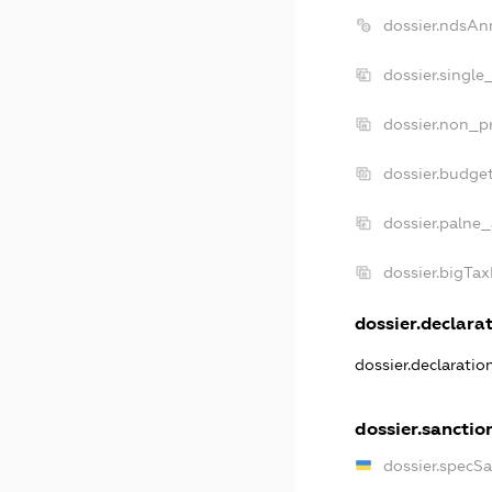
dossier.ndsAn
dossier.single
dossier.non_pr
dossier.budge
dossier.palne_
dossier.bigTa
dossier.declarat
dossier.declarati
dossier.sanctio
dossier.specS