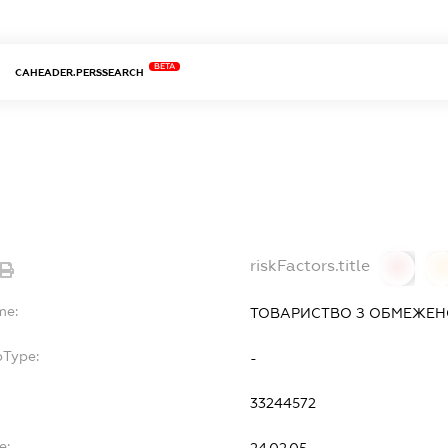
BETA
CAHEADER.PERSSEARCH
Т
riskFactors.title
0
0
me:
ТОВАРИСТВО З ОБМЕЖЕНО
bType:
-
33244572
e: