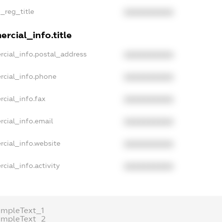
n_reg_title
XXXXXXXXXX
rcial_info.title
rcial_info.postal_address
XXXXXXXXXX
rcial_info.phone
XXXXXXXXXX
rcial_info.fax
XXXXXXXXXX
rcial_info.email
XXXXXXXXXX
rcial_info.website
XXXXXXXXXX
cial_info.activity
XXXXXXXXXX
ampleText_1
ampleText_2