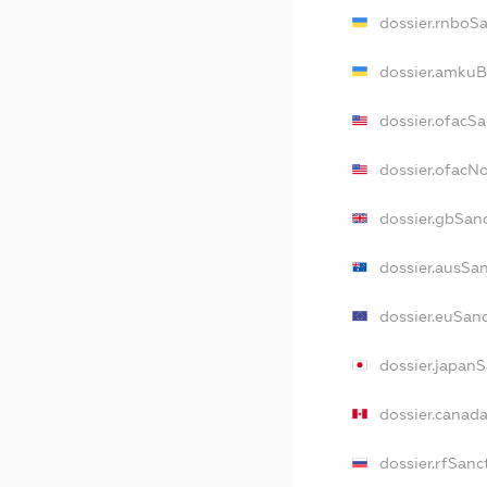
dossier.rnboS
dossier.amkuB
dossier.ofacS
dossier.ofacN
dossier.gbSan
dossier.ausSa
dossier.euSan
dossier.japan
dossier.canad
dossier.rfSanc