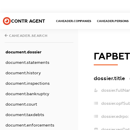
CONTR AGENT
CAHEADER.COMPANIES
CAHEADER.PERSONS
CAHEADER.SEARCH
document.dossier
ГАРВЕ
document.statements
document.history
dossier.title
document.inspections
dossier.fullNa
document.bankruptcy
dossier.opfSu
document.court
document.taxdebts
dossier.edrpo:
document.enforcements
dossier.regDat