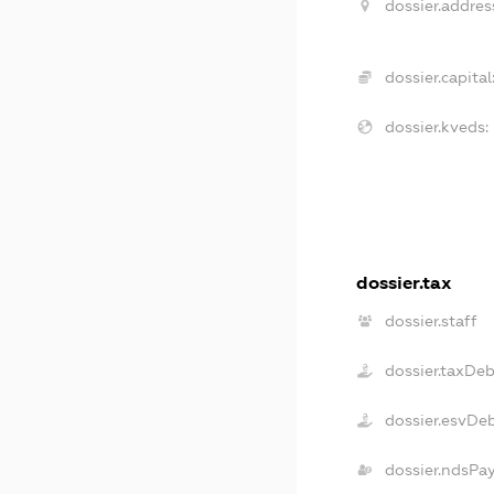
dossier.addres
dossier.capital
dossier.kveds:
dossier.tax
dossier.staff
dossier.taxDeb
dossier.esvDe
dossier.ndsPa