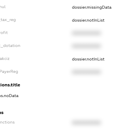
nul
dossier.missingData
_tax_reg
dossier.notInList
ofit
XXXXXXXXXX
t_dotation
XXXXXXXXXX
akciz
dossier.notInList
xPayerReg
XXXXXXXXXX
ions.title
ons.noData
ns
anctions
XXXXXXXXXX