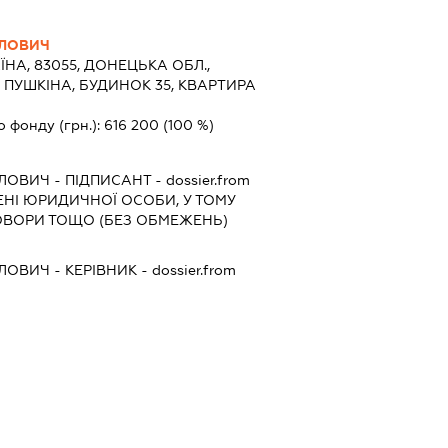
ЙЛОВИЧ
ЇНА, 83055, ДОНЕЦЬКА ОБЛ.,
 ПУШКІНА, БУДИНОК 35, КВАРТИРА
о фонду (грн.):
616 200
(100 %)
ЙЛОВИЧ
-
ПІДПИСАНТ
- dossier.from
МЕНІ ЮРИДИЧНОЇ ОСОБИ, У ТОМУ
ОВОРИ ТОЩО (БЕЗ ОБМЕЖЕНЬ)
ЙЛОВИЧ
-
КЕРІВНИК
- dossier.from