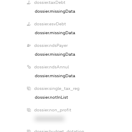
dossier.taxDebt
dossier.missingData
dossier.esvDebt
dossier.missingData
dossier.ndsPayer
dossier.missingData
dossier.ndsAnnul
dossier.missingData
dossier.single_tax_reg
dossier.notInList
dossier.non_profit
XXXXXXXXXX
dossier.budget_dotation