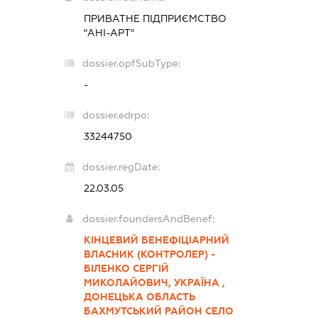
ПРИВАТНЕ ПІДПРИЄМСТВО
"АНІ-АРТ"
dossier.opfSubType:
-
dossier.edrpo:
33244750
dossier.regDate:
22.03.05
dossier.foundersAndBenef:
КІНЦЕВИЙ БЕНЕФІЦІАРНИЙ
ВЛАСНИК (КОНТРОЛЕР) -
БІЛЕНКО СЕРГІЙ
МИКОЛАЙОВИЧ, УКРАЇНА ,
ДОНЕЦЬКА ОБЛАСТЬ
БАХМУТСЬКИЙ РАЙОН СЕЛО