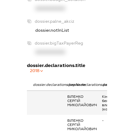
XXXXXXXXXX
dossier.palne_akciz
dossier.notInList
dossier.bigTaxPayerReg
XXXXXXXXXX
dossier.declarations.title
2018
dossier.declarations.pepName
dossier.declarations.personName
dossier.declaratio
БІЛЕНКО
Кінцевий
СЕРГІЙ
бенефіціарний
МИКОЛАЙОВИЧ
власник
(контролер)
БІЛЕНКО
-
СЕРГІЙ
МИКОЛАЙОВИЧ