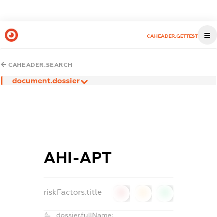
CAHEADER.GETTEST
CAHEADER.SEARCH
document.dossier
АНІ-АРТ
riskFactors.title
0
0
0
dossier.fullName: