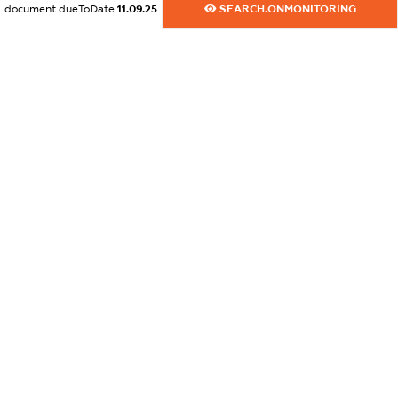
document.dueToDate
11.09.25
SEARCH.ONMONITORING
dossier.commercial_info.website
XXXXXXXXXX
dossier.commercial_info.activity
XXXXXXXXXX
freemium.exampleText_1
freemium.exampleText_2
freemium.anonymousPerSearch2
FREEMIUM.DETAILS
FREEMIUM.REGISTER