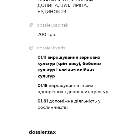
ДОЛИНА, ВУЛ.ТИРІНА,
БУДИНОК 23
dossier.capital:
200 грн.
dossier.kveds:
01.11
вирощування зернових
культур (крім рису), бобових
культур і насіння олійних
культур
01.19
вирощування інших
однорічних і дворічних культур
01.61
допоміжна діяльність у
рослинництві
dossier.tax