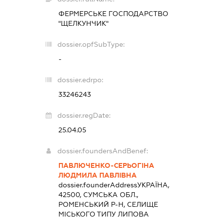
ФЕРМЕРСЬКЕ ГОСПОДАРСТВО
"ЩЕЛКУНЧИК"
dossier.opfSubType:
-
dossier.edrpo:
33246243
dossier.regDate:
25.04.05
dossier.foundersAndBenef:
ПАВЛЮЧЕНКО-СЕРЬОГІНА
ЛЮДМИЛА ПАВЛІВНА
dossier.founderAddress
УКРАЇНА,
42500, СУМСЬКА ОБЛ.,
РОМЕНСЬКИЙ Р-Н, СЕЛИЩЕ
МІСЬКОГО ТИПУ ЛИПОВА