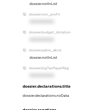
dossier.notInList
dossier.non_profit
XXXXXXXXXX
dossier.budget_dotation
XXXXXXXXXX
dossier.palne_akciz
dossier.notInList
dossier.bigTaxPayerReg
XXXXXXXXXX
dossier.declarations.title
dossier.declarations.noData
dossier.sanctions