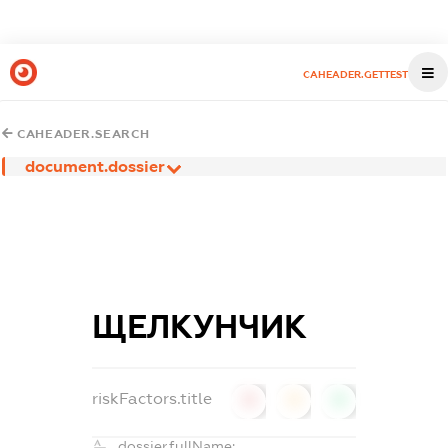
CAHEADER.GETTEST
CAHEADER.SEARCH
document.dossier
ЩЕЛКУНЧИК
riskFactors.title
0
0
0
dossier.fullName: