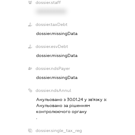
dossier.staff
XXXXXXXXXX
dossier.taxDebt
dossier.missingData
dossier.esvDebt
dossier.missingData
dossier.ndsPayer
dossier.missingData
dossier.ndsAnnul
Анульовано з 30.01.24 у зв'язку з:
Анульовано за рiшенням
контролюючого органу
.
dossier.single_tax_reg