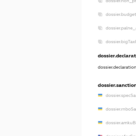
dossier.non_pr
dossier.budge
dossier.palne_
dossier.bigTa
dossier.declarat
dossier.declaratio
dossier.sanctio
dossier.specSa
dossier.rnboS
dossier.amkuB