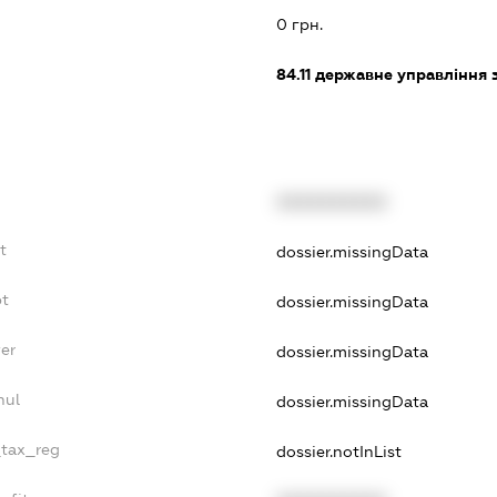
0 грн.
84.11
державне управління 
XXXXXXXXXX
t
dossier.missingData
bt
dossier.missingData
er
dossier.missingData
nul
dossier.missingData
_tax_reg
dossier.notInList