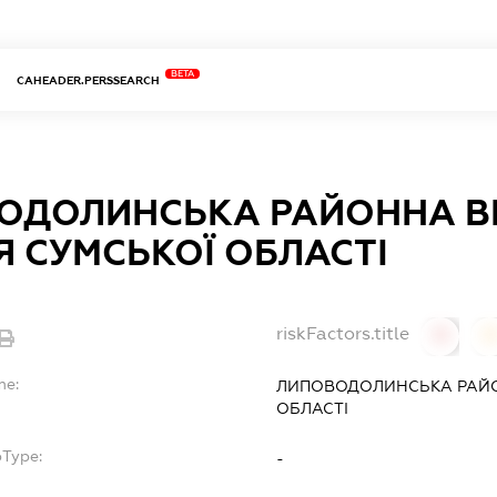
BETA
CAHEADER.PERSSEARCH
ОДОЛИНСЬКА РАЙОННА В
Я СУМСЬКОЇ ОБЛАСТІ
riskFactors.title
0
0
me:
ЛИПОВОДОЛИНСЬКА РАЙО
ОБЛАСТІ
bType:
-