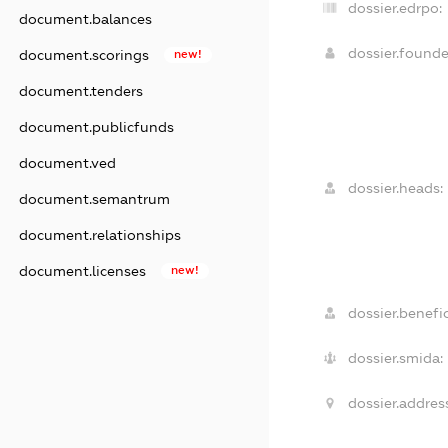
dossier.edrpo:
document.balances
dossier.found
document.scorings
new!
document.tenders
document.publicfunds
document.ved
dossier.heads:
document.semantrum
document.relationships
document.licenses
new!
dossier.benefic
dossier.smida:
dossier.address