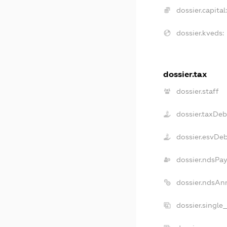
dossier.capital:
dossier.kveds:
dossier.tax
dossier.staff
dossier.taxDeb
dossier.esvDe
dossier.ndsPay
dossier.ndsAn
dossier.single