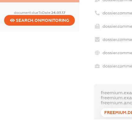
dossier.comme
document.dueToDate
24.03.17
SEARCH.ONMONITORING
dossier.commer
dossier.commer
dossier.commer
dossier.commer
freemium.exa
freemium.ex
freemium.an
FREEMIUM.D