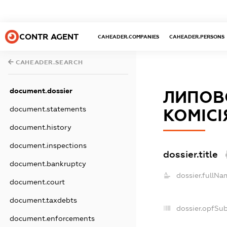
CONTR AGENT
CAHEADER.COMPANIES
CAHEADER.PERSONS
CAHEADER.SEARCH
document.dossier
ЛИПОВ
document.statements
КОМІСІ
document.history
document.inspections
dossier.title
document.bankruptcy
dossier.fullNa
document.court
document.taxdebts
dossier.opfSu
document.enforcements