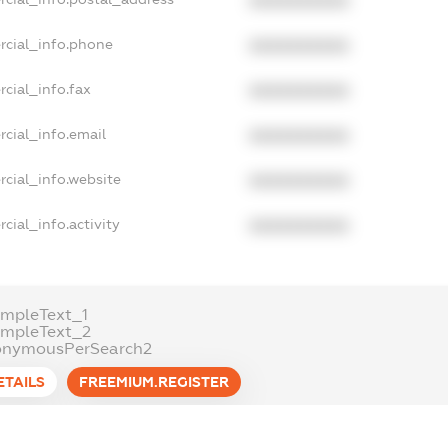
XXXXXXXXXX
rcial_info.phone
XXXXXXXXXX
cial_info.fax
XXXXXXXXXX
cial_info.email
XXXXXXXXXX
cial_info.website
XXXXXXXXXX
cial_info.activity
XXXXXXXXXX
mpleText_1
ampleText_2
onymousPerSearch2
ETAILS
FREEMIUM.REGISTER