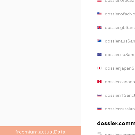
dossier.ofacSa
dossier.ofacN
dossier.gbSan
dossier.ausSan
dossier.euSanc
dossier.japanS
dossier.canad
dossier.rfSanc
dossier.russia
dossier.comme
freemium.actualData
dossier.comme