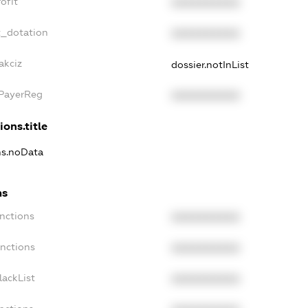
ofit
XXXXXXXXXX
t_dotation
XXXXXXXXXX
akciz
dossier.notInList
xPayerReg
XXXXXXXXXX
ions.title
ns.noData
ns
nctions
XXXXXXXXXX
anctions
XXXXXXXXXX
lackList
XXXXXXXXXX