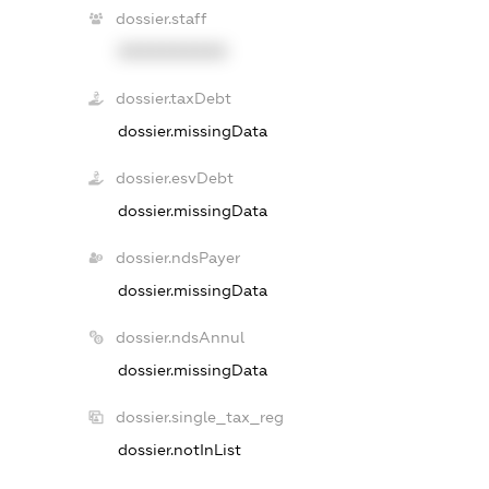
dossier.staff
XXXXXXXXXX
dossier.taxDebt
dossier.missingData
dossier.esvDebt
dossier.missingData
dossier.ndsPayer
dossier.missingData
dossier.ndsAnnul
dossier.missingData
dossier.single_tax_reg
dossier.notInList