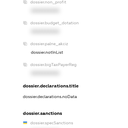
dossier.non_profit
XXXXXXXXXX
dossier.budget_dotation
XXXXXXXXXX
dossier.palne_akciz
dossier.notInList
dossier.bigTaxPayerReg
XXXXXXXXXX
dossier.declarations.title
dossier.declarations.noData
dossier.sanctions
dossier.specSanctions