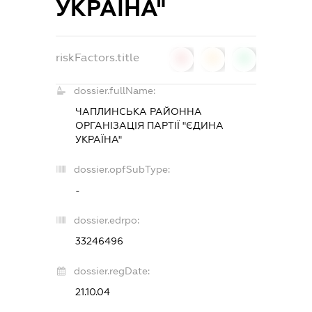
УКРАЇНА"
riskFactors.title
0
0
0
dossier.fullName:
ЧАПЛИНСЬКА РАЙОННА
ОРГАНІЗАЦІЯ ПАРТІЇ "ЄДИНА
УКРАЇНА"
dossier.opfSubType:
-
dossier.edrpo:
33246496
dossier.regDate:
21.10.04